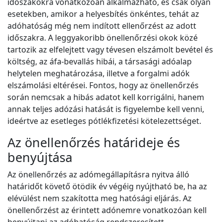
időszakokra vonatkozóan alkalmazható, és csak olyan
esetekben, amikor a helyesbítés önkéntes, tehát az
adóhatóság még nem indított ellenőrzést az adott
időszakra. A leggyakoribb önellenőrzési okok közé
tartozik az elfelejtett vagy tévesen elszámolt bevétel és
költség, az áfa-bevallás hibái, a társasági adóalap
helytelen meghatározása, illetve a forgalmi adók
elszámolási eltérései. Fontos, hogy az önellenőrzés
során nemcsak a hibás adatot kell korrigálni, hanem
annak teljes adózási hatását is figyelembe kell venni,
ideértve az esetleges pótlékfizetési kötelezettséget.
Az önellenőrzés határideje és
benyújtása
Az önellenőrzés az adómegállapításra nyitva álló
határidőt követő ötödik év végéig nyújtható be, ha az
elévülést nem szakította meg hatósági eljárás. Az
önellenőrzést az érintett adónemre vonatkozóan kell