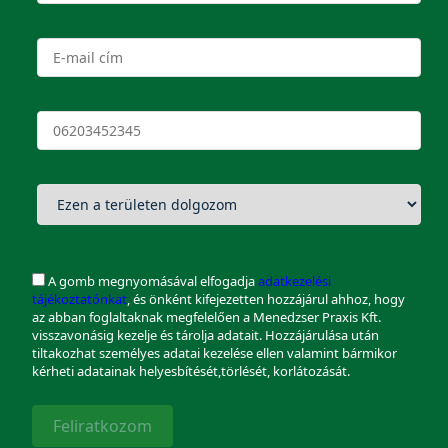
A gomb megnyomásával elfogadja
adatkezelési
tájékoztatónkat
, és önként kifejezetten hozzájárul ahhoz, hogy
az abban foglaltaknak megfelelően a Menedzser Praxis Kft.
visszavonásig kezelje és tárolja adatait. Hozzájárulása után
tiltakozhat személyes adatai kezelése ellen valamint bármikor
kérheti adatainak helyesbítését,törlését, korlátozását.
Feliratkozom