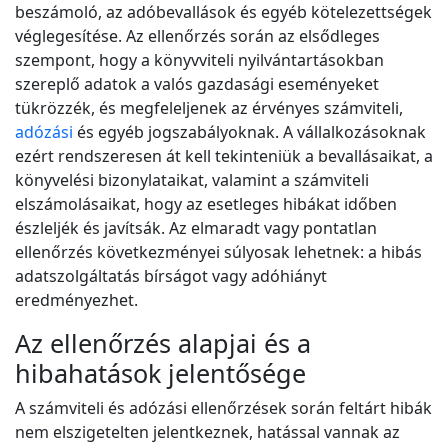
beszámoló, az adóbevallások és egyéb kötelezettségek
véglegesítése. Az ellenőrzés során az elsődleges
szempont, hogy a könyvviteli nyilvántartásokban
szereplő adatok a valós gazdasági eseményeket
tükrözzék, és megfeleljenek az érvényes számviteli,
adózási
és egyéb jogszabályoknak. A vállalkozásoknak
ezért rendszeresen át kell tekinteniük a bevallásaikat, a
könyvelési bizonylataikat, valamint a számviteli
elszámolásaikat, hogy az esetleges hibákat időben
észleljék és javítsák. Az elmaradt vagy pontatlan
ellenőrzés következményei súlyosak lehetnek: a hibás
adatszolgáltatás bírságot vagy adóhiányt
eredményezhet.
Az ellenőrzés alapjai és a
hibahatások jelentősége
A számviteli és adózási ellenőrzések során feltárt hibák
nem elszigetelten jelentkeznek, hatással vannak az