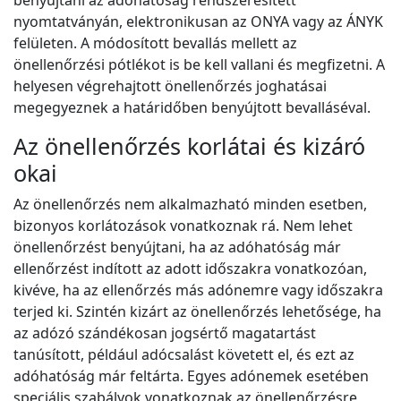
benyújtani az adóhatóság rendszeresített
nyomtatványán, elektronikusan az ONYA vagy az ÁNYK
felületen. A módosított bevallás mellett az
önellenőrzési pótlékot is be kell vallani és megfizetni. A
helyesen végrehajtott önellenőrzés joghatásai
megegyeznek a határidőben benyújtott bevalláséval.
Az önellenőrzés korlátai és kizáró
okai
Az önellenőrzés nem alkalmazható minden esetben,
bizonyos korlátozások vonatkoznak rá. Nem lehet
önellenőrzést benyújtani, ha az adóhatóság már
ellenőrzést indított az adott időszakra vonatkozóan,
kivéve, ha az ellenőrzés más adónemre vagy időszakra
terjed ki. Szintén kizárt az önellenőrzés lehetősége, ha
az adózó szándékosan jogsértő magatartást
tanúsított, például adócsalást követett el, és ezt az
adóhatóság már feltárta. Egyes adónemek esetében
speciális szabályok vonatkoznak az önellenőrzésre,