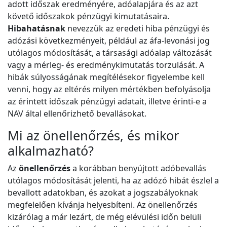
adott időszak eredményére, adóalapjára és az azt
követő időszakok pénzügyi kimutatásaira.
Hibahatásnak
nevezzük az eredeti hiba pénzügyi és
adózási következményeit, például az áfa-levonási jog
utólagos módosítását, a társasági adóalap változását
vagy a mérleg- és eredménykimutatás torzulását. A
hibák súlyosságának megítélésekor figyelembe kell
venni, hogy az eltérés milyen mértékben befolyásolja
az érintett időszak pénzügyi adatait, illetve érinti-e a
NAV által ellenőrizhető bevallásokat.
Mi az önellenőrzés, és mikor
alkalmazható?
Az
önellenőrzés
a korábban benyújtott adóbevallás
utólagos módosítását jelenti, ha az adózó hibát észlel a
bevallott adatokban, és azokat a jogszabályoknak
megfelelően kívánja helyesbíteni. Az önellenőrzés
kizárólag a már lezárt, de még elévülési időn belüli