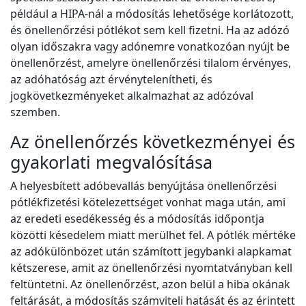
például a HIPA-nál a módosítás lehetősége korlátozott,
és önellenőrzési pótlékot sem kell fizetni. Ha az adózó
olyan időszakra vagy adónemre vonatkozóan nyújt be
önellenőrzést, amelyre önellenőrzési tilalom érvényes,
az adóhatóság azt érvénytelenítheti, és
jogkövetkezményeket alkalmazhat az adózóval
szemben.
Az önellenőrzés következményei és
gyakorlati megvalósítása
A helyesbített adóbevallás benyújtása önellenőrzési
pótlékfizetési kötelezettséget vonhat maga után, ami
az eredeti esedékesség és a módosítás időpontja
közötti késedelem miatt merülhet fel. A pótlék mértéke
az adókülönbözet után számított jegybanki alapkamat
kétszerese, amit az önellenőrzési nyomtatványban kell
feltüntetni. Az önellenőrzést, azon belül a hiba okának
feltárását, a módosítás számviteli hatását és az érintett