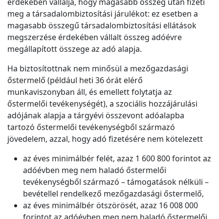
érdekében vállalja, hogy magasabb összeg után fizeti
meg a társadalombiztosítási járulékot: ez esetben a
magasabb összegű társadalombiztosítási ellátások
megszerzése érdekében vállalt összeg adóévre
megállapított összege az adó alapja.
Ha biztosítottnak nem minősül a mezőgazdasági
őstermelő (például heti 36 órát elérő
munkaviszonyban áll, és emellett folytatja az
őstermelői tevékenységét), a szociális hozzájárulási
adójának alapja a tárgyévi összevont adóalapba
tartozó őstermelői tevékenységből származó
jövedelem, azzal, hogy adó fizetésére nem kötelezett
az éves minimálbér felét, azaz 1 600 800 forintot az
adóévben meg nem haladó őstermelői
tevékenységből származó – támogatások nélküli –
bevétellel rendelkező mezőgazdasági őstermelő,
az éves minimálbér ötszörösét, azaz 16 008 000
forintot az adóévben meg nem haladó őstermelői