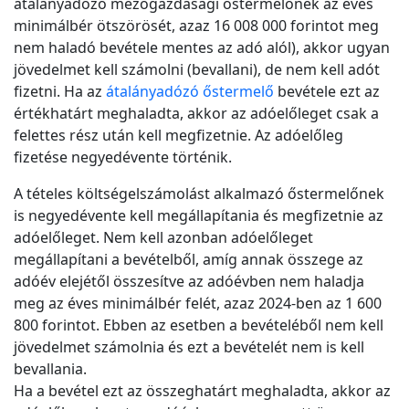
átalányadózó mezőgazdasági őstermelőnek az éves
minimálbér ötszörösét, azaz 16 008 000 forintot meg
nem haladó bevétele mentes az adó alól), akkor ugyan
jövedelmet kell számolni (bevallani), de nem kell adót
fizetni. Ha az
átalányadózó őstermelő
bevétele ezt az
értékhatárt meghaladta, akkor az adóelőleget csak a
felettes rész után kell megfizetnie. Az adóelőleg
fizetése negyedévente történik.
A tételes költségelszámolást alkalmazó őstermelőnek
is negyedévente kell megállapítania és megfizetnie az
adóelőleget. Nem kell azonban adóelőleget
megállapítani a bevételből, amíg annak összege az
adóév elejétől összesítve az adóévben nem haladja
meg az éves minimálbér felét, azaz 2024-ben az 1 600
800 forintot. Ebben az esetben a bevételéből nem kell
jövedelmet számolnia és ezt a bevételét nem is kell
bevallania.
Ha a bevétel ezt az összeghatárt meghaladta, akkor az