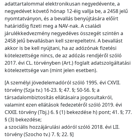
adattartalommal elektronikusan negyedévente, a
negyedévet követő hónap 12-éig vallja be, a 2458 jelű
nyomtatványon, és a bevallás benyújtására előírt
határidőig fizeti meg a NAV-nak. A családi
járulékkedvezmény negyedéves összegét szintén a
2458 jelű bevallásban kell szerepeltetni. A bevallást
akkor is be kell nyújtani, ha az adózónak fizetési
kötelezettsége nincs, de az adózás rendjéről szóló
2017. évi CL. törvényben (Art.) foglalt adatszolgáltatási
kötelezettsége van (mint jelen esetben).
[A személyi jövedelemadóról szóló 1995. évi CXVII.
törvény (Szja tv.) 16-23. §; 47. §; 50-56. §; a
társadalombiztosítás ellátásaira jogosultakról,
valamint ezen ellátások fedezetéről szóló 2019. évi
CXXII. törvény (Tbj.) 6. § (1) bekezdése h) pont; 41. §; 77.
§ (3) bekezdése;
a szociális hozzájárulási adóról szóló 2018. évi LII.
törvény (Szocho tv.) 7. §; 22. §]