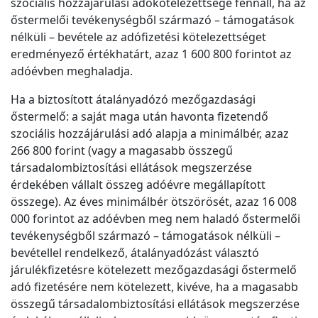
szociális hozzájárulási adókötelezettsége fennáll, ha az
őstermelői tevékenységből származó – támogatások
nélküli – bevétele az adófizetési kötelezettséget
eredményező értékhatárt, azaz 1 600 800 forintot az
adóévben meghaladja.
Ha a biztosított átalányadózó mezőgazdasági
őstermelő: a saját maga után havonta fizetendő
szociális hozzájárulási adó alapja a minimálbér, azaz
266 800 forint (vagy a magasabb összegű
társadalombiztosítási ellátások megszerzése
érdekében vállalt összeg adóévre megállapított
összege). Az éves minimálbér ötszörösét, azaz 16 008
000 forintot az adóévben meg nem haladó őstermelői
tevékenységből származó – támogatások nélküli –
bevétellel rendelkező, átalányadózást választó
járulékfizetésre kötelezett mezőgazdasági őstermelő
adó fizetésére nem kötelezett, kivéve, ha a magasabb
összegű társadalombiztosítási ellátások megszerzése