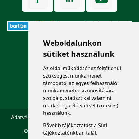
Weboldalunkon
ELÉRHETŐSÉGEK
sütiket használunk
+36 1 880 7600
Az oldal működéséhez feltétlenül
info@mprx.hu
szükséges, munkamenet
támogató, az egyes felhasználói
munkamenetek azonosítására
szolgáló, statisztikai valamint
marketing célú sütiket (cookies)
használunk.
Adatvédelem
ÁSZF
Impresszum
Kapcsolat
Bővebb tájékoztatást a
Süti
© 2026 Copyright:
Menedzserpraxis.hu
tájékoztatónkban
talál.