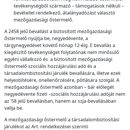
tevékenységből származó – támogatások nélküli –
bevétellel rendelkező, átalányadózást választó
mezőgazdasági őstermelő.
A 2458 jelű bevallást a biztosított mezőgazdasági
őstermelő nyújtja be, negyedévente, a
tárgynegyedévet követő hónap 12-éig. E bevallás a
kiegészítő tevékenységet folytatónak nem minősülő
egyéni vállalkozó és a biztosított mezőgazdasági
őstermelő szociális hozzájárulási adó és a
társadalombiztosítási járulék bevallására, illetve ezek
helyesbítésére, önellenőrzésére, pótlására szolgál. A
mezőgazdasági őstermelő azonban – bár előlegét
negyedévente fizeti –szociális hozzájárulási adóját nem
az ’58 jelű bevallásban, hanem az szja-bevallásában
vallja be.
A mezőgazdasági őstermelő a társadalombiztosítási
járulékot az Art. rendelkezései szerinti