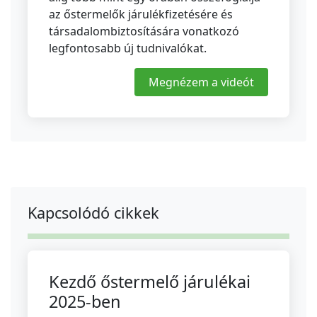
az őstermelők járulékfizetésére és
társadalombiztosítására vonatkozó
legfontosabb új tudnivalókat.
Megnézem a videót
Kapcsolódó cikkek
Kezdő őstermelő járulékai
2025-ben