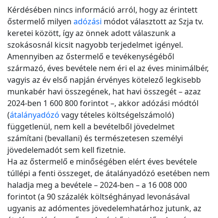
Kérdésében nincs információ arról, hogy az érintett
őstermelő milyen
adózási
módot választott az Szja tv.
keretei között, így az önnek adott válaszunk a
szokásosnál kicsit nagyobb terjedelmet igényel.
Amennyiben az őstermelő e tevékenységéből
származó, éves bevétele nem éri el az éves minimálbér,
vagyis az év első napján érvényes kötelező legkisebb
munkabér havi összegének, hat havi összegét – azaz
2024-ben 1 600 800 forintot –, akkor adózási módtól
(
átalányadózó
vagy tételes költségelszámoló)
függetlenül, nem kell a bevételből jövedelmet
számítani (bevallani) és természetesen személyi
jövedelemadót sem kell fizetnie.
Ha az őstermelő e minőségében elért éves bevétele
túllépi a fenti összeget, de átalányadózó esetében nem
haladja meg a bevétele – 2024-ben – a 16 008 000
forintot (a 90 százalék költséghányad levonásával
ugyanis az adómentes jövedelemhatárhoz jutunk, az