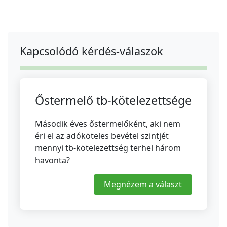
Kapcsolódó kérdés-válaszok
Őstermelő tb-kötelezettsége
Második éves őstermelőként, aki nem
éri el az adóköteles bevétel szintjét
mennyi tb-kötelezettség terhel három
havonta?
Megnézem a választ