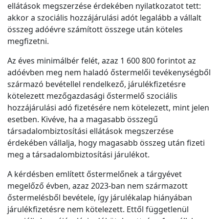
ellátások megszerzése érdekében nyilatkozatot tett:
akkor a szociális hozzájárulási adót legalább a vállalt
összeg adóévre számított összege után köteles
megfizetni.
Az éves minimálbér felét, azaz 1 600 800 forintot az
adóévben meg nem haladó őstermelői tevékenységből
származó bevétellel rendelkező, járulékfizetésre
kötelezett mezőgazdasági őstermelő szociális
hozzájárulási adó fizetésére nem kötelezett, mint jelen
esetben. Kivéve, ha a magasabb összegű
társadalombiztosítási ellátások megszerzése
érdekében vállalja, hogy magasabb összeg után fizeti
meg a társadalombiztosítási járulékot.
A kérdésben említett őstermelőnek a tárgyévet
megelőző évben, azaz 2023-ban nem származott
őstermelésből bevétele, így járulékalap hiányában
járulékfizetésre nem kötelezett. Ettől függetlenül