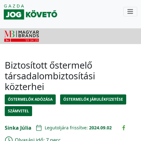
Biztosított őstermelő
társadalombiztosítási
közterhei
ŐSTERMELŐK ADÓZÁSA
ŐSTERMELŐK JÁRULÉKFIZETÉSE
SZÁMVITEL
Sinka Júlia
Legutoljára frissítve:
2024.09.02
Olvasási idő:
7 perc