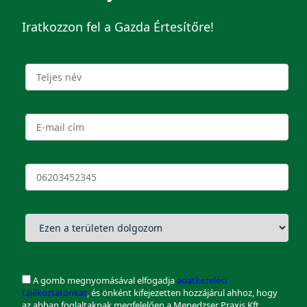
Iratkozzon fel a Gazda Értesítőre!
A gomb megnyomásával elfogadja
adatkezelési
tájékoztatónkat
, és önként kifejezetten hozzájárul ahhoz, hogy
az abban foglaltaknak megfelelően a Menedzser Praxis Kft.