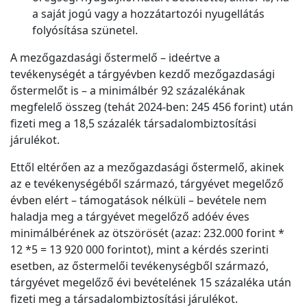
a saját jogú vagy a hozzátartozói nyugellátás
folyósítása szünetel.
A mezőgazdasági őstermelő – ideértve a
tevékenységét a tárgyévben kezdő mezőgazdasági
őstermelőt is – a minimálbér 92 százalékának
megfelelő összeg (tehát 2024-ben: 245 456 forint) után
fizeti meg a 18,5 százalék társadalombiztosítási
járulékot.
Ettől eltérően az a mezőgazdasági őstermelő, akinek
az e tevékenységéből származó, tárgyévet megelőző
évben elért – támogatások nélküli – bevétele nem
haladja meg a tárgyévet megelőző adóév éves
minimálbérének az ötszörösét (azaz: 232.000 forint *
12 *5 = 13 920 000 forintot), mint a kérdés szerinti
esetben, az őstermelői tevékenységből származó,
tárgyévet megelőző évi bevételének 15 százaléka után
fizeti meg a társadalombiztosítási járulékot.