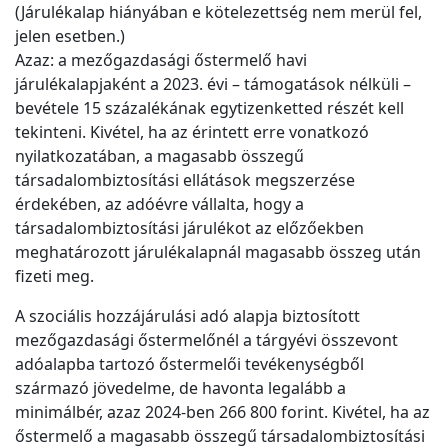
(Járulékalap hiányában e kötelezettség nem merül fel,
jelen esetben.)
Azaz: a mezőgazdasági őstermelő havi
járulékalapjaként a 2023. évi – támogatások nélküli –
bevétele 15 százalékának egytizenketted részét kell
tekinteni. Kivétel, ha az érintett erre vonatkozó
nyilatkozatában, a magasabb összegű
társadalombiztosítási ellátások megszerzése
érdekében, az adóévre vállalta, hogy a
társadalombiztosítási járulékot az előzőekben
meghatározott járulékalapnál magasabb összeg után
fizeti meg.
A szociális hozzájárulási adó alapja biztosított
mezőgazdasági őstermelőnél a tárgyévi összevont
adóalapba tartozó őstermelői tevékenységből
származó jövedelme, de havonta legalább a
minimálbér, azaz 2024-ben 266 800 forint. Kivétel, ha az
őstermelő a magasabb összegű társadalombiztosítási