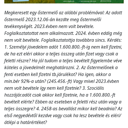
Megkeresett egy őstermelő az alábbi problémával: Az adott
őstermelő 2023.12.06-án kezdte meg őstermelői
tevékenységét. 2023.évben nem volt bevétele.
Foglalkoztatottat nem alkalmazott. 2024. évben eddig még
nem volt bevétele. Foglalkoztatottja továbbra sincs. Kérdés:
1. Személyi jövedelem adót 1.600.800.-ft-ig nem kell fizetni,
de ha ezt eléri akkor a teljes összeg után fizet vagy csak a
feletti részre? Ha jól tudom a teljes bevételt figyelembe véve
köteles a jövedelmét meghatározni. 2. Az őstermelőnek a
fenti esetben kell fizetni tb.járulékot? Ha igen, akkor a
min.bér 92%-a után? (245.456.-ft) Vagy mivel 2023.évben
nem volt bevétele így nem kell fizetnie? 3. Szociális
hozzájár.adót csak akkor kell fizetnie, ha a 1.600.800.-ft
bevételt elérte? Ebben az eseteben a feletti rész után vagy a
teljes összegre? 4. 2458-as bevallást mikor kell beadnia? Az
első negyedévtől kezdve vagy csak ha lesz bevétele és eléri/
átlépi a határértéket?