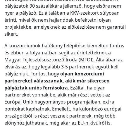
pályázatok 90 százalékára jellemző, hogy elsőre nem
nyer a pályázó. Ez általában a KKV-szektort súlyosan
érinti, mivel ők nem hajlandóak befektetni olyan
projektekbe, amelyeknek az előkészítése nem garantál
sikert.
A konzorciumok hatékony felépítése kiemelten fontos
és ebben a folyamatban segít az érintetteknek a
Magyar Fejlesztésösztönző Iroda (MFOI). Általában az
elvárás az, hogy legalább 3-5 partnernek együtt kell
pályázniuk. Fontos, hogy
olyan konzorciumi
partnereket válasszanak, akik már sikeresen
pályáztak uniós forrásokra
. Ezáltal, ha olyan
partnereket vonnak be, akik már részt vettek az
Európai Unió hagyományos programjaiban, extra
pontokat kaphatnak. Emellett, ha különböző európai
országokból is részt vesznek partnerek, még több
előnyhöz juthatnak, még akár az EU-n kívülről is.