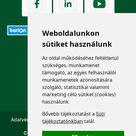
Weboldalunkon
sütiket használunk
ELÉRHETŐSÉGEK
Az oldal működéséhez feltétlenül
+36 1 880 7600
szükséges, munkamenet
támogató, az egyes felhasználói
info@mprx.hu
munkamenetek azonosítására
szolgáló, statisztikai valamint
marketing célú sütiket (cookies)
használunk.
Bővebb tájékoztatást a
Süti
Adatvédelem
ÁSZF
Impresszum
Kapcsolat
tájékoztatónkban
talál.
© 2026 Copyright:
Menedzserpraxis.hu