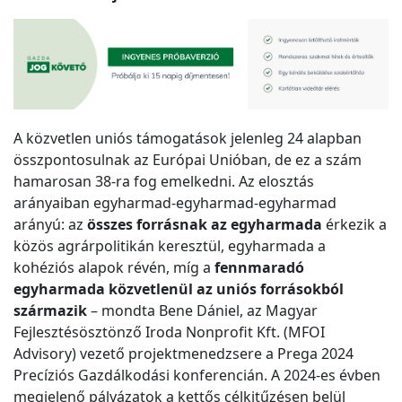
A közvetlen uniós támogatások jelenleg 24 alapban
összpontosulnak az Európai Unióban, de ez a szám
hamarosan 38-ra fog emelkedni. Az elosztás
arányaiban egyharmad-egyharmad-egyharmad
arányú: az
összes forrásnak az egyharmada
érkezik a
közös agrárpolitikán keresztül, egyharmada a
kohéziós alapok révén, míg a
fennmaradó
egyharmada közvetlenül
az uniós forrásokból
származik
– mondta Bene Dániel, az Magyar
Fejlesztésösztönző Iroda Nonprofit Kft. (MFOI
Advisory) vezető projektmenedzsere a Prega 2024
Precíziós Gazdálkodási konferencián. A 2024-es évben
megjelenő pályázatok a kettős célkitűzésen belül