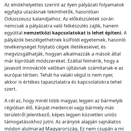
Az elnökhelyettes szerint az ilyen pályázati folyamatok
egyfajta utazásnak tekinthetők, hasonlóan
Odüsszeusz kalandjaihoz. Az előkészületek során
nemcsak a pályázatra való felkészülés zajlik, hanem
egyúttal
nemzetközi kapcsolatokat is lehet építeni
. A
pályázók beszélgethetnek külföldi egyetemek, hasonló
tevékenységet folytató cégek illetékeseivel, és
megvizsgálhatják, hogyan alkalmazzák a mások által
már kipróbált módszereket. Ezáltal felmérik, hogy a
javasolt innovációk valóban újításnak számítanak-e az
európai térben. Tehát ha valaki végül is nem nyer,
akkor is értékes tapasztalatra és kapcsolatokra tehet
szert.
A cél az, hogy minél több magyar, legyen az bármelyik
régióban élő, Kárpát-medencei vagy bármely más
területről jelentkező, képes legyen közvetlen uniós
támogatásokhoz jutni. Az arányok alapján sajnálatos
módon alulmarad Magyarország. Ez nem csupán a mi