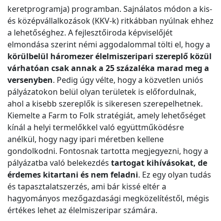
keretprogramja) programban. Sajnálatos módon a kis-
és középvállalkozások (KKV-k) ritkábban nyúlnak ehhez
a lehetőséghez. A fejlesztőiroda képviselőjét
elmondása szerint némi aggodalommal tölti el, hogy a
körülbelül háromezer élelmiszeripari szereplő közül
várhatóan csak annak a 25 százaléka marad meg a
versenyben
. Pedig úgy vélte, hogy a közvetlen uniós
pályázatokon belül olyan területek is előfordulnak,
ahol a kisebb szereplők is sikeresen szerepelhetnek.
Kiemelte a Farm to Folk stratégiát, amely lehetőséget
kínál a helyi termelőkkel való együttműködésre
anélkül, hogy nagy ipari méretben kellene
gondolkodni. Fontosnak tartotta megjegyezni, hogy a
pályázatba való belekezdés
tartogat kihívásokat, de
érdemes kitartani és nem feladni
. Ez egy olyan tudás
és tapasztalatszerzés, ami bár kissé eltér a
hagyományos mezőgazdasági megközelítéstől, mégis
értékes lehet az élelmiszeripar számára.