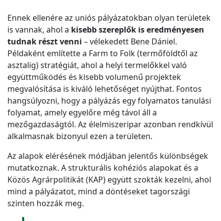
Ennek ellenére az uniós pályázatokban olyan területek
is vannak, ahol a
kisebb szereplők is eredményesen
tudnak részt venni
– vélekedett Bene Dániel.
Példaként említette a Farm to Folk (termőföldtől az
asztalig) stratégiát, ahol a helyi termelőkkel való
együttműködés és kisebb volumenű projektek
megvalósítása is kiváló lehetőséget nyújthat. Fontos
hangsúlyozni, hogy a pályázás egy folyamatos tanulási
folyamat, amely egyelőre még távol áll a
mezőgazdaságtól. Az élelmiszeripar azonban rendkívül
alkalmasnak bizonyul ezen a területen.
Az alapok elérésének módjában jelentős különbségek
mutatkoznak. A strukturális kohéziós alapokat és a
Közös Agrárpolitikát (KAP) együtt szokták kezelni, ahol
mind a pályázatot, mind a döntéseket tagországi
szinten hozzák meg.