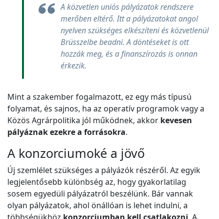
A közvetlen uniós pályázatok rendszere
merőben eltérő. Itt a pályázatokat angol
nyelven szükséges elkészíteni és közvetlenül
Brüsszelbe beadni. A döntéseket is ott
hozzák meg, és a finanszírozás is onnan
érkezik.
Mint a szakember fogalmazott, ez egy más típusú
folyamat, és sajnos, ha az operatív programok vagy a
Közös Agrárpolitika jól működnek, akkor
kevesen
pályáznak ezekre a forrásokra
.
A konzorciumoké a jövő
Új szemlélet szükséges a pályázók részéről. Az egyik
legjelentősebb különbség az, hogy gyakorlatilag
sosem egyedüli pályázatról beszélünk. Bár vannak
olyan pályázatok, ahol önállóan is lehet indulni, a
többségükhöz
konzorciumban kell csatlakozni
. A