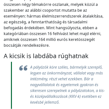
összesen négy témakörre oszlanak, melyek közül a
szakember az alábbi csoportot mutatta be az
eseményen: hármas élelmiszerrendszerek átalakítása,
az egészség, a fenntarthatóság és társadalmi
befogadás érdekében. Mint hangsúlyozta, ebben a
kategóriában összesen 16 felhívást lehet majd elérni,
amiknek összesen 164 millió eurós keretösszegét
bocsátják rendelkezésre.
A kicsik is labdába rúghatnak
A pályázók köre széles, bármelyik szereplő,
legyen az önkormányzat, vállalat vagy más
intézmény, részt vehet ezekben. Bár a
nagyvállalatok és egyetemek gyakran és
sikeresen szerepelnek a pályázatokon, a kis-
és középvállalkozások (KKV-k) esetében ez
kevésbé jellemző.