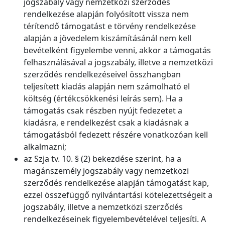
jogszabály vagy nemzetközi szerződés
rendelkezése alapján folyósított vissza nem
térítendő támogatást e törvény rendelkezése
alapján a jövedelem kiszámításánál nem kell
bevételként figyelembe venni, akkor a támogatás
felhasználásával a jogszabály, illetve a nemzetközi
szerződés rendelkezéseivel összhangban
teljesített kiadás alapján nem számolható el
költség (értékcsökkenési leírás sem). Ha a
támogatás csak részben nyújt fedezetet a
kiadásra, e rendelkezést csak a kiadásnak a
támogatásból fedezett részére vonatkozóan kell
alkalmazni;
az Szja tv. 10. § (2) bekezdése szerint, ha a
magánszemély jogszabály vagy nemzetközi
szerződés rendelkezése alapján támogatást kap,
ezzel összefüggő nyilvántartási kötelezettségeit a
jogszabály, illetve a nemzetközi szerződés
rendelkezéseinek figyelembevételével teljesíti. A