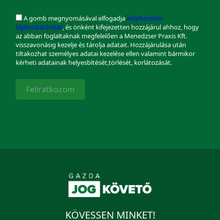
A gomb megnyomásával elfogadja
adatkezelési
tájékoztatónkat
, és önként kifejezetten hozzájárul ahhoz, hogy
az abban foglaltaknak megfelelően a Menedzser Praxis Kft.
visszavonásig kezelje és tárolja adatait. Hozzájárulása után
tiltakozhat személyes adatai kezelése ellen valamint bármikor
kérheti adatainak helyesbítését,törlését, korlátozását.
Feliratkozom
KÖVESSEN MINKET!