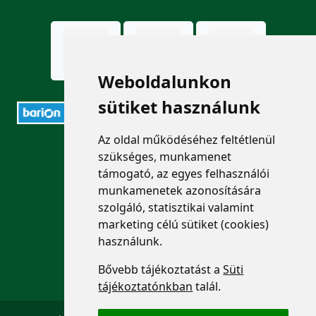
Weboldalunkon
sütiket használunk
Az oldal működéséhez feltétlenül
ELÉRHETŐSÉGEK
szükséges, munkamenet
támogató, az egyes felhasználói
+36 1 880 7600
munkamenetek azonosítására
szolgáló, statisztikai valamint
info@mprx.hu
marketing célú sütiket (cookies)
használunk.
Bővebb tájékoztatást a
Süti
tájékoztatónkban
talál.