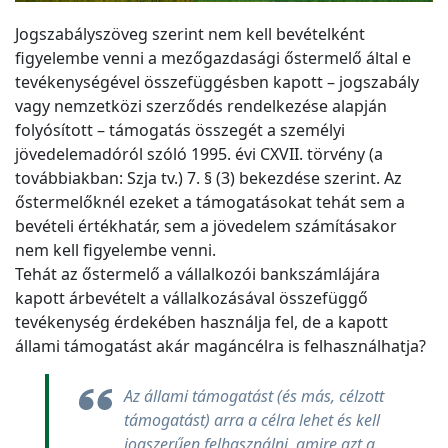
Jogszabályszöveg szerint nem kell bevételként
figyelembe venni a mezőgazdasági őstermelő által e
tevékenységével összefüggésben kapott – jogszabály
vagy nemzetközi szerződés rendelkezése alapján
folyósított – támogatás összegét a személyi
jövedelemadóról szóló 1995. évi CXVII. törvény (a
továbbiakban: Szja tv.) 7. § (3) bekezdése szerint. Az
őstermelőknél ezeket a támogatásokat tehát sem a
bevételi értékhatár, sem a jövedelem számításakor
nem kell figyelembe venni.
Tehát az őstermelő a vállalkozói bankszámlájára
kapott árbevételt a vállalkozásával összefüggő
tevékenység érdekében használja fel, de a kapott
állami támogatást akár magáncélra is felhasználhatja?
Az állami támogatást (és más, célzott
támogatást) arra a célra lehet és kell
jogszerűen felhasználni, amire azt a