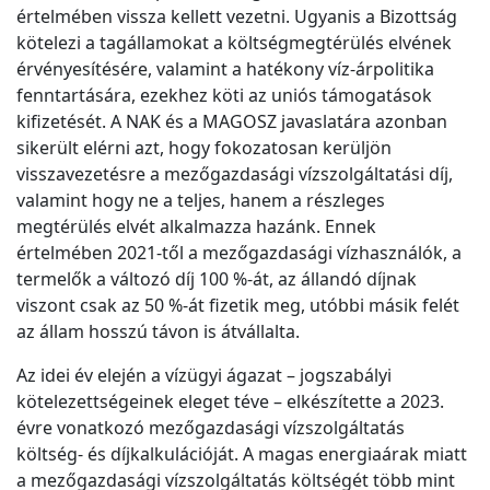
értelmében vissza kellett vezetni. Ugyanis a Bizottság
kötelezi a tagállamokat a költségmegtérülés elvének
érvényesítésére, valamint a hatékony víz-árpolitika
fenntartására, ezekhez köti az uniós támogatások
kifizetését. A NAK és a MAGOSZ javaslatára azonban
sikerült elérni azt, hogy fokozatosan kerüljön
visszavezetésre a mezőgazdasági vízszolgáltatási díj,
valamint hogy ne a teljes, hanem a részleges
megtérülés elvét alkalmazza hazánk. Ennek
értelmében 2021-től a mezőgazdasági vízhasználók, a
termelők a változó díj 100 %-át, az állandó díjnak
viszont csak az 50 %-át fizetik meg, utóbbi másik felét
az állam hosszú távon is átvállalta.
Az idei év elején a vízügyi ágazat – jogszabályi
kötelezettségeinek eleget téve – elkészítette a 2023.
évre vonatkozó mezőgazdasági vízszolgáltatás
költség- és díjkalkulációját. A magas energiaárak miatt
a mezőgazdasági vízszolgáltatás költségét több mint