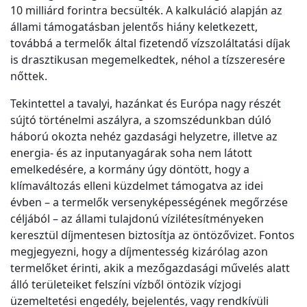
10 milliárd forintra becsülték. A kalkuláció alapján az
állami támogatásban jelentős hiány keletkezett,
továbbá a termelők által fizetendő vízszoláltatási díjak
is drasztikusan megemelkedtek, néhol a tízszeresére
nőttek.
Tekintettel a tavalyi, hazánkat és Európa nagy részét
sújtó történelmi aszályra, a szomszédunkban dúló
háború okozta nehéz gazdasági helyzetre, illetve az
energia- és az inputanyagárak soha nem látott
emelkedésére, a kormány úgy döntött, hogy a
klímaváltozás elleni küzdelmet támogatva az idei
évben – a termelők versenyképességének megőrzése
céljából – az állami tulajdonú vízilétesítményeken
keresztül díjmentesen biztosítja az öntözővizet. Fontos
megjegyezni, hogy a díjmentesség kizárólag azon
termelőket érinti, akik a mezőgazdasági művelés alatt
álló területeiket felszíni vízből öntözik vízjogi
üzemeltetési engedély, bejelentés, vagy rendkívüli