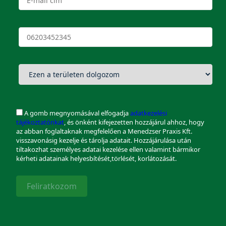
A gomb megnyomásával elfogadja
adatkezelési
tájékoztatónkat
, és önként kifejezetten hozzájárul ahhoz, hogy
az abban foglaltaknak megfelelően a Menedzser Praxis Kft.
visszavonásig kezelje és tárolja adatait. Hozzájárulása után
tiltakozhat személyes adatai kezelése ellen valamint bármikor
kérheti adatainak helyesbítését,törlését, korlátozását.
Feliratkozom