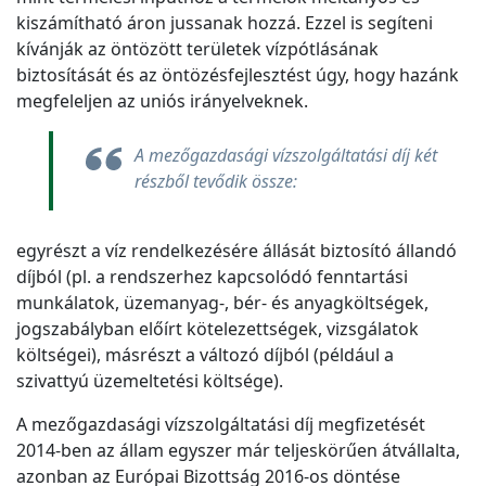
kiszámítható áron jussanak hozzá. Ezzel is segíteni
kívánják az öntözött területek vízpótlásának
biztosítását és az öntözésfejlesztést úgy, hogy hazánk
megfeleljen az uniós irányelveknek.
A mezőgazdasági vízszolgáltatási díj két
részből tevődik össze:
egyrészt a víz rendelkezésére állását biztosító állandó
díjból (pl. a rendszerhez kapcsolódó fenntartási
munkálatok, üzemanyag-, bér- és anyagköltségek,
jogszabályban előírt kötelezettségek, vizsgálatok
költségei), másrészt a változó díjból (például a
szivattyú üzemeltetési költsége).
A mezőgazdasági vízszolgáltatási díj megfizetését
2014-ben az állam egyszer már teljeskörűen átvállalta,
azonban az Európai Bizottság 2016-os döntése