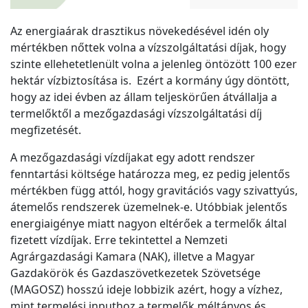
Az energiaárak drasztikus növekedésével idén oly
mértékben nőttek volna a vízszolgáltatási díjak, hogy
szinte ellehetetlenült volna a jelenleg öntözött 100 ezer
hektár vízbiztosítása is. Ezért a kormány úgy döntött,
hogy az idei évben az állam teljeskörűen átvállalja a
termelőktől a mezőgazdasági vízszolgáltatási díj
megfizetését.
A mezőgazdasági vízdíjakat egy adott rendszer
fenntartási költsége határozza meg, ez pedig jelentős
mértékben függ attól, hogy gravitációs vagy szivattyús,
átemelős rendszerek üzemelnek-e. Utóbbiak jelentős
energiaigénye miatt nagyon eltérőek a termelők által
fizetett vízdíjak. Erre tekintettel a Nemzeti
Agrárgazdasági Kamara (NAK), illetve a Magyar
Gazdakörök és Gazdaszövetkezetek Szövetsége
(MAGOSZ) hosszú ideje lobbizik azért, hogy a vízhez,
mint termelési inputhoz a termelők méltányos és