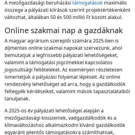
A mezőgazdasági beruházási
támogatások
maximális
összege a pályázati kiírások szerint projektértékenként
változhat, általában 50 és 500 millió Ft között alakul.
Online szakmai nap a gazdáknak
A magyar agrárium szereplői számára 2025-ben is
díjmentes online szakmai napokat szervezünk, ahol
bemutatjuk a legfrissebb pályázati lehetőségeket,
valamint a támogatási jogcímekkel kapcsolatos
jogosultsági feltételeket. Az eseményen részletesen
ismertetjük a pályázási folyamat lépéseit. Az online
rendezvény lehetőséget ad arra, hogy a gazdálkodók
feltegyék kérdéseiket, valamint mások tapasztalataiból
tanuljanak.
A 2025-ös év pályázati lehetőségei alapján a
mezőgazdasági kisüzemek, vadgazdálkodók és a
klímaváltozáshoz alkalmazkodni kívánó gazdálkodók
egyaránt jelentős támogatásokra számíthatnak,