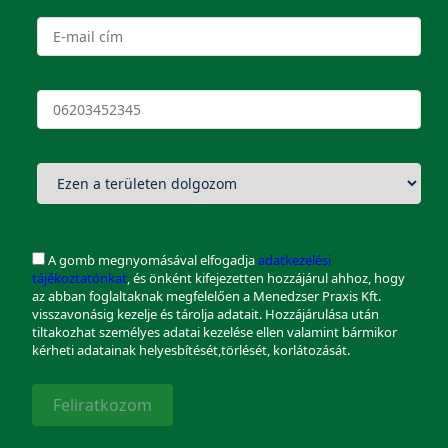
A gomb megnyomásával elfogadja
adatkezelési
tájékoztatónkat
, és önként kifejezetten hozzájárul ahhoz, hogy
az abban foglaltaknak megfelelően a Menedzser Praxis Kft.
visszavonásig kezelje és tárolja adatait. Hozzájárulása után
tiltakozhat személyes adatai kezelése ellen valamint bármikor
kérheti adatainak helyesbítését,törlését, korlátozását.
Feliratkozom