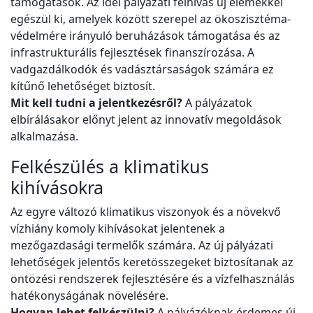
támogatások. Az idei pályázati felhívás új elemekkel
egészül ki, amelyek között szerepel az ökoszisztéma-
védelmére irányuló beruházások támogatása és az
infrastrukturális fejlesztések finanszírozása. A
vadgazdálkodók és vadásztársaságok számára ez
kítűnő lehetőséget biztosít.
Mit kell tudni a jelentkezésről?
A pályázatok
elbírálásakor előnyt jelent az innovatív megoldások
alkalmazása.
Felkészülés a klimatikus
kihívásokra
Az egyre változó klimatikus viszonyok és a növekvő
vízhiány komoly kihívásokat jelentenek a
mezőgazdasági termelők számára. Az új pályázati
lehetőségek jelentős keretösszegeket biztosítanak az
öntözési rendszerek fejlesztésére és a vízfelhasználás
hatékonyságának növelésére.
Hogyan lehet felkészülni?
A pályázóknak érdemes új