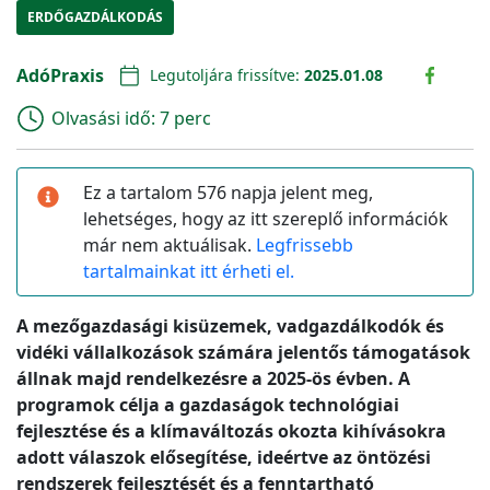
ERDŐGAZDÁLKODÁS
AdóPraxis
Legutoljára frissítve:
2025.01.08
Olvasási idő:
7 perc
Ez a tartalom 576 napja jelent meg,
lehetséges, hogy az itt szereplő információk
már nem aktuálisak.
Legfrissebb
tartalmainkat itt érheti el.
A mezőgazdasági kisüzemek, vadgazdálkodók és
vidéki vállalkozások számára jelentős támogatások
állnak majd rendelkezésre a 2025-ös évben. A
programok célja a gazdaságok technológiai
fejlesztése és a klímaváltozás okozta kihívásokra
adott válaszok elősegítése, ideértve az öntözési
rendszerek fejlesztését és a fenntartható