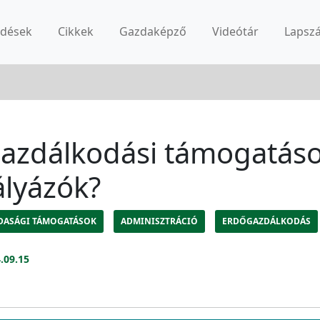
rdések
Cikkek
Gazdaképző
Videótár
Lapsz
gazdálkodási támogatás
ályázók?
DASÁGI TÁMOGATÁSOK
ADMINISZTRÁCIÓ
ERDŐGAZDÁLKODÁS
.09.15