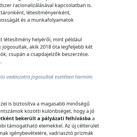
szer racionalizálásával kapcsolatban is.
ktáronként, létesítményenként,
ányosságát és a munkafolyamatok
t létesítmény helyéről, mint például
jogosultak, akik 2018 óta legfeljebb két
ók, csupán a csapdajelzők beszerzése.
.
rös vadászatra jogosultak esetében harminc
zzel is biztosítva a magasabb minőségű
ontszámok közötti különbséget, hogy a jó
etként bekerült a pályázati felhívásba
a
bi támogatható elemekkel. Az új célterület
inak igénybevételére, vadriasztó prizmák