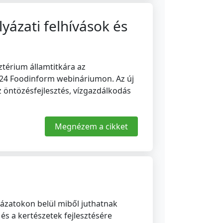
lyázati felhívások és
ztérium államtitkára az
2024 Foodinform webináriumon. Az új
z öntözésfejlesztés, vízgazdálkodás
Megnézem a cikket
ázatokon belül miből juthatnak
és a kertészetek fejlesztésére