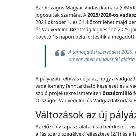
Az Országos Magyar Vadászkamara (OMVK) El
jogosultak számára. A
2025/2026-os vadász
2024 október 1. és 31. között lehet majd be
és Vadvédelmi Bizottság legkésőbb 2025. ja
követő 15 napon belül értesítik a megadott 
A támogatási szerződést 2025. 
amennyiben mindkét fél aláírta a
A pályázati felhívás célja az, hogy a vadga
vadállomány fenntartható kezelését és a va
szóló projektekre ismételten
ötszázmillió 
Országos Vadvédelmi és Vadgazdálkodási Biz
Változások az új pály
Az előző év tapasztalatai és a beérkezett vi
a fás szárú szegélyek fejlesztése (2/1) és a