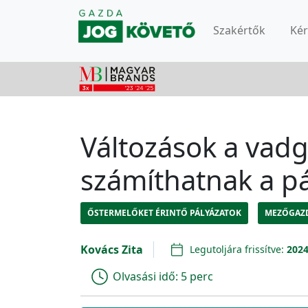
Szakértők
Ké
Változások a vad
számíthatnak a p
ŐSTERMELŐKET ÉRINTŐ PÁLYÁZATOK
MEZŐGAZ
Kovács Zita
Legutoljára frissítve:
2024
Olvasási idő:
5 perc