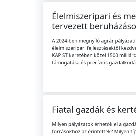
Élelmiszeripari és me
tervezett beruházás
A 2024-ben megnyíló agrár pályázati
élelmiszeripari fejlesztésektől kez
KAP ST keretében közel 1500 milliárd
támogatása és precíziós gazdálkodás
Fiatal gazdák és kert
Milyen pályázatok érhetők el a gaz
forrásokhoz az érintettek? Milyen tí