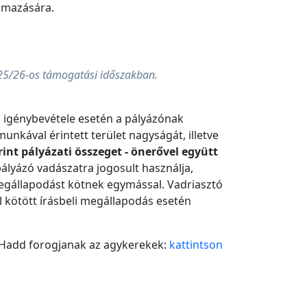
almazására.
025/26-os támogatási időszakban.
s igénybevétele esetén a pályázónak
munkával érintett terület nagyságát, illetve
nt pályázati összeget - önerővel együtt
ályázó vadászatra jogosult használja,
megállapodást kötnek egymással. Vadriasztó
l kötött írásbeli megállapodás esetén
 Hadd forogjanak az agykerekek:
kattintson