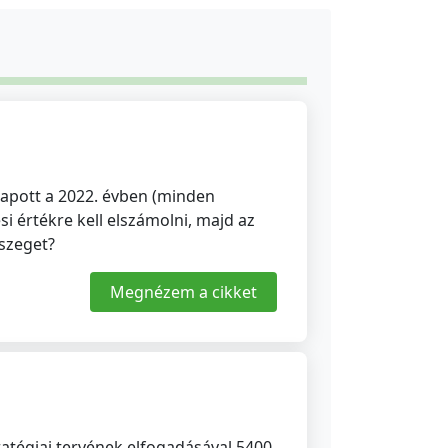
kapott a 2022. évben (minden
i értékre kell elszámolni, majd az
szeget?
Megnézem a cikket
tratégiai tervének elfogadásával 5400