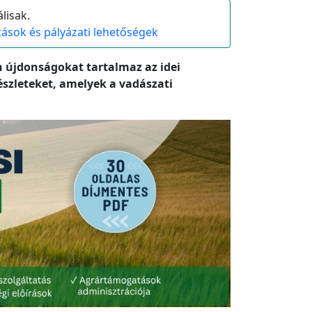
lisak.
ások és pályázati lehetőségek
n újdonságokat tartalmaz az idei
szleteket, amelyek a vadászati