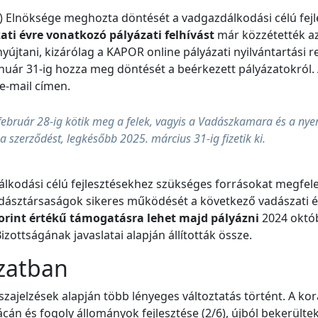
nöksége meghozta döntését a vadgazdálkodási célú fejles
ati évre vonatkozó pályázati felhívást
már közzétették az
nyújtani, kizárólag a KAPOR online pályázati nyilvántartás
nuár 31-ig hozza meg döntését a beérkezett pályázatokról. 
e-mail címen.
február 28-ig kötik meg a felek, vagyis a Vadászkamara és a ny
 szerződést, legkésőbb 2025. március 31-ig fizetik ki.
zdálkodási célú fejlesztésekhez szükséges forrásokat megfele
dásztársaságok sikeres működését a következő vadászati év
forint értékű támogatásra lehet majd pályázni
2024 októb
ottságának javaslatai alapján állították össze.
ázatban
sszajelzések alapján több lényeges változtatás történt. A ko
 fácán és fogoly állományok fejlesztése (2/6), újból bekerül