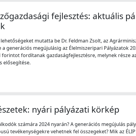
zőgazdasági fejlesztés: aktuális pá
ok
 lehetőségeket mutatta be Dr. Feldman Zsolt, az Agrárminis
dve a generációs megújulásig az Élelmiszeripari Pályázatok 
 forintot fordítanak gazdaságfejlesztésre, melynek része a
 elősegítése.
észetek: nyári pályázati körkép
dálkodók számára 2024 nyarán? A generációs megújulás pály
pusú tevékenységekre vehetnek fel összegeket? Mik az ÉLIP 