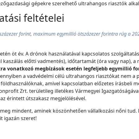
ezőgazdasági gépekre szerelhető ultrahangos riasztók alk
tási feltételei
ázezer forint, maximum egymillió ötszázezer forintra rúg a 2
etén öt év. A drónok használatával kapcsolatos szolgáltatá
ul kaszálás előtti vadmentés), időtartamát (óra vagy nap), a 
a vonatkozó megbízások esetén legfeljebb egymillió fori
ennyiben a vadvédelmi célú ultrahangos riasztókat nem a p
 földhasználóknak, amivel kapcsolatban előzetes írásbeli 
profit Zrt. területileg illetékes Vármegyei Igazgatóságáva
az érintett útszakasz megjelölésével.
 meg mindent, aminek köszönhetően vállalkozási nőni tud.
it igazán szeret!