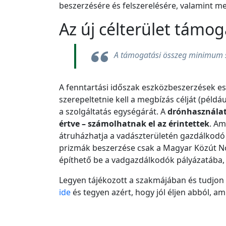
beszerzésére és felszerelésére, valamint m
Az új célterület támoga
A támogatási összeg minimum sz
A fenntartási időszak eszközbeszerzések es
szerepeltetnie kell a megbízás célját (példá
a szolgáltatás egységárát. A
drónhasználatr
értve – számolhatnak el az érintettek
. Am
átruházhatja a vadászterületén gazdálkodó
prizmák beszerzése csak a Magyar Közút Non
építhető be a vadgazdálkodók pályázatába, 
Legyen tájékozott a szakmájában és tudjon
ide
és tegyen azért, hogy jól éljen abból, am