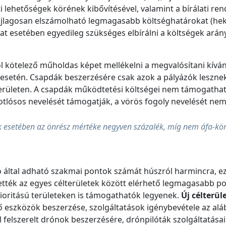
lehetőségek körének kibővítésével, valamint a bírálati rend
 fajlagosan elszámolható legmagasabb költséghatárokat (he
zat esetében egyedileg szükséges elbírálni a költségek ar
l kötelező műholdas képet mellékelni a megvalósítani kíván
 esetén. Csapdák beszerzésére csak azok a pályázók lesznek 
erületen. A csapdák működtetési költségei nem támogathat
otlósos nevelését támogatják, a vörös fogoly nevelését nem
k esetében az önrész mértéke negyven százalék, míg nem áfa-kö
ló által adható szakmai pontok számát húszról harmincra, e
ették az egyes célterületek között elérhető legmagasabb p
ioritású területeken is támogathatók legyenek.
Új célterül
 eszközök beszerzése, szolgáltatások igénybevétele az aláb
 felszerelt drónok beszerzésére, drónpilóták szolgáltatása