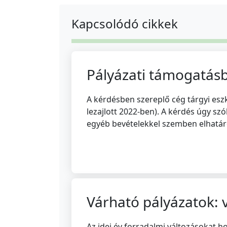
Kapcsolódó cikkek
Pályázati támogatás
A kérdésben szereplő cég tárgyi esz
lezajlott 2022-ben). A kérdés úgy sz
egyéb bevételekkel szemben elhatár
Várható pályázatok: 
Az idei év forradalmi változásokat h