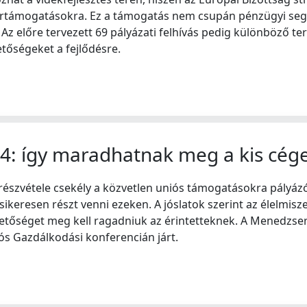
grártámogatásokra. Ez a támogatás nem csupán pénzügyi segí
 Az előre tervezett 69 pályázati felhívás pedig különböző ter
hetőségeket a fejlődésre.
4: így maradhatnak meg a kis cég
) részvétele csekély a közvetlen uniós támogatásokra pályáz
sikeresen részt venni ezeken. A jóslatok szerint az élelmis
etőséget meg kell ragadniuk az érintetteknek. A Menedzser
ós Gazdálkodási konferencián járt.