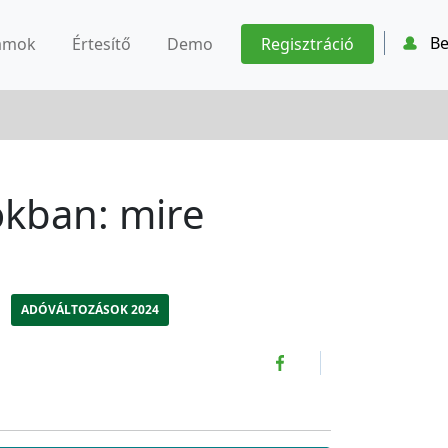
Be
ámok
Értesítő
Demo
Regisztráció
okban: mire
ADÓVÁLTOZÁSOK 2024