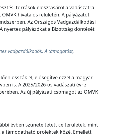
ztési források elosztásáról a vadászatra
 OMVK hivatalos felületén. A pályázatot
i rendszerben. Az Országos Vadgazdálkodási
A nyertes pályázókat a Bizottság döntését
ertes vadgazdálkodók. A támogatást,
lően osszák el, elősegítve ezzel a magyar
ben is. A 2025/2026-os vadászati évre
erében. Az új pályázati csomagot az OMVK
rábbi évben szüneteltetett célterületek, mint
tek a támogatható projektek közé. Emellett