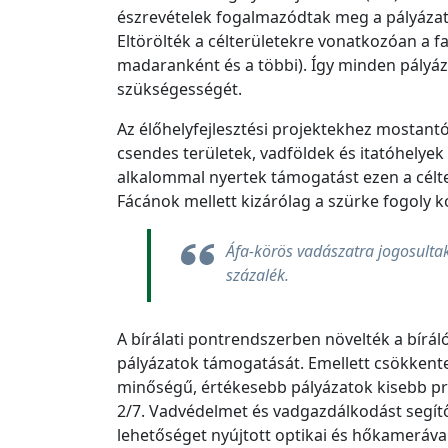
észrevételek fogalmazódtak meg a pályázati 
Eltörölték a célterületekre vonatkozóan a
madaranként és a többi). Így minden pályá
szükségességét.
Az élőhelyfejlesztési projektekhez mostantó
csendes területek, vadföldek és itatóhelyek
alkalommal nyertek támogatást ezen a célt
Fácánok mellett kizárólag a szürke fogoly k
Áfa-körös vadászatra jogosulta
százalék.
A bírálati pontrendszerben növelték a bírá
pályázatok támogatását. Emellett csökkent
minőségű, értékesebb pályázatok kisebb pr
2/7. Vadvédelmet és vadgazdálkodást segítő
lehetőséget nyújtott optikai és hőkamerával