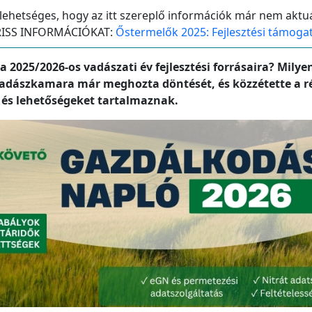
 lehetséges, hogy az itt szereplő információk már nem aktuá
 FRISS INFORMÁCIÓKAT:
Őstermelők 2025: Fejlesztési támogat
025/2026-os vadászati év fejlesztési forrásaira? Milye
Vadászkamara már meghozta döntését, és közzétette a ré
 és lehetőségeket tartalmaznak.