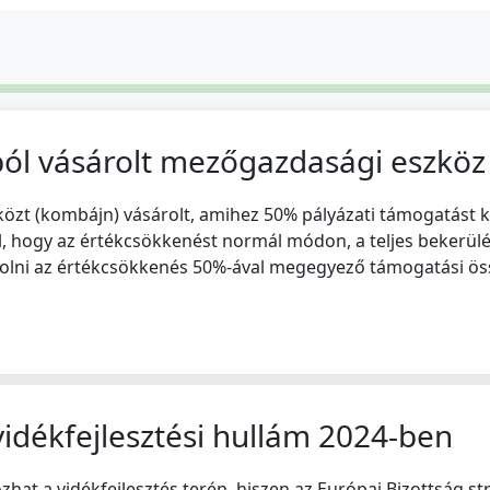
ból vásárolt mezőgazdasági eszköz
közt (kombájn) vásárolt, amihez 50% pályázati támogatást 
ól, hogy az értékcsökkenést normál módon, a teljes bekerülés
olni az értékcsökkenés 50%-ával megegyező támogatási ös
vidékfejlesztési hullám 2024-ben
ozhat a vidékfejlesztés terén, hiszen az Európai Bizottság s