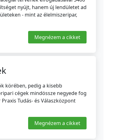
tséget nyújt, hanem új lendületet ad
ületeken - mint az élelmiszeripar,
Megnézem a cikket
ek
ók körében, pedig a kisebb
zeripari cégek mindössze negyede fog
 Praxis Tudás- és Válaszközpont
Megnézem a cikket