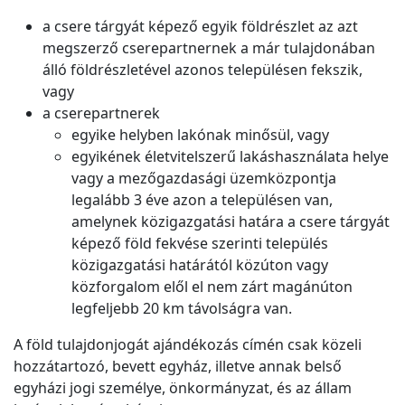
a csere tárgyát képező egyik földrészlet az azt
megszerző cserepartnernek a már tulajdonában
álló földrészletével azonos településen fekszik,
vagy
a cserepartnerek
egyike helyben lakónak minősül, vagy
egyikének életvitelszerű lakáshasználata helye
vagy a mezőgazdasági üzemközpontja
legalább 3 éve azon a településen van,
amelynek közigazgatási határa a csere tárgyát
képező föld fekvése szerinti település
közigazgatási határától közúton vagy
közforgalom elől el nem zárt magánúton
legfeljebb 20 km távolságra van.
A föld tulajdonjogát ajándékozás címén csak közeli
hozzátartozó, bevett egyház, illetve annak belső
egyházi jogi személye, önkormányzat, és az állam