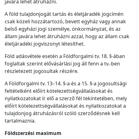
javára lehet átruházni.
A föld tulajdonjogát tartás és életjáradék jogcímén
csak közeli hozzátartozó, bevett egyház vagy annak
belső egyházi jogi személye, önkormányzat, és az
állam javára lehet átruházni azzal, hogy az állam csak
életjáradéki jogviszonyt létesíthet.
Föld adásvétele esetén a Földforgalmi tv. 18. §-ában
foglaltak szerint elővásárlási jog áll fenn a tv.-ben
részletezett jogosultak részére.
A Földforgalmi tv. 13–14. §-a és a 15. §-a jogosultsági
feltételként előírt kötelezettségvállalásokat és
nyilatkozatokat ír elő a szerző fél tekintetében, mely
előírt kötelezettségvállalásokat és nyilatkozatokat a
tulajdonjog átruházásról szóló szerződésnek kell
tartalmaznia.
Földszerzési maximum