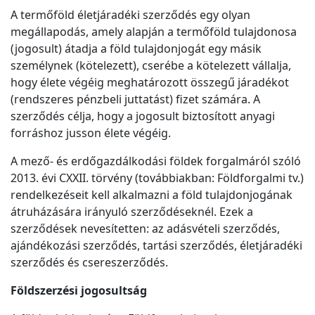
A termőföld életjáradéki szerződés egy olyan
megállapodás, amely alapján a termőföld tulajdonosa
(jogosult) átadja a föld tulajdonjogát egy másik
személynek (kötelezett), cserébe a kötelezett vállalja,
hogy élete végéig meghatározott összegű járadékot
(rendszeres pénzbeli juttatást) fizet számára. A
szerződés célja, hogy a jogosult biztosított anyagi
forráshoz jusson élete végéig.
A mező- és erdőgazdálkodási földek forgalmáról szóló
2013. évi CXXII. törvény (továbbiakban: Földforgalmi tv.)
rendelkezéseit kell alkalmazni a föld tulajdonjogának
átruházására irányuló szerződéseknél. Ezek a
szerződések nevesítetten: az adásvételi szerződés,
ajándékozási szerződés, tartási szerződés, életjáradéki
szerződés és csereszerződés.
Földszerzési jogosultság