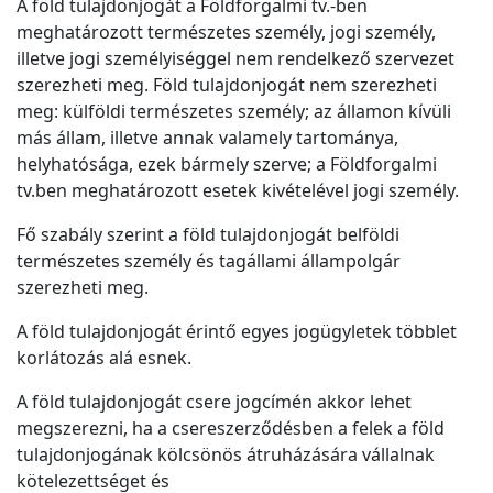
A föld tulajdonjogát a Földforgalmi tv.-ben
meghatározott természetes személy, jogi személy,
illetve jogi személyiséggel nem rendelkező szervezet
szerezheti meg. Föld tulajdonjogát nem szerezheti
meg: külföldi természetes személy; az államon kívüli
más állam, illetve annak valamely tartománya,
helyhatósága, ezek bármely szerve; a Földforgalmi
tv.ben meghatározott esetek kivételével jogi személy.
Fő szabály szerint a föld tulajdonjogát belföldi
természetes személy és tagállami állampolgár
szerezheti meg.
A föld tulajdonjogát érintő egyes jogügyletek többlet
korlátozás alá esnek.
A föld tulajdonjogát csere jogcímén akkor lehet
megszerezni, ha a csereszerződésben a felek a föld
tulajdonjogának kölcsönös átruházására vállalnak
kötelezettséget és