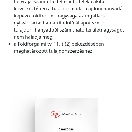
helyrajzi számú földet érintő telekalakítás
következtében a tulajdonosok tulajdoni hányadát
képező földterület nagysága az ingatlan-
nyilvántartásban a kiinduló állapot szerinti
tulajdoni hányadból számítható területnagyságot
nem haladja meg;
a Földforgalmi tv. 11. § (2) bekezdésében
meghatározott tulajdonszerzéshez.