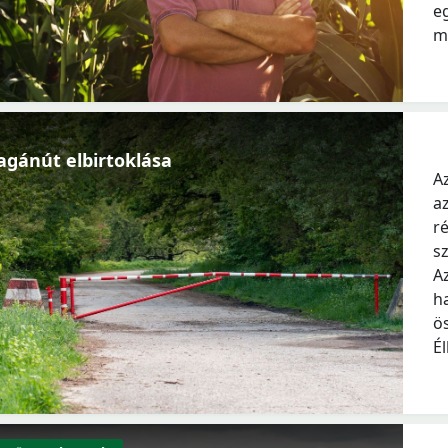
e
m
gánút elbirtoklása
A
a
r
s
A
h
ö
É