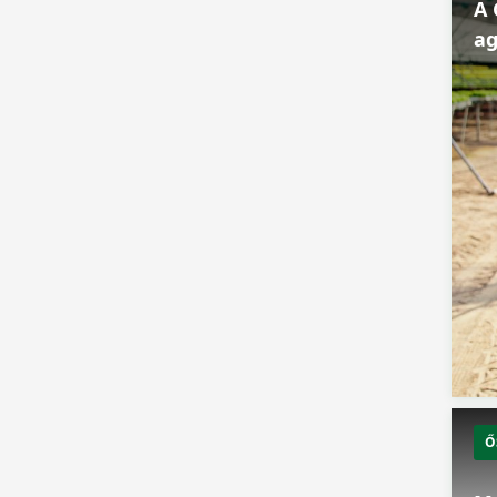
A 
ag
Ő