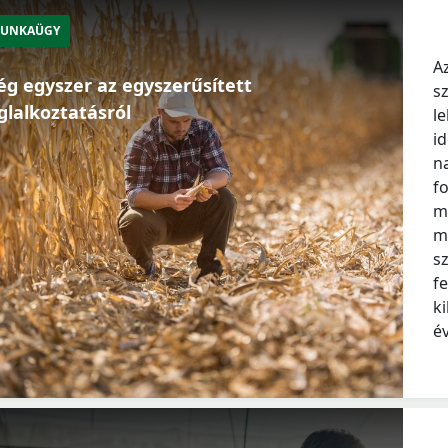
UNKAÜGY
A
g egyszer az egyszerűsített
s
glalkoztatásról
l
i
n
f
m
m
s
f
k
é