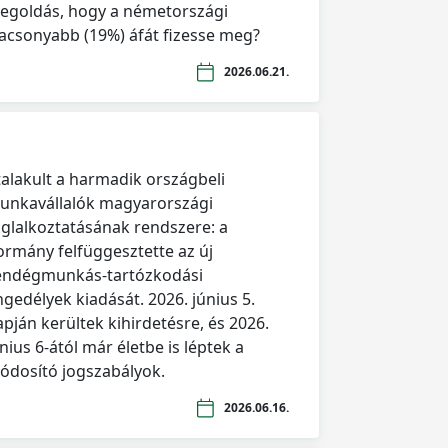
egoldás, hogy a németországi
lacsonyabb (19%) áfát fizesse meg?
2026.06.21.
talakult a harmadik országbeli
unkavállalók magyarországi
oglalkoztatásának rendszere: a
ormány felfüggesztette az új
endégmunkás-tartózkodási
ngedélyek kiadását. 2026. június 5.
apján kerültek kihirdetésre, és 2026.
nius 6-ától már életbe is léptek a
ódosító jogszabályok.
2026.06.16.