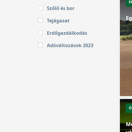
E
Szőlő és bor
Eg
Tejágazat
Erdőgazdálkodás
Adóváltozások 2023
Ő
Me
vá