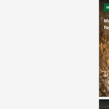
M
Mé
fo