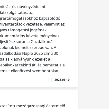
 nitrát- és növényvédelmi
datszolgáltatás, az
grártámogatásokhoz kapcsolódó
yilvántartások vezetése, valamint az
gyes támogatási jogcímek
okumentációs követelményeinek
eljesítése során a Gazdálkodási
aplónak kiemelt szerepe van. A
azdálkodási Napló 2026 című 30
ldalas kiadványunk ezeket a
abályokat tekinti át, és bemutatja a
iemelt ellenőrzési szempontokat.
2026.06.10.
iztosított mezőgazdasági őstermelő