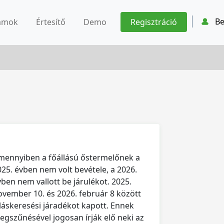
Be
ámok
Értesítő
Demo
Regisztráció
mennyiben a főállású őstermelőnek a
025. évben nem volt bevétele, a 2026.
vben nem vallott be járulékot. 2025.
ovember 10. és 2026. február 8 között
lláskeresési járadékot kapott. Ennek
egszűnésével jogosan írják elő neki az