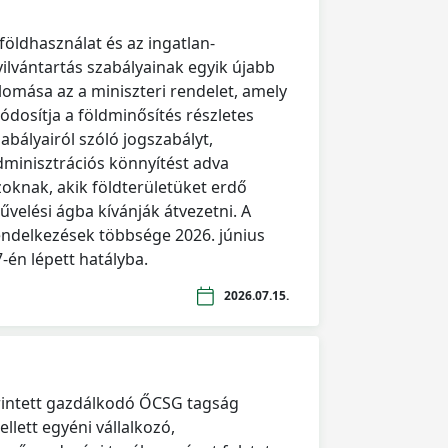
 földhasználat és az ingatlan-
yilvántartás szabályainak egyik újabb
llomása az a miniszteri rendelet, amely
ódosítja a földminősítés részletes
abályairól szóló jogszabályt,
dminisztrációs könnyítést adva
zoknak, akik földterületüket erdő
űvelési ágba kívánják átvezetni. A
endelkezések többsége 2026. június
-én lépett hatályba.
2026.07.15.
rintett gazdálkodó ŐCSG tagság
llett egyéni vállalkozó,