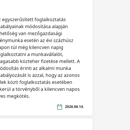
z egyszerűsített foglalkoztatás
zabályainak módosítása alapján
ehetőség van mezőgazdasági
dénymunka esetén az évi százhúsz
apon túl még kilencven napig
oglalkoztatni a munkavállalót,
agasabb közteher fizetése mellett. A
ódosítás érinti az alkalmi munka
zabályozását is azzal, hogy az azonos
elek közti foglalkoztatás esetében
ikerül a törvényből a kilencven napos
ves megkötés.
2026.06.14.