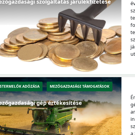
zőgazdasági szolgáltatás járulékfizetése
é
sz
t
fo
t
s
já
u
STERMELŐK ADÓZÁSA
MEZŐGAZDASÁGI TÁMOGATÁSOK
É
zőgazdasági gép értékesítése
g
a
i
s
a 