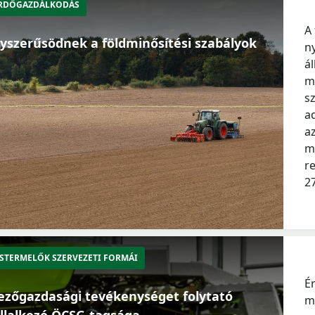
RDŐGAZDÁLKODÁS
A
yszerűsödnek a földminősítési szabályok
n
á
m
sz
a
a
m
r
27
STERMELŐK SZERVEZETI FORMÁI
É
zőgazdasági tevékenységet folytató
me
llalkozó ÖCSG-tagsága