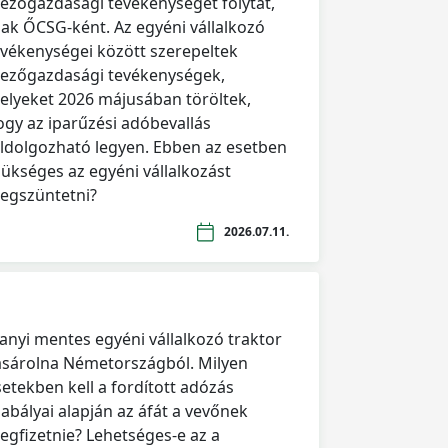
ezőgazdasági tevékenységet folytat,
sak ŐCSG-ként. Az egyéni vállalkozó
evékenységei között szerepeltek
ezőgazdasági tevékenységek,
elyeket 2026 májusában töröltek,
ogy az iparűzési adóbevallás
eldolgozható legyen. Ebben az esetben
zükséges az egyéni vállalkozást
egszüntetni?
2026.07.11.
lanyi mentes egyéni vállalkozó traktor
ásárolna Németországból. Milyen
setekben kell a fordított adózás
zabályai alapján az áfát a vevőnek
egfizetnie? Lehetséges-e az a