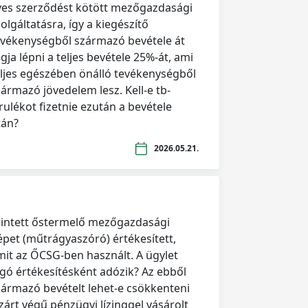
ves szerződést kötött mezőgazdasági
olgáltatásra, így a kiegészítő
evékenységből származó bevétele át
gja lépni a teljes bevétele 25%-át, ami
eljes egészében önálló tevékenységből
zármazó jövedelem lesz. Kell-e tb-
rulékot fizetnie ezután a bevétele
tán?
2026.05.21.
rintett őstermelő mezőgazdasági
épet (műtrágyaszóró) értékesített,
mit az ŐCSG-ben használt. A ügylet
ngó értékesítésként adózik? Az ebből
zármazó bevételt lehet-e csökkenteni
zárt végű pénzügyi lízinggel vásárolt