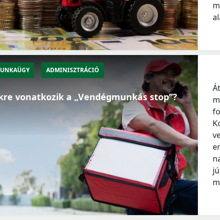
m
a
UNKAÜGY
ADMINISZTRÁCIÓ
Á
kre vonatkozik a „Vendégmunkás stop”?
m
f
K
v
e
n
jú
m