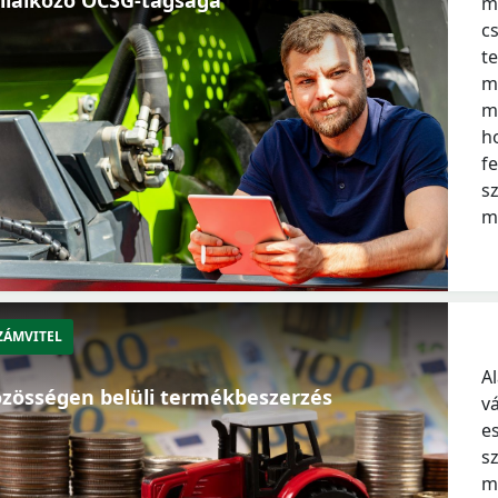
m
c
t
m
m
h
f
s
m
ZÁMVITEL
A
zösségen belüli termékbeszerzés
v
e
s
m