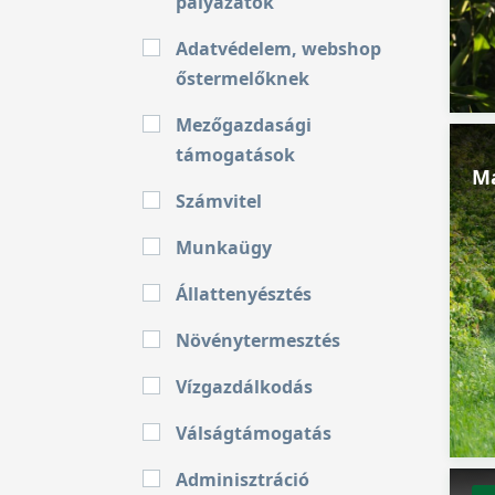
pályázatok
Adatvédelem, webshop
őstermelőknek
Mezőgazdasági
támogatások
Ma
Számvitel
Munkaügy
Állattenyésztés
Növénytermesztés
Vízgazdálkodás
Válságtámogatás
Adminisztráció