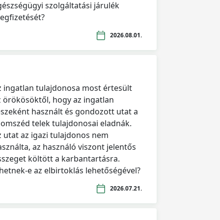
gészségügyi szolgáltatási járulék
egfizetését?
2026.08.01.
z ingatlan tulajdonosa most értesült
z örökösöktől, hogy az ingatlan
észeként használt és gondozott utat a
zomszéd telek tulajdonosai eladnák.
z utat az igazi tulajdonos nem
asználta, az használó viszont jelentős
sszeget költött a karbantartásra.
lhetnek-e az elbirtoklás lehetőségével?
2026.07.21.