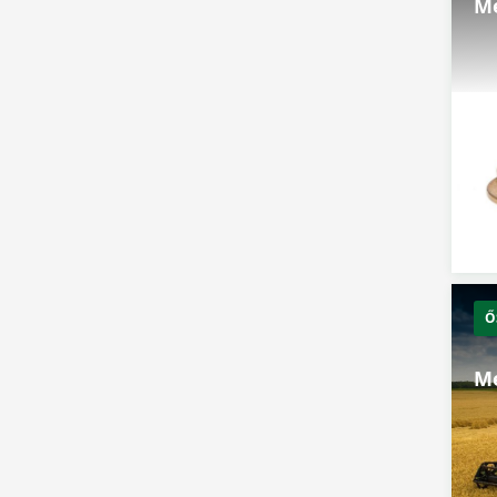
Me
Ő
Me