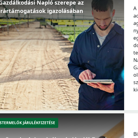
Gazdálkodási Napló szerepe az
A
rártámogatások igazolásában
a
a
n
e
d
t
N
G
o
sz
k
STERMELŐK JÁRULÉKFIZETÉSE
B