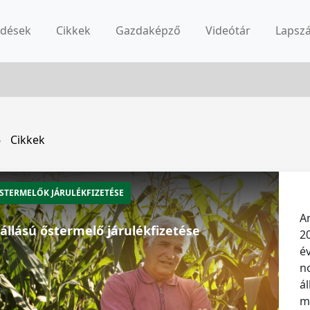
rdések
Cikkek
Gazdaképző
Videótár
Lapsz
Cikkek
STERMELŐK JÁRULÉKFIZETÉSE
A
állású őstermelő járulékfizetése
2
é
n
á
m