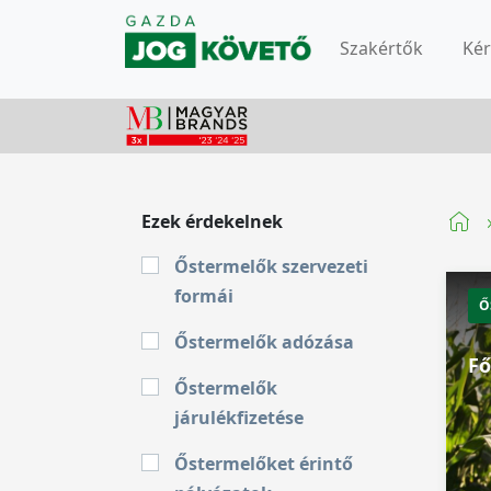
Szakértők
Ké
Ezek érdekelnek
Őstermelők szervezeti
formái
Ő
Őstermelők adózása
Fő
Őstermelők
járulékfizetése
Őstermelőket érintő