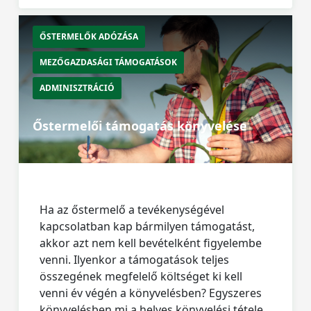
ŐSTERMELŐK ADÓZÁSA
MEZŐGAZDASÁGI TÁMOGATÁSOK
ADMINISZTRÁCIÓ
Őstermelői támogatás könyvelése
Ha az őstermelő a tevékenységével
kapcsolatban kap bármilyen támogatást,
akkor azt nem kell bevételként figyelembe
venni. Ilyenkor a támogatások teljes
összegének megfelelő költséget ki kell
venni év végén a könyvelésben? Egyszeres
könyvelésben mi a helyes könyvelési tétele