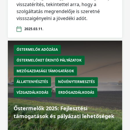
visszatérítés, tekintettel arra, hogy a
szolgáltatás megrendelője is szeretné
vissszaigényelni a jövedéki adót.
2025.03.11.
ŐSTERMELŐK ADÓZÁSA
ŐSTERMELŐKET ÉRINTŐ PÁLYÁZATOK
MEZŐGAZDASÁGI TÁMOGATÁSOK
ÁLLATTENYÉSZTÉS
NÖVÉNYTERMESZTÉS
VÍZGAZDÁLKODÁS
ERDŐGAZDÁLKODÁS
Őstermelők 2025: Fejlesztési
támogatások és pályázati lehetőségek