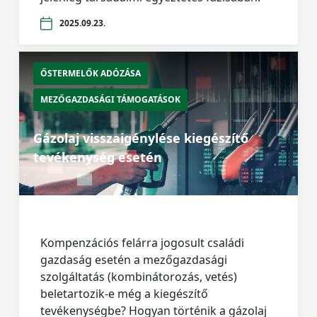
2025.09.23.
ŐSTERMELŐK ADÓZÁSA
MEZŐGAZDASÁGI TÁMOGATÁSOK
Gázolaj visszaigénylése kiegészítő
tevékenység esetén
Kompenzációs felárra jogosult családi
gazdaság esetén a mezőgazdasági
szolgáltatás (kombinátorozás, vetés)
beletartozik-e még a kiegészítő
tevékenységbe? Hogyan történik a gázolaj