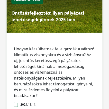
Öntözésfejlesztés: ilyen pályázati
lehetőségek jönnek 2025-ben
Hogyan készülhetnek fel a gazdák a változó
klimatikus viszonyokra és a vízhiányra? Az
új, jelentős keretösszegű pályázatok
lehetőséget kínálnak a mezőgazdasági
öntözés és vízfelhasználás
hatékonyságának fejlesztésére. Milyen
beruházásokra lehet támogatást igényelni,
és mire érdemes figyelni a pályázat
beadásakor?
2024.11.11.