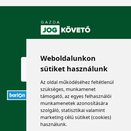
KÖVESSEN MINKET!
Weboldalunkon
sütiket használunk
Az oldal működéséhez feltétlenül
szükséges, munkamenet
támogató, az egyes felhasználói
munkamenetek azonosítására
ELÉRHETŐSÉGEK
szolgáló, statisztikai valamint
marketing célú sütiket (cookies)
használunk.
+36 1 880 7600