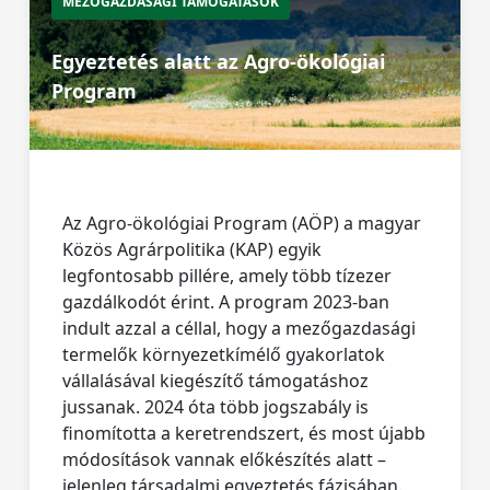
MEZŐGAZDASÁGI TÁMOGATÁSOK
Egyeztetés alatt az Agro-ökológiai
Program
Az Agro-ökológiai Program (AÖP) a magyar
Közös Agrárpolitika (KAP) egyik
legfontosabb pillére, amely több tízezer
gazdálkodót érint. A program 2023-ban
indult azzal a céllal, hogy a mezőgazdasági
termelők környezetkímélő gyakorlatok
vállalásával kiegészítő támogatáshoz
jussanak. 2024 óta több jogszabály is
finomította a keretrendszert, és most újabb
módosítások vannak előkészítés alatt –
jelenleg társadalmi egyeztetés fázisában.