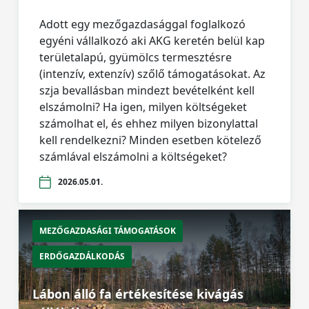
Adott egy mezőgazdasággal foglalkozó
egyéni vállalkozó aki AKG keretén belül kap
területalapú, gyümölcs termesztésre
(intenzív, extenzív) szőlő támogatásokat. Az
szja bevallásban mindezt bevételként kell
elszámolni? Ha igen, milyen költségeket
számolhat el, és ehhez milyen bizonylattal
kell rendelkezni? Minden esetben kötelező
számlával elszámolni a költségeket?
2026.05.01.
MEZŐGAZDASÁGI TÁMOGATÁSOK
ERDŐGAZDÁLKODÁS
Lábon álló fa értékesítése kivágás