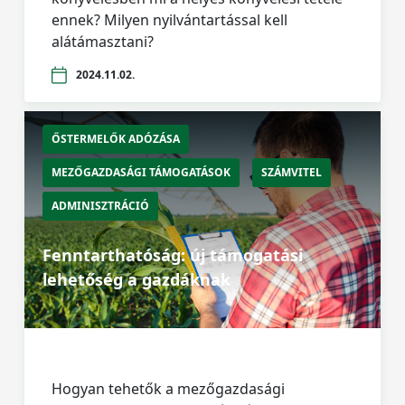
ennek? Milyen nyilvántartással kell
alátámasztani?
2024.11.02.
ŐSTERMELŐK ADÓZÁSA
MEZŐGAZDASÁGI TÁMOGATÁSOK
SZÁMVITEL
ADMINISZTRÁCIÓ
Fenntarthatóság: új támogatási
lehetőség a gazdáknak
Hogyan tehetők a mezőgazdasági