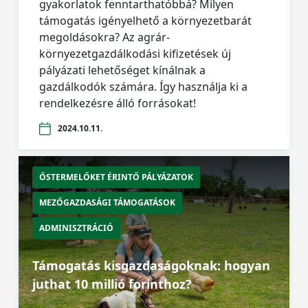
gyakorlatok fenntarthatóbbá? Milyen
támogatás igényelhető a környezetbarát
megoldásokra? Az agrár-
környezetgazdálkodási kifizetések új
pályázati lehetőséget kínálnak a
gazdálkodók számára. Így használja ki a
rendelkezésre álló forrásokat!
2024.10.11.
ŐSTERMELŐKET ÉRINTŐ PÁLYÁZATOK
MEZŐGAZDASÁGI TÁMOGATÁSOK
ADMINISZTRÁCIÓ
Támogatás kisgazdaságoknak: hogyan
juthat 10 millió forinthoz?