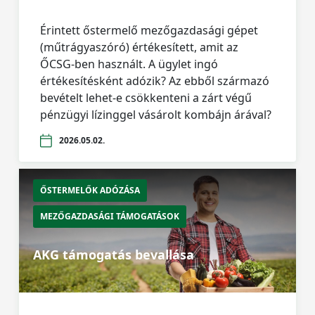
Érintett őstermelő mezőgazdasági gépet
(műtrágyaszóró) értékesített, amit az
ŐCSG-ben használt. A ügylet ingó
értékesítésként adózik? Az ebből származó
bevételt lehet-e csökkenteni a zárt végű
pénzügyi lízinggel vásárolt kombájn árával?
2026.05.02.
ŐSTERMELŐK ADÓZÁSA
MEZŐGAZDASÁGI TÁMOGATÁSOK
AKG támogatás bevallása