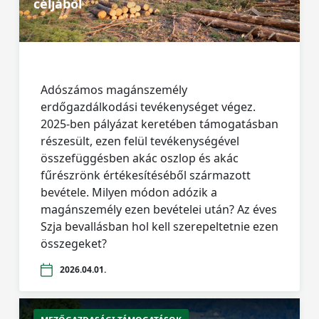
céljából
Adószámos magánszemély
erdőgazdálkodási tevékenységet végez.
2025-ben pályázat keretében támogatásban
részesült, ezen felül tevékenységével
összefüggésben akác oszlop és akác
fűrészrönk értékesítéséből származott
bevétele. Milyen módon adózik a
magánszemély ezen bevételei után? Az éves
Szja bevallásban hol kell szerepeltetnie ezen
összegeket?
2026.04.01.