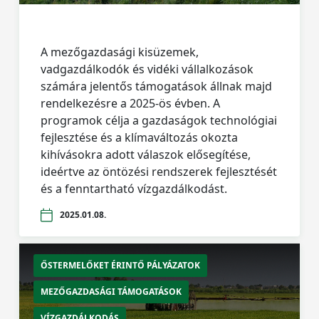
A mezőgazdasági kisüzemek,
vadgazdálkodók és vidéki vállalkozások
számára jelentős támogatások állnak majd
rendelkezésre a 2025-ös évben. A
programok célja a gazdaságok technológiai
fejlesztése és a klímaváltozás okozta
kihívásokra adott válaszok elősegítése,
ideértve az öntözési rendszerek fejlesztését
és a fenntartható vízgazdálkodást.
2025.01.08.
ŐSTERMELŐKET ÉRINTŐ PÁLYÁZATOK
MEZŐGAZDASÁGI TÁMOGATÁSOK
VÍZGAZDÁLKODÁS