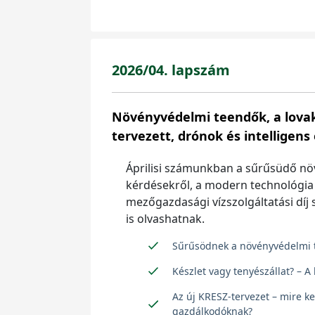
2026/04. lapszám
Növényvédelmi teendők, a lovak 
tervezett, drónok és intelligens
Áprilisi számunkban a sűrűsüdő nö
kérdésekről, a modern technológia ú
mezőgazdasági vízszolgáltatási díj 
is olvashatnak.
Sűrűsödnek a növényvédelmi 
Készlet vagy tenyészállat? – A
Az új KRESZ-tervezet – mire ke
gazdálkodóknak?