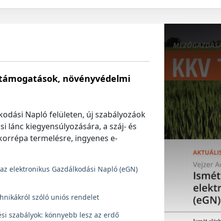
s támogatások, növényvédelmi
kodási Napló felületen, új szabályozáok
si lánc kiegyensúlyozására, a száj- és
korrépa termelésre, ingyenes e-
 az elektronikus Gazdálkodási Napló (eGN)
hnikákról szóló uniós rendelet
si szabályok: könnyebb lesz az erdő