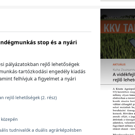
vendégmunkás stop és a nyári
tési pályázatokban rejlő lehetőségek
munkás-tartózkodási engedély kiadás
amint felhívjuk a figyelmet a nyári
n rejlő lehetőségek (2. rész)
 közepén
tuális tudnivalók a duális agrárképzésben