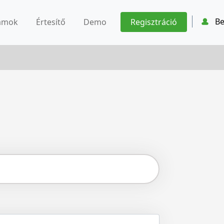
Be
ámok
Értesítő
Demo
Regisztráció