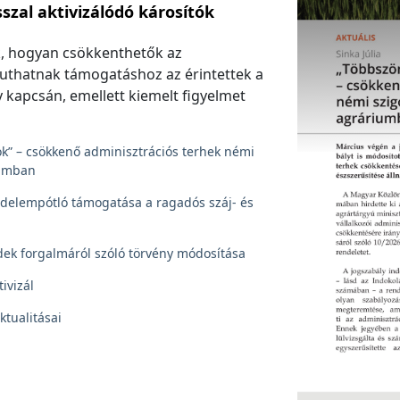
szal aktivizálódó károsítók
, hogyan csökkenthetők az
juthatnak támogatáshoz az érintettek a
 kapcsán, emellett kiemelt figyelmet
ok” – csökkenő adminisztrációs terhek némi
iumban
edelempótló támogatása a ragadós száj- és
dek forgalmáról szóló törvény módosítása
ivizál
ktualitásai