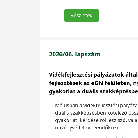
Részletek
2026/06. lapszám
Vidékfejlesztési pályázatok álta
fejlesztések az eGN felületen, 
gyakorlat a duális szakképzésb
Májusban a vidékfejlesztési pályázat
duális szakképzésben kötelező öss
gyakorlati kérdéseiről lesz szó, vala
növényvédelmi teendőkre is.