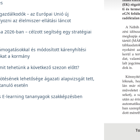
és
gazdálkodók – az Európai Unió új
yozni az élelmiszer-ellátási láncot
 2026-ban – célzott segítség egy stratégiai
ámogatásokkal és módosított kárenyhítési
tókat a kormány
it tehetünk a következő szezon előtt?
tésének lehetősége ágazati alapvizsgát tett,
tanuló esetén
s E-learning tananyagok szakképzésben