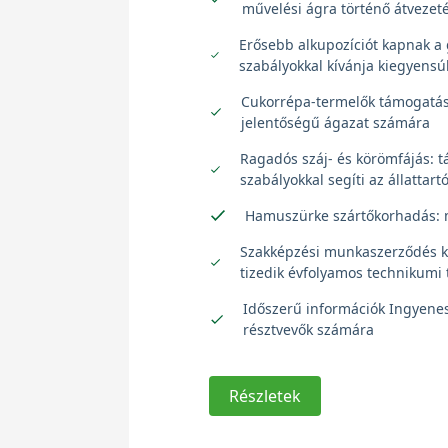
művelési ágra történő átvezet
Erősebb alkupozíciót kapnak a 
szabályokkal kívánja kiegyensúl
Cukorrépa-termelők támogatása
jelentőségű ágazat számára
Ragadós száj- és körömfájás: t
szabályokkal segíti az állattar
Hamuszürke szártőkorhadás: m
Szakképzési munkaszerződés kö
tizedik évfolyamos technikumi 
Időszerű információk Ingyene
résztvevők számára
Részletek