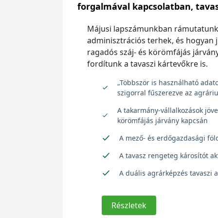
forgalmával kapcsolatban, tavas
Májusi lapszámunkban rámutatunk
adminisztrációs terhek, és hogyan 
ragadós száj- és körömfájás járvány
fordítunk a tavaszi kártevőkre is.
„Többször is használható adat
szigorral fűszerezve az agrár
A takarmány-vállalkozások jöv
körömfájás járvány kapcsán
A mező- és erdőgazdasági föl
A tavasz rengeteg károsítót akt
A duális agrárképzés tavaszi a
Részletek