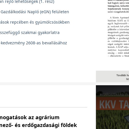
n rejlő lehetőségek (1. rész)
s Gazdálkodási Napló (eGN) felületen
ívások repcében és gyümölcsösökben
összefüggő szakmai gyakorlatra
o-kedvezmény 2608-as bevallásához
ámogatások az agrárium
mező- és erdőgazdasági földek