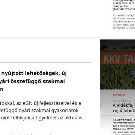
l nyújtott lehetőségek, új
nyári összefüggő szakmai
en
okkal, az eGN új fejlesztéseivel és a
zefüggő nyári szakmai gyakorlatok
mint felhívjuk a figyelmet az aktuális