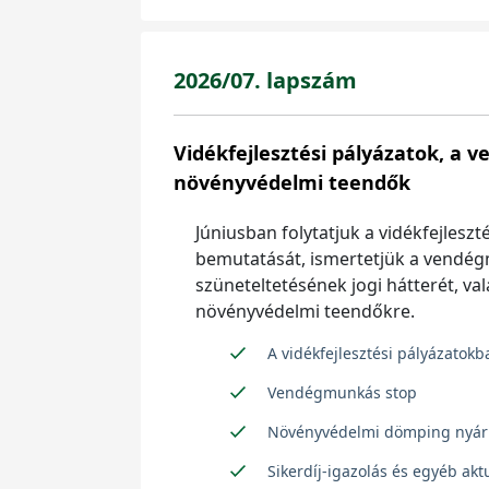
2026/07. lapszám
Vidékfejlesztési pályázatok, a 
növényvédelmi teendők
Júniusban folytatjuk a vidékfejlesz
bemutatását, ismertetjük a vendég
szüneteltetésének jogi hátterét, val
növényvédelmi teendőkre.
A vidékfejlesztési pályázatokba
Vendégmunkás stop
Növényvédelmi dömping nyár
Sikerdíj-igazolás és egyéb ak