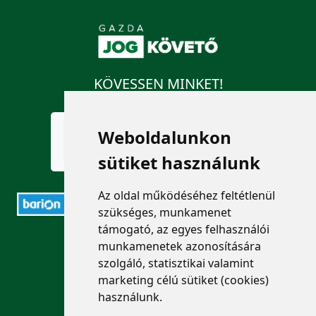
KÖVESSEN MINKET!
Weboldalunkon
sütiket használunk
Az oldal működéséhez feltétlenül
szükséges, munkamenet
támogató, az egyes felhasználói
ELÉRHETŐSÉGEK
munkamenetek azonosítására
szolgáló, statisztikai valamint
+36 1 880 7600
marketing célú sütiket (cookies)
használunk.
info@mprx.hu