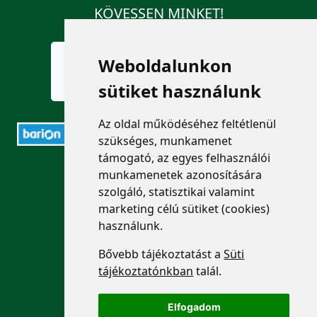
KÖVESSEN MINKET!
Weboldalunkon
sütiket használunk
Az oldal működéséhez feltétlenül
szükséges, munkamenet
támogató, az egyes felhasználói
ELÉRHETŐSÉGEK
munkamenetek azonosítására
szolgáló, statisztikai valamint
+36 1 880 7600
marketing célú sütiket (cookies)
használunk.
info@mprx.hu
Bővebb tájékoztatást a
Süti
tájékoztatónkban
talál.
Elfogadom