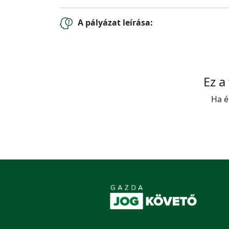
A pályázat leírása:
Ez a
Ha é