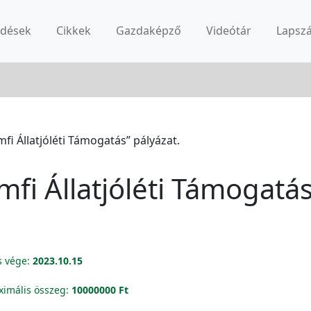
rdések
Cikkek
Gazdaképző
Videótár
Lapsz
i Állatjóléti Támogatás” pályázat.
fi Állatjóléti Támogatás
s vége:
2023.10.15
imális összeg:
10000000 Ft