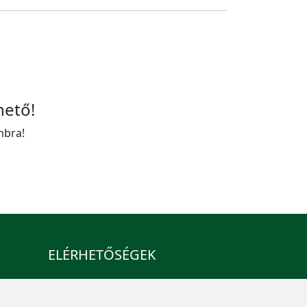
hető!
mbra!
ELÉRHETŐSÉGEK
+36 1 880 7600