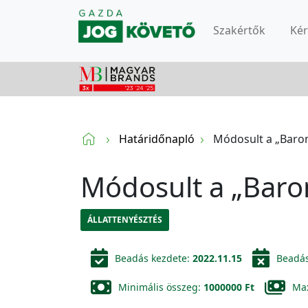
Szakértők
Ké
Határidőnapló
Módosult a „Baromf
Módosult a „Barom
ÁLLATTENYÉSZTÉS
Beadás kezdete:
2022.11.15
Beadá
Minimális összeg:
1000000 Ft
Max