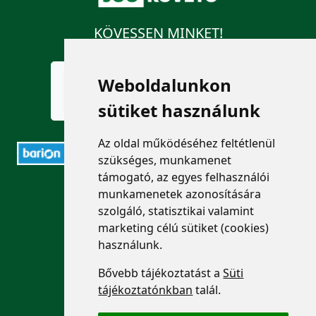
KÖVESSEN MINKET!
Weboldalunkon
sütiket használunk
Az oldal működéséhez feltétlenül
szükséges, munkamenet
támogató, az egyes felhasználói
ELÉRHETŐSÉGEK
munkamenetek azonosítására
szolgáló, statisztikai valamint
+36 1 880 7600
marketing célú sütiket (cookies)
használunk.
info@mprx.hu
Bővebb tájékoztatást a
Süti
tájékoztatónkban
talál.