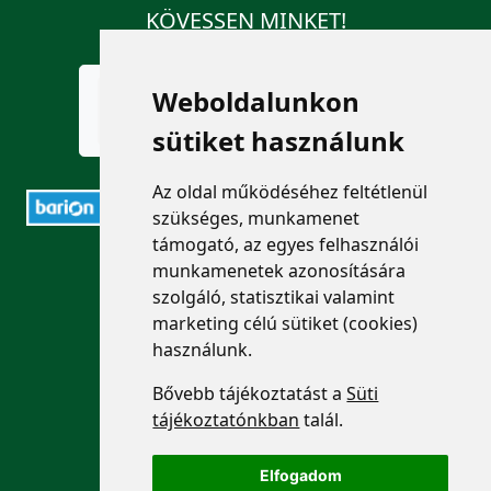
KÖVESSEN MINKET!
Weboldalunkon
sütiket használunk
Az oldal működéséhez feltétlenül
szükséges, munkamenet
támogató, az egyes felhasználói
ELÉRHETŐSÉGEK
munkamenetek azonosítására
szolgáló, statisztikai valamint
+36 1 880 7600
marketing célú sütiket (cookies)
használunk.
info@mprx.hu
Bővebb tájékoztatást a
Süti
tájékoztatónkban
talál.
Elfogadom