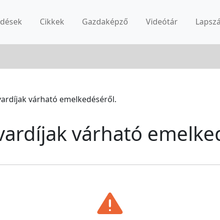
rdések
Cikkek
Gazdaképző
Videótár
Lapsz
vardíjak várható emelkedéséről.
vardíjak várható emelke