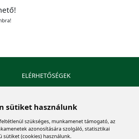
hető!
mbra!
ELÉRHETŐSÉGEK
+36 1 880 7600
info@mprx.hu
 sütiket használunk
feltétlenül szükséges, munkamenet támogató, az
kamenetek azonosítására szolgáló, statisztikai
ú sütiket (cookies) használunk.