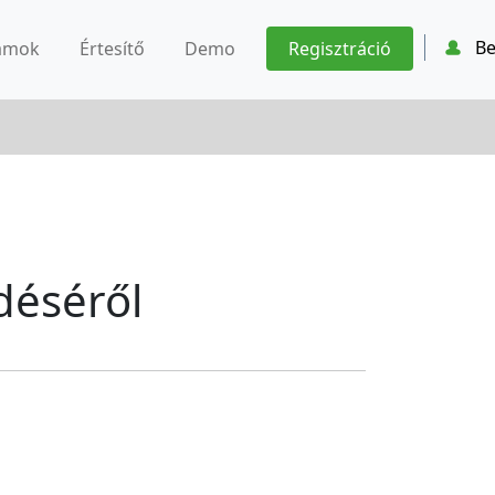
Be
ámok
Értesítő
Demo
Regisztráció
déséről