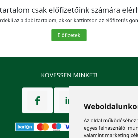
 tartalom csak előfizetőink számára elér
rdekli az alábbi tartalom, akkor kattintson az előfizetés go
Előfizetek
KÖVESSEN MINKET!
Weboldalunkon
Az oldal működéséhez 
egyes felhasználói mun
valamint marketing cél