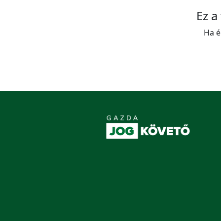
Ez a
Ha é