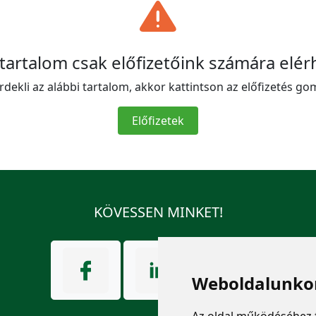
 tartalom csak előfizetőink számára elér
rdekli az alábbi tartalom, akkor kattintson az előfizetés go
Előfizetek
KÖVESSEN MINKET!
Weboldalunkon