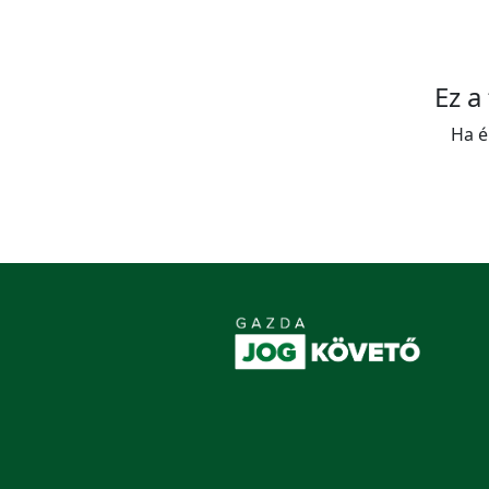
Ez a
Ha é