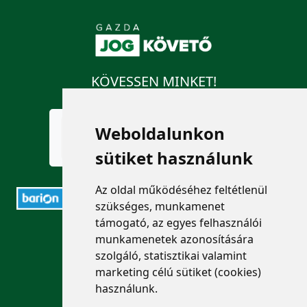
KÖVESSEN MINKET!
Weboldalunkon
sütiket használunk
Az oldal működéséhez feltétlenül
szükséges, munkamenet
támogató, az egyes felhasználói
ELÉRHETŐSÉGEK
munkamenetek azonosítására
szolgáló, statisztikai valamint
+36 1 880 7600
marketing célú sütiket (cookies)
használunk.
info@mprx.hu