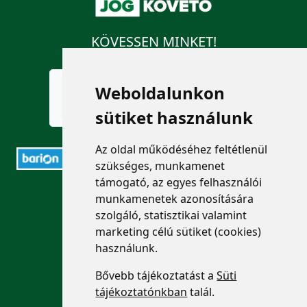
KÖVESSEN MINKET!
Weboldalunkon
sütiket használunk
Az oldal működéséhez feltétlenül
szükséges, munkamenet
támogató, az egyes felhasználói
ELÉRHETŐSÉGEK
munkamenetek azonosítására
szolgáló, statisztikai valamint
+36 1 880 7600
marketing célú sütiket (cookies)
használunk.
info@mprx.hu
Bővebb tájékoztatást a
Süti
tájékoztatónkban
talál.