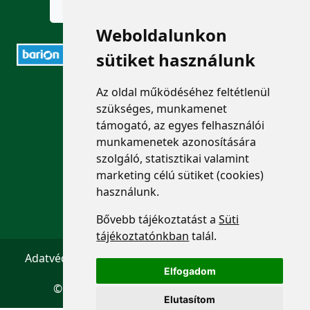
Weboldalunkon
sütiket használunk
ELÉRHETŐSÉGEK
Az oldal működéséhez feltétlenül
szükséges, munkamenet
+36 1 880 7600
támogató, az egyes felhasználói
munkamenetek azonosítására
info@mprx.hu
szolgáló, statisztikai valamint
marketing célú sütiket (cookies)
használunk.
Bővebb tájékoztatást a
Süti
tájékoztatónkban
talál.
Adatvédelem
ÁSZF
Impresszum
Kapcsolat
Elfogadom
© 2026 Copyright:
Menedzserpraxis.hu
Elutasítom