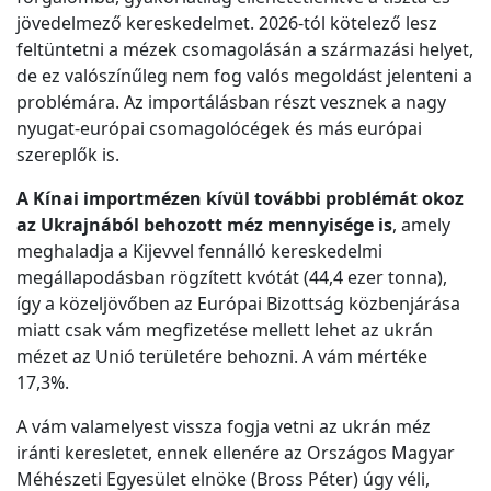
jövedelmező kereskedelmet. 2026-tól kötelező lesz
feltüntetni a mézek csomagolásán a származási helyet,
de ez valószínűleg nem fog valós megoldást jelenteni a
problémára. Az importálásban részt vesznek a nagy
nyugat-európai csomagolócégek és más európai
szereplők is.
A Kínai importmézen kívül további problémát okoz
az Ukrajnából behozott méz mennyisége is
, amely
meghaladja a Kijevvel fennálló kereskedelmi
megállapodásban rögzített kvótát (44,4 ezer tonna),
így a közeljövőben az Európai Bizottság közbenjárása
miatt csak vám megfizetése mellett lehet az ukrán
mézet az Unió területére behozni. A vám mértéke
17,3%.
A vám valamelyest vissza fogja vetni az ukrán méz
iránti keresletet, ennek ellenére az Országos Magyar
Méhészeti Egyesület elnöke (Bross Péter) úgy véli,