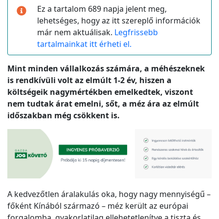
Ez a tartalom 689 napja jelent meg,
lehetséges, hogy az itt szereplő információk
már nem aktuálisak.
Legfrissebb
tartalmainkat itt érheti el.
Mint minden vállalkozás számára, a méhészeknek
is rendkívüli volt az elmúlt 1-2 év, hiszen a
költségeik nagymértékben emelkedtek, viszont
nem tudtak árat emelni, sőt, a méz ára az elmúlt
időszakban még csökkent is.
A kedvezőtlen áralakulás oka, hogy nagy mennyiségű –
főként Kínából származó – méz került az európai
forgalomba, gyakorlatilag ellehetetlenítve a tiszta és