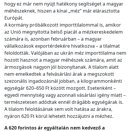
hogy ez már nem nyújt hatékony segítséget a magyar
méhészeknek, hiszen a kínai „méz” már elárasztotta
Európát.
A kormány próbálkozott importtilalommal is, amikor
az Unió megnyitotta belső piacát a mézkereskedelem
számára is, azonban februárban – a magyar
vállalkozások exportérdekére hivatkozva – a tilalmat
feloldották. Valójában az ukrán méz importtilalma nem
hozott hasznot a magyar méhészek számára, amit az
ármozgások nagyon jól bizonyítanak. A tilalom alatt
nem emelkedtek a felvásárlási árak a megszokott
szezonális ingadozásnál jobban, a kilogrammonkénti
egységár 620–650 Ft között mozgott. Esetenként –
egyedi mennyiség vagy azonnali vásárlási igény miatt –
természetesen adódtak ennél drágább egységárak is.
A tilalom feloldásának sem volt hatása az árakra,
nyáron 620 Ft körül lehetett hozzájutni a mézhez.
A 620 forintos ár egyáltalán nem kedvező a