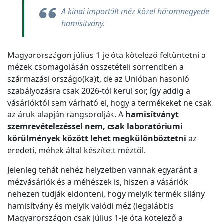
A kínai importált méz közel háromnegyede
hamisítvány.
Magyarországon július 1-je óta kötelező feltüntetni a
mézek csomagolásán összetételi sorrendben a
származási országo(ka)t, de az Unióban hasonló
szabályozásra csak 2026-tól kerül sor, így addig a
vásárlóktól sem várható el, hogy a termékeket ne csak
az áruk alapján rangsorolják. A
hamisítványt
szemrevételezéssel nem, csak laboratóriumi
körülmények között lehet megkülönböztetni
az
eredeti, méhek által készített méztől.
Jelenleg tehát nehéz helyzetben vannak egyaránt a
mézvásárlók és a méhészek is, hiszen a vásárlók
nehezen tudják eldönteni, hogy melyik termék silány
hamisítvány és melyik valódi méz (legalábbis
Magyarországon csak július 1-je óta kötelező a