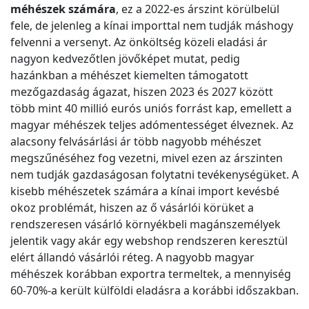
méhészek számára
, ez a 2022-es árszint körülbelül
fele, de jelenleg a kínai importtal nem tudják máshogy
felvenni a versenyt. Az önköltség közeli eladási ár
nagyon kedvezőtlen jövőképet mutat, pedig
hazánkban a méhészet kiemelten támogatott
mezőgazdaság ágazat, hiszen 2023 és 2027 között
több mint 40 millió eurós uniós forrást kap, emellett a
magyar méhészek teljes adómentességet élveznek. Az
alacsony felvásárlási ár több nagyobb méhészet
megszűnéséhez fog vezetni, mivel ezen az árszinten
nem tudják gazdaságosan folytatni tevékenységüket. A
kisebb méhészetek számára a kínai import kevésbé
okoz problémát, hiszen az ő vásárlói körüket a
rendszeresen vásárló környékbeli magánszemélyek
jelentik vagy akár egy webshop rendszeren keresztül
elért állandó vásárlói réteg. A nagyobb magyar
méhészek korábban exportra termeltek, a mennyiség
60-70%-a került külföldi eladásra a korábbi időszakban.