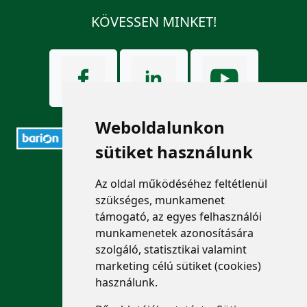
KÖVESSEN MINKET!
Weboldalunkon
sütiket használunk
ELÉRHETŐSÉGEK
Az oldal működéséhez feltétlenül
szükséges, munkamenet
+36 1 880 7600
támogató, az egyes felhasználói
munkamenetek azonosítására
info@mprx.hu
szolgáló, statisztikai valamint
marketing célú sütiket (cookies)
használunk.