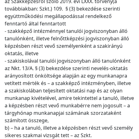
az Szakképzésről szóló 2019. évi LXXX. törvény(a
továbbiakban: Szkt.) 109. § (3) bekezdése szerinti
együttműködési megállapodással rendelkező
fenntartó által fenntartott
- szakképző intézménnyel tanulói jogviszonyban álló
tanulónként, illetve felnőttképzési jogviszonyban álló
képzésben részt vevő személyenként a szakirányú
oktatás, illetve
- szakiskolával tanulói jogviszonyban álló tanulónként
az Nkt. 13/A. § (3) bekezdése szerinti nevelés-oktatás
arányosított önköltsége alapján az egy munkanapra
vetített mérték és – a szakképző intézményben, illetve
a szakiskolában teljesített oktatási nap és az olyan
munkanap kivételével, amire tekintettel a tanuló, illetve
a képzésben részt vevő munkabérre nem jogosult – a
tárgyhónap munkanapjai számának szorzataként
számított összege,
b) – ha a tanuló, illetve a képzésben részt vevő személy
sikeres szakmai vizsgát tett – az Szkt.