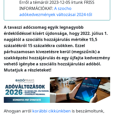
Erről a témáról 2023-12-05 írtunk FRISS
INFORMÁCIÓKAT:
A szocho
adókedvezmények változásai 2024-től
A tavaszi adócsomag egyik legnagyobb
érdeklődéssel kísért újdonsága, hogy 2022. július 1.
napjától a szociális hozzájárulás mértéke 15,5
százalékról 15 százalékra csökken. Ezzel
párhuzamosan kivezetésre kerül (megszűnik) a
szakképzési hozzájárulás és egy újfajta kedvezmény
vehető igénybe a szociális hozzájárulási adóból.
Mutatjuk a részleteket!
Ahogyan arról
korábbi cikkünkben
is beszámoltunk,