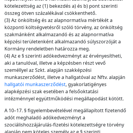
kötelezettség az (1) bekezdés a) és b) pont szerinti
összeg ötven százalékával csökkenthető.
(3) Az önköltség és az alapnormatíva mértékét a
központi költségvetésről szóló törvény, az önköltség
szakmánként alkalmazandó és az alapnormatíva
képzési területenként alkalmazandó súlyszorzóját a
Kormány rendeletben határozza meg.
(4) Az e § szerinti adókedvezményt az érvényesítheti,
aki a tanulóval, illetve a képzésben részt vevő
személlyel az Szkt. alapján szakképzési
munkaszerződést, illetve a hallgatóval az Nftv. alapján
hallgatói munkaszerződést
, gyakorlatigényes
alapképzési szak esetében a felsőoktatási
intézménnyel együttműködési megállapodást kötött.
A 10–17. § figyelembevételével megállapított fizetendő
adót meghaladó adókedvezményt a
szociálishozzájárulás-fizetési kötelezettségre törvény
alapján nem köteles személy az e § szerinti