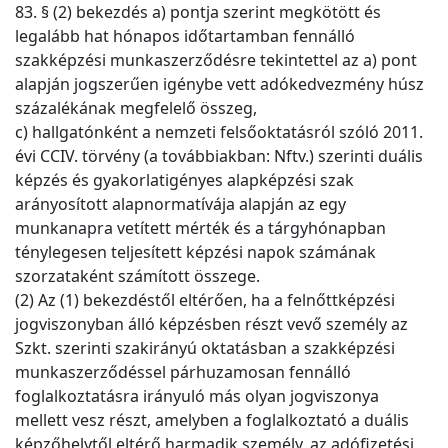
83. § (2) bekezdés a) pontja szerint megkötött és
legalább hat hónapos időtartamban fennálló
szakképzési munkaszerződésre tekintettel az a) pont
alapján jogszerűen igénybe vett adókedvezmény húsz
százalékának megfelelő összeg,
c) hallgatónként a nemzeti felsőoktatásról szóló 2011.
évi CCIV. törvény (a továbbiakban: Nftv.) szerinti duális
képzés és gyakorlatigényes alapképzési szak
arányosított alapnormatívája alapján az egy
munkanapra vetített mérték és a tárgyhónapban
ténylegesen teljesített képzési napok számának
szorzataként számított összege.
(2) Az (1) bekezdéstől eltérően, ha a felnőttképzési
jogviszonyban álló képzésben részt vevő személy az
Szkt. szerinti szakirányú oktatásban a szakképzési
munkaszerződéssel párhuzamosan fennálló
foglalkoztatásra irányuló más olyan jogviszonya
mellett vesz részt, amelyben a foglalkoztató a duális
képzőhelytől eltérő harmadik személy, az adófizetési