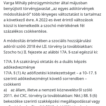
Varga Mihály pénzügyminiszter által májusban
benyújtott törvényjavaslat „az egyes adótörvények
módosításáról” több lényeges változtatást is tartalmaz
a következő évre. A 2022-es évet érintő változások
közül is kiemelkedik a szochó mértékének fél
százalékos csökkentése.
A módosítás értelmében a szociális hozzájárulási
adóról szóló 2018 évi LII. törvény (a továbbiakban:
Szocho tv.) II. fejezete az alábbi 17A. §-szal egészül ki:
17/A. § A szakirányú oktatás és a duális képzés
adókedvezménye
17/A. § (1) Az adófizetési kötelezettséget – a 10–17. §
szerinti adókedvezményt követő sorrendben –
csökkenti
a) az állam, illetve a nemzeti köznevelésről szóló
2011. évi CXC. törvény (a továbbiakban: Nkt.) 88. § (6)
bekezdése szerinti szakképzési megállapodással vagy