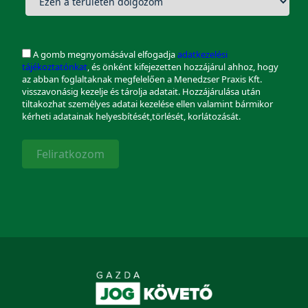
A gomb megnyomásával elfogadja
adatkezelési
tájékoztatónkat
, és önként kifejezetten hozzájárul ahhoz, hogy
az abban foglaltaknak megfelelően a Menedzser Praxis Kft.
visszavonásig kezelje és tárolja adatait. Hozzájárulása után
tiltakozhat személyes adatai kezelése ellen valamint bármikor
kérheti adatainak helyesbítését,törlését, korlátozását.
Feliratkozom