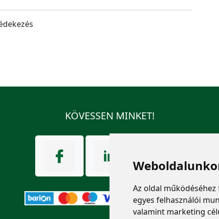
védekezés
KÖVESSEN MINKET!
Weboldalunkon
Az oldal működéséhez 
egyes felhasználói mun
valamint marketing cél