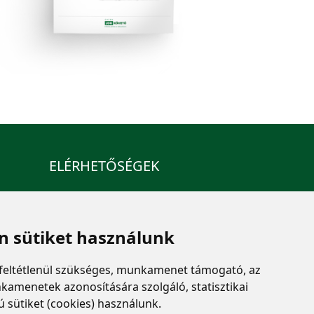
ELÉRHETŐSÉGEK
+36 1 880 7600
info@mprx.hu
 sütiket használunk
feltétlenül szükséges, munkamenet támogató, az
kamenetek azonosítására szolgáló, statisztikai
ú sütiket (cookies) használunk.