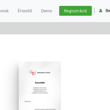
Be
ámok
Értesítő
Demo
Regisztráció