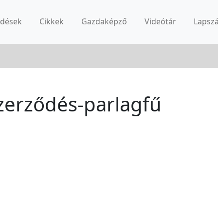
rdések
Cikkek
Gazdaképző
Videótár
Lapsz
szerződés-parlagfű