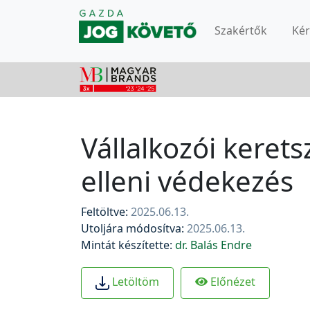
Szakértők
Ké
Vállalkozói keret
elleni védekezés
Feltöltve:
2025.06.13.
Utoljára módosítva:
2025.06.13.
Mintát készítette:
dr. Balás Endre
Előnézet
Letöltöm