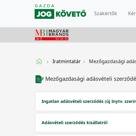
Szakértők
Ké
Iratmintatár
Mezőgazdasági adás
Mezőgazdasági adásvételi szerződ
Ingatlan adásvételi szerződés (új Inytv. szerin
Adásvételi szerződés kisállatról