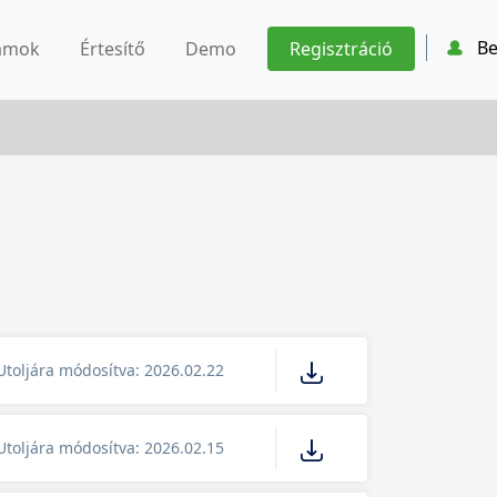
Be
ámok
Értesítő
Demo
Regisztráció
Utoljára módosítva: 2026.02.22
Utoljára módosítva: 2026.02.15