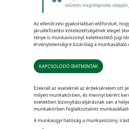
előzetes megállapodás alapján jöt
Az ellenőrzési gyakorlatban előfordult, ho
járulékfizetési kötelezettségének eleget tév
ténye is munkaviszonyt keletkeztető jogi té
érvénytelenségre kizárólag a munkavállaló 
KAPCSOLÓDÓ IRATMINTÁK
Ezeknél az eseteknél az érdeksérelem ott jel
milyen munkakörben, és mennyi bérért kerül 
esetekben bizonyítási eljárásnak van a hel
munkakörben foglalkoztatott munkavállalóka
A munkaügyi hatóság a munkaviszony, írásba