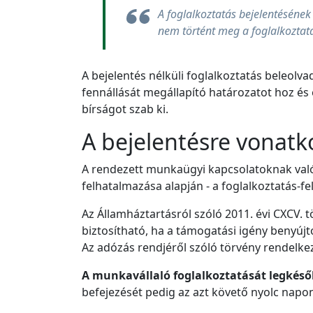
A foglalkoztatás bejelentésének
nem történt meg a foglalkoztat
A bejelentés nélküli foglalkoztatás beleol
fennállását megállapító határozatot hoz és
bírságot szab ki.
A bejelentésre vonatk
A rendezett munkaügyi kapcsolatoknak való m
felhatalmazása alapján - a foglalkoztatás-fe
Az Államháztartásról szóló 2011. évi CXCV. 
biztosítható, ha a támogatási igény benyú
Az adózás rendjéről szóló törvény rendelkez
A munkavállaló foglalkoztatását legkés
befejezését pedig az azt követő nyolc napon b