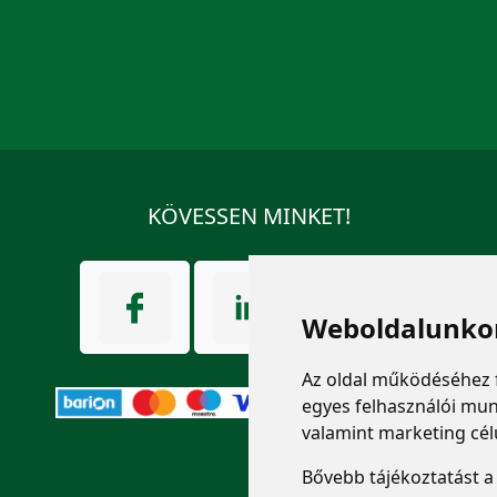
KÖVESSEN MINKET!
Weboldalunkon
Az oldal működéséhez 
egyes felhasználói mun
valamint marketing cél
Bővebb tájékoztatást 