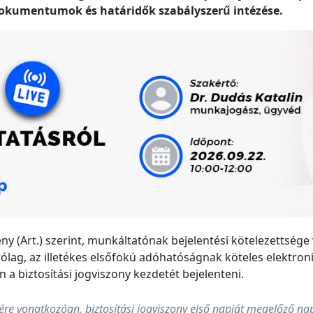
dokumentumok és határidők szabályszerű intézése.
vény (Art.) szerint, munkáltatónak bejelentési kötelezettség
árólag, az illetékes elsőfokú adóhatóságnak köteles elektr
a biztosítási jogviszony kezdetét bejelenteni.
etére vonatkozóan, biztosítási jogviszony első napját megelőző na