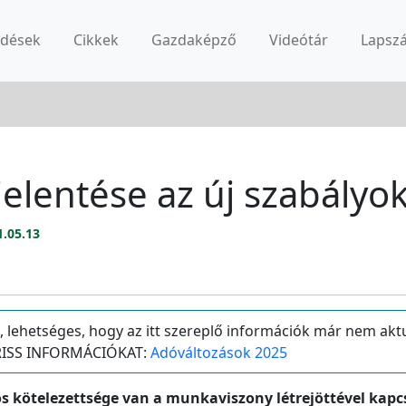
rdések
Cikkek
Gazdaképző
Videótár
Lapsz
elentése az új szabályo
1.05.13
, lehetséges, hogy az itt szereplő információk már nem aktu
 FRISS INFORMÁCIÓKAT:
Adóváltozások 2025
s kötelezettsége van a munkaviszony létrejöttével kap