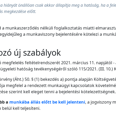
 a hiányát önállóan csak akkor állapítja meg a hatóság, ha a fel
ás megkezdése előtt.
vad a munkaszerződés nélküli foglalkoztatás miatti elmaras
 egyidejűleg a munkaviszony bejelentésére kötelezi a munká
ozó új szabályok
egfelelés feltételrendszerét 2021. március 11. napjától - 
lügyeleti hatóság tevékenységéről szóló 115/2021. (III. 10.)
törvény (Áht.) 50. § (1) bekezdés a) pontja alapján Költségv
jtója megfelel a rendezett munkaügyi kapcsolatok követelm
ése szerint kell eleget tenni a bejelentési kötelezettségnek
őbb a
munkába állás előtt be kell jelenteni
, a jogviszony 
elül kell teljesíteni.