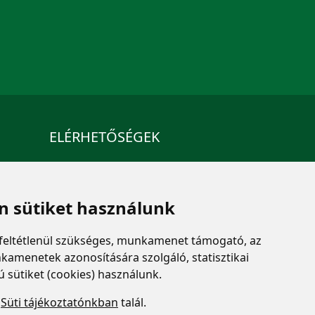
ELÉRHETŐSÉGEK
+36 1 880 7600
info@mprx.hu
 sütiket használunk
feltétlenül szükséges, munkamenet támogató, az
kamenetek azonosítására szolgáló, statisztikai
ú sütiket (cookies) használunk.
a
Süti tájékoztatónkban
talál.