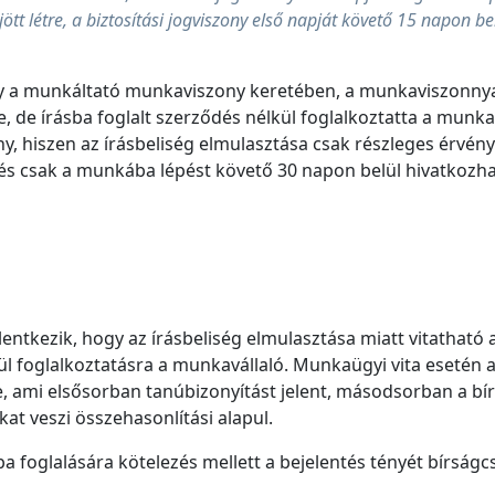
t létre, a biztosítási jogviszony első napját követő 15 napon belül
gy a munkáltató munkaviszony keretében, a munkaviszonnyal
e, de írásba foglalt szerződés nélkül foglalkoztatta a munka
ny, hiszen az írásbeliség elmulasztása csak részleges érvén
és csak a munkába lépést követő 30 napon belül hivatkozh
entkezik, hogy az írásbeliség elmulasztása miatt vitatható 
foglalkoztatásra a munkavállaló. Munkaügyi vita esetén a b
ye, ami elsősorban tanúbizonyítást jelent, másodsorban a b
t veszi összehasonlítási alapul.
 foglalására kötelezés mellett a bejelentés tényét bírságc