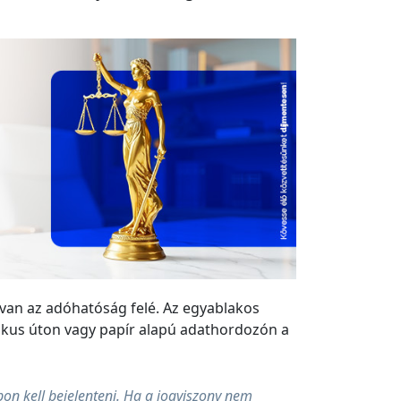
e van az adóhatóság felé. Az egyablakos
onikus úton vagy papír alapú adathordozón a
pon kell bejelenteni. Ha a jogviszony nem