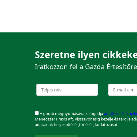
Szeretne ilyen cikkeke
Iratkozzon fel a Gazda Értesítőre
A gomb megnyomásával elfogadja
adatkezelési tájé
Menedzser Praxis Kft. visszavonásig kezelje és tárolja a
adatainak helyesbítését,törlését, korlátozását.