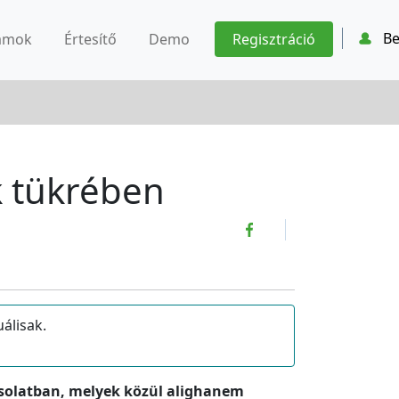
Be
ámok
Értesítő
Demo
Regisztráció
k tükrében
álisak.
csolatban, melyek közül alighanem