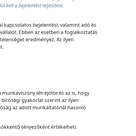
 kell a bejelentést teljesíteni.
 kapcsolatos bejelentési, valamint adó és
vállalót. Ebben az esetben a foglalkoztatás
ytelenséget eredményez. Az ilyen
at.
a munkaviszony létrejötte és az is, hogy
írósági gyakorlat szerint az ilyen
íróság az adott munkáltatónál hasonló
sökkentő tényezőként értékelheti.