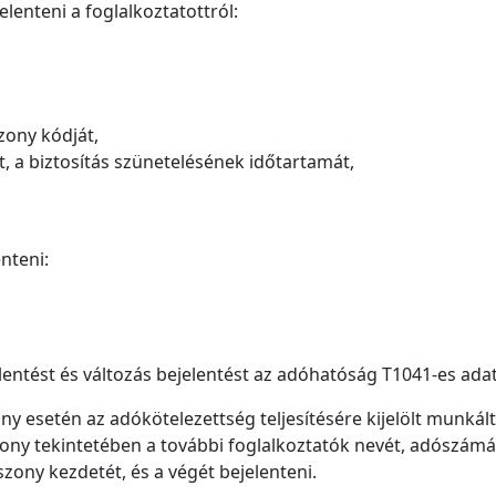
lenteni a foglalkoztatottról:
szony kódját,
, a biztosítás szünetelésének időtartamát,
enteni:
entést és változás bejelentést az adóhatóság T1041-es adatla
ny esetén az adókötelezettség teljesítésére kijelölt munkált
zony tekintetében a további foglalkoztatók nevét, adószámá
zony kezdetét, és a végét bejelenteni.