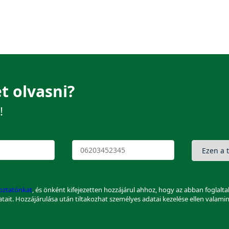
t olvasni?
!
koztatónkat
, és önként kifejezetten hozzájárul ahhoz, hogy az abban foglalt
datait. Hozzájárulása után tiltakozhat személyes adatai kezelése ellen valami