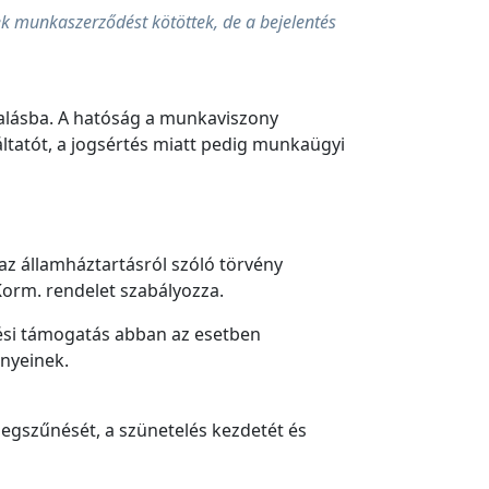
ek munkaszerződést kötöttek, de a bejelentés
ztalásba. A hatóság a munkaviszony
ltatót, a jogsértés miatt pedig munkaügyi
az államháztartásról szóló törvény
 Korm. rendelet szabályozza.
etési támogatás abban az esetben
ényeinek.
.
megszűnését, a szünetelés kezdetét és