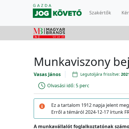
Szakértők
Ké
Munkaviszony bej
Vasas János
Legutoljára frissítve:
202
Olvasási idő:
5 perc
Ez a tartalom 1912 napja jelent meg
Erről a témáról 2024-12-17 írtunk
A munkavállalót foglalkoztatónak számo