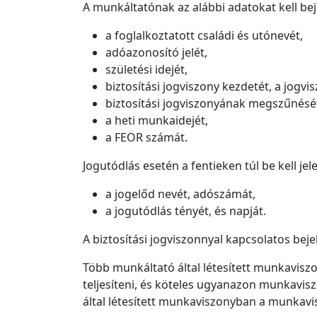
A munkáltatónak az alábbi adatokat kell beje
a foglalkoztatott családi és utónevét,
adóazonosító jelét,
születési idejét,
biztosítási jogviszony kezdetét, a jogvi
biztosítási jogviszonyának megszűnését
a heti munkaidejét,
a FEOR számát.
Jogutódlás esetén a fentieken túl be kell jel
a jogelőd nevét, adószámát,
a jogutódlás tényét, és napját.
A biztosítási jogviszonnyal kapcsolatos bejel
Több munkáltató által létesített munkaviszo
teljesíteni, és köteles ugyanazon munkavis
által létesített munkaviszonyban a munkavis