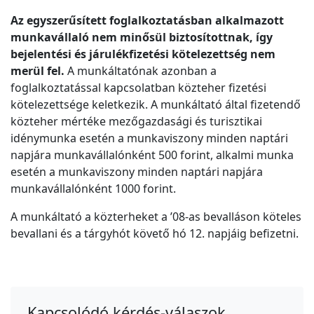
Az egyszerűsített foglalkoztatásban alkalmazott
munkavállaló nem minősül biztosítottnak, így
bejelentési és járulékfizetési kötelezettség nem
merül fel.
A munkáltatónak azonban a
foglalkoztatással kapcsolatban közteher fizetési
kötelezettsége keletkezik. A munkáltató által fizetendő
közteher mértéke mezőgazdasági és turisztikai
idénymunka esetén a munkaviszony minden naptári
napjára munkavállalónként 500 forint, alkalmi munka
esetén a munkaviszony minden naptári napjára
munkavállalónként 1000 forint.
A munkáltató a közterheket a ’08-as bevalláson köteles
bevallani és a tárgyhót követő hó 12. napjáig befizetni.
Kapcsolódó kérdés-válaszok