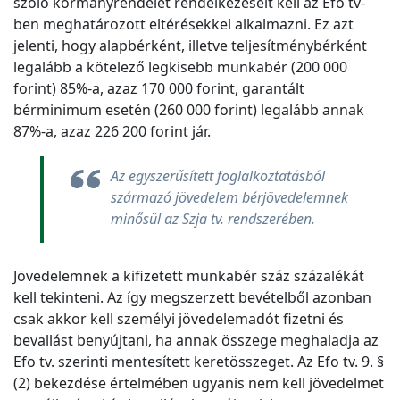
szóló kormányrendelet rendelkezéseit kell az Efo tv-
ben meghatározott eltérésekkel alkalmazni. Ez azt
jelenti, hogy alapbérként, illetve teljesítménybérként
legalább a kötelező legkisebb munkabér (200 000
forint) 85%-a, azaz 170 000 forint, garantált
bérminimum esetén (260 000 forint) legalább annak
87%-a, azaz 226 200 forint jár.
Az egyszerűsített foglalkoztatásból
származó jövedelem bérjövedelemnek
minősül az Szja tv. rendszerében.
Jövedelemnek a kifizetett munkabér száz százalékát
kell tekinteni. Az így megszerzett bevételből azonban
csak akkor kell személyi jövedelemadót fizetni és
bevallást benyújtani, ha annak összege meghaladja az
Efo tv. szerinti mentesített keretösszeget. Az Efo tv. 9. §
(2) bekezdése értelmében ugyanis nem kell jövedelmet