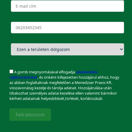
A gomb megnyomásával elfogadja
adatkezelési
tájékoztatónkat
, és önként kifejezetten hozzájárul ahhoz, hogy
az abban foglaltaknak megfelelően a Menedzser Praxis Kft.
visszavonásig kezelje és tárolja adatait. Hozzájárulása után
tiltakozhat személyes adatai kezelése ellen valamint bármikor
kérheti adatainak helyesbítését,törlését, korlátozását.
Feliratkozom