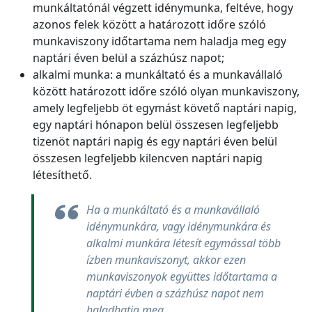
munkáltatónál végzett idénymunka, feltéve, hogy
azonos felek között a határozott időre szóló
munkaviszony időtartama nem haladja meg egy
naptári éven belül a százhúsz napot;
alkalmi munka: a munkáltató és a munkavállaló
között határozott időre szóló olyan munkaviszony,
amely legfeljebb öt egymást követő naptári napig,
egy naptári hónapon belül összesen legfeljebb
tizenöt naptári napig és egy naptári éven belül
összesen legfeljebb kilencven naptári napig
létesíthető.
Ha a munkáltató és a munkavállaló
idénymunkára, vagy idénymunkára és
alkalmi munkára létesít egymással több
ízben munkaviszonyt, akkor ezen
munkaviszonyok együttes időtartama a
naptári évben a százhúsz napot nem
haladhatja meg.