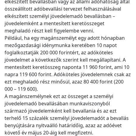
elkészített bevallásban vagy az állami adóhatóság által
összeállított adóbevallási tervezet felhasználásával
elkészített személyi jövedelemadó bevallásban –
jövedelemként a mentesített keretösszeget
meghaladó részt kell figyelembe venni.
Például, ha egy magánszemélyt egy adott hónapban
mezőgazdasági idénymunka keretében 10 napot
foglalkoztatják 200 000 forintért, az adóköteles
jövedelmet a következők szerint kell megállapítani. A
mentesített keretösszeg naponta 11 960 forint, ami 10
napra 119 600 forint. Adóköteles jövedelemnek csak az
ezt meghaladó rész minősül, azaz 80 400 forint (200
000 – 119 600).
A magánszemélynek ezt az összeget a személyi
jövedelemadó bevallásában munkaviszonyból
származó jövedelemként kell bevallania és az ezt
terhelő 15 százalék személyi jövedelemadót a bevallás
benyújtására nyitvaálló határidőig, azaz az adóévet
követő év május 20-áig kell megfizetni.