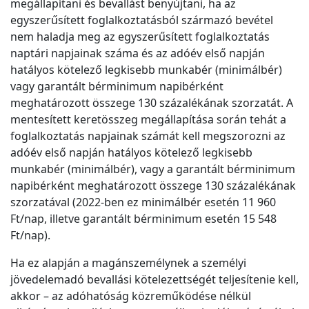
megállapítani és bevallást benyújtani, ha az
egyszerűsített foglalkoztatásból származó bevétel
nem haladja meg az egyszerűsített foglalkoztatás
naptári napjainak száma és az adóév első napján
hatályos kötelező legkisebb munkabér (minimálbér)
vagy garantált bérminimum napibérként
meghatározott összege 130 százalékának szorzatát. A
mentesített keretösszeg megállapítása során tehát a
foglalkoztatás napjainak számát kell megszorozni az
adóév első napján hatályos kötelező legkisebb
munkabér (minimálbér), vagy a garantált bérminimum
napibérként meghatározott összege 130 százalékának
szorzatával (2022-ben ez minimálbér esetén 11 960
Ft/nap, illetve garantált bérminimum esetén 15 548
Ft/nap).
Ha ez alapján a magánszemélynek a személyi
jövedelemadó bevallási kötelezettségét teljesítenie kell,
akkor – az adóhatóság közreműködése nélkül