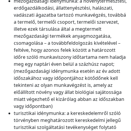
mezőgazdasági idénymunka: a növénytermesztési,
erdőgazdálkodási, állattenyésztési, halászati,
vadászati ágazatba tartozó munkavégzés, továbbá
a termelő, termelői csoport, termelői szervezet,
illetve ezek társulása által a megtermelt
mezőgazdasági termékek anyagmozgatása,
csomagolása – a továbbfeldolgozás kivételével –
feltéve, hogy azonos felek között a határozott
időre szóló munkaviszony időtartama nem haladja
meg egy naptári éven belül a százhúsz napot;
(mezőgazdasági idénymunka esetén az év adott
időszakához vagy időpontjához kötődőnek kell
tekinteni az olyan munkavégzést is, amely az
előállított növény vagy állat biológiai sajátossága
miatt végezhető el kizárólag abban az időszakban
vagy időpontban)
turisztikai idénymunka: a kereskedelemről szóló
törvényben meghatározott kereskedelmi jellegű
turisztikai szolgáltatási tevékenységet folytató