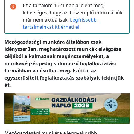
Ez a tartalom 1621 napja jelent meg,
lehetséges, hogy az itt szereplő információk
már nem aktuálisak.
Legfrissebb
tartalmainkat itt érheti el.
Mezőgazdasági munkára általában csak
idényszerűen, meghatározott munkák elvégzése
céljából alkalmaznak magánszemélyeket, a
munkavégzés pedig különböző foglalkoztatási
formákban valósulhat meg. Ezúttal az
egyszerűsített foglalkoztatás szabályait tekintjük
át.
Mezőgazdasági munkára a leggyakoribb