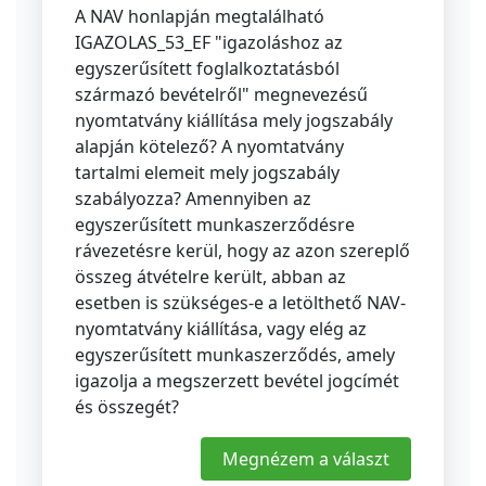
A NAV honlapján megtalálható
IGAZOLAS_53_EF "igazoláshoz az
egyszerűsített foglalkoztatásból
származó bevételről" megnevezésű
nyomtatvány kiállítása mely jogszabály
alapján kötelező? A nyomtatvány
tartalmi elemeit mely jogszabály
szabályozza? Amennyiben az
egyszerűsített munkaszerződésre
rávezetésre kerül, hogy az azon szereplő
összeg átvételre került, abban az
esetben is szükséges-e a letölthető NAV-
nyomtatvány kiállítása, vagy elég az
egyszerűsített munkaszerződés, amely
igazolja a megszerzett bevétel jogcímét
és összegét?
Megnézem a választ