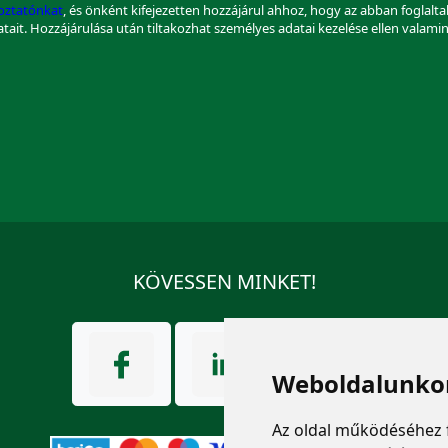
koztatónkat
, és önként kifejezetten hozzájárul ahhoz, hogy az abban foglalt
datait. Hozzájárulása után tiltakozhat személyes adatai kezelése ellen valami
KÖVESSEN MINKET!
Weboldalunkon
Az oldal működéséhez 