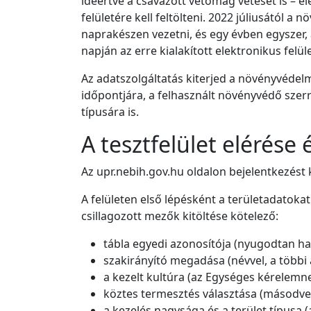
ideértve a csávázott vetőmag vetését is – el
felületére kell feltölteni. 2022 júliusától 
naprakészen vezetni, és egy évben egyszer
napján az erre kialakított elektronikus felü
Az adatszolgáltatás kiterjed a növényvédelmi 
időpontjára, a felhasznált növényvédő szer
típusára is.
A tesztfelület elérése
Az upr.nebih.gov.hu oldalon bejelentkezést k
A felületen első lépésként a területadatoka
csillagozott mezők kitöltése kötelező:
tábla egyedi azonosítója (nyugodtan ha
szakirányító megadása (névvel, a többi
a kezelt kultúra (az Egységes kérelemne
köztes termesztés választása (másodveté
a kezelés nagysága és a terület típus