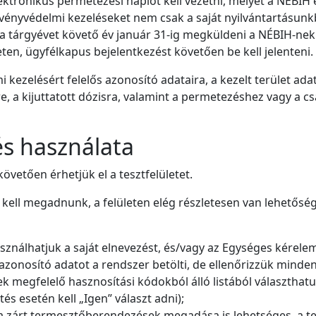
ektronikus permetezési naplót kell vezetni, melyet a NÉBIH e
a növényvédelmi kezeléseket nem csak a saját nyilvántartásun
, a tárgyévet követő év január 31-ig megküldeni a NÉBIH-n
leten, ügyfélkapus bejelentkezést követően be kell jelenteni.
kezelésért felelős azonosító adataira, a kezelt terület adata
re, a kijuttatott dózisra, valamint a permetezéshez vagy a
 és használata
övetően érhetjük el a tesztfelületet.
t kell megadnunk, a felületen elég részletesen van lehetőség
sználhatjuk a saját elnevezést, és/vagy az Egységes kérele
 azonosító adatot a rendszer betölti, de ellenőrizzük minde
k megfelelő hasznosítási kódokból álló listából választhatu
s esetén kell „Igen” választ adni);
a (a zárt termesztőberendezések megadása is lehetséges, a