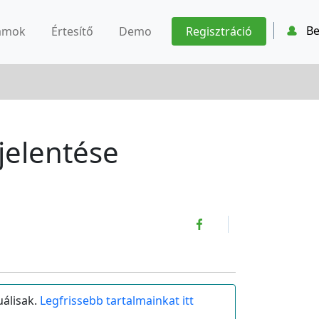
Be
ámok
Értesítő
Demo
Regisztráció
jelentése
uálisak.
Legfrissebb tartalmainkat itt