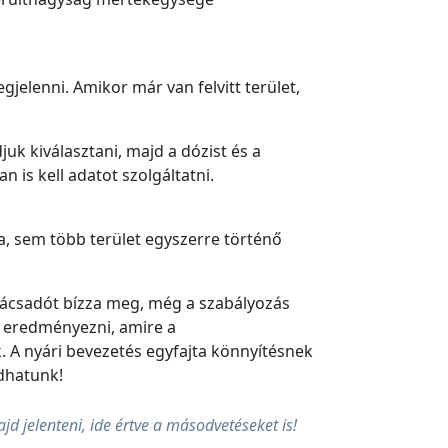
jelenni. Amikor már van felvitt terület,
uk kiválasztani, majd a dózist és a
is kell adatot szolgáltatni.
a, sem több terület egyszerre történő
nácsadót bízza meg, még a szabályozás
og eredményezni, amire a
 A nyári bevezetés egyfajta könnyítésnek
dhatunk!
d jelenteni, ide értve a másodvetéseket is!