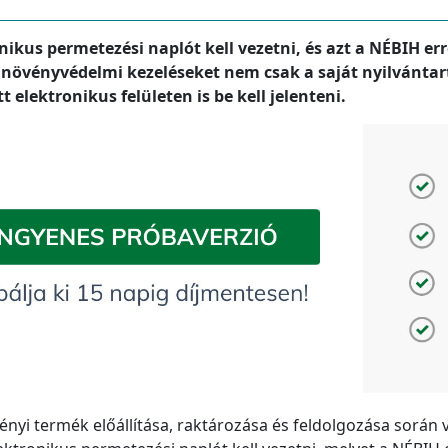
ikus permetezési naplót kell vezetni, és azt a NÉBIH erre
ól a növényvédelmi kezeléseket nem csak a saját nyilvánt
 elektronikus felületen is be kell jelenteni.
ényi termék előállítása, raktározása és feldolgozása során