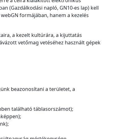
rre a célra kialakított elektronikus
kban (Gazdálkodási napló, GN10-es lap) kell
ek webGN formájában, hanem a kezelés
ira, a kezelt kultúrára, a kijuttatás
 csávázott vetőmag vetéséhez használt gépek
ünk beazonosítani a területet, a
mben található táblasorszámot);
nképpen);
nk);
 terültnagyság mértékegysége