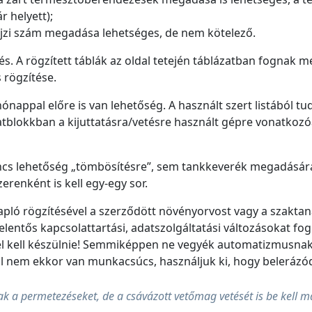
r helyett);
rajzi szám megadása lehetséges, de nem kötelező.
. A rögzített táblák az oldal tetején táblázatban fognak meg
 rögzítése.
appal előre is van lehetőség. A használt szert listából tudj
lokkban a kijuttatásra/vetésre használt gépre vonatkozóan 
nincs lehetőség „tömbösítésre”, sem tankkeverék megadásár
zerenként is kell egy-egy sor.
pló rögzítésével a szerződött növényorvost vagy a szakta
jelentős kapcsolattartási, adatszolgáltatási változásokat f
el kell készülnie! Semmiképpen ne vegyék automatizmusnak.
l nem ekkor van munkacsúcs, használjuk ki, hogy belerázó
 a permetezéseket, de a csávázott vetőmag vetését is be kell maj