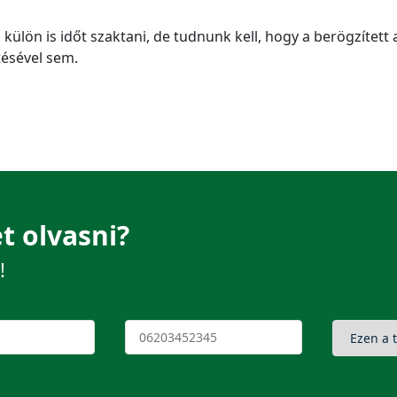
külön is időt szaktani, de tudnunk kell, hogy a berögzített 
tésével sem.
t olvasni?
!