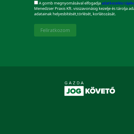
A gomb megnyomásával elfogadja
adatkezelési tájé
Menedzser Praxis Kft. visszavonásig kezelje és tárolja a
adatainak helyesbítését,törlését, korlátozását.
Feliratkozom