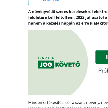
A növényvédő szeres kezelésekről elektron
felületére kell feltölteni. 2022 júliusát
hanem a kezelés napján az erre kialakított
Minden értékesítési célra szánt növény, növ