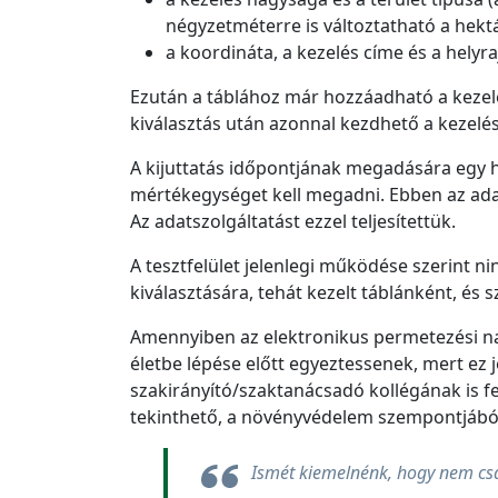
négyzetméterre is változtatható a hektá
a koordináta, a kezelés címe és a hely
Ezután a táblához már hozzáadható a kezelés
kiválasztás után azonnal kezdhető a kezelés
A kijuttatás időpontjának megadására egy hón
mértékegységet kell megadni. Ebben az adatb
Az adatszolgáltatást ezzel teljesítettük.
A tesztfelület jelenlegi működése szerint 
kiválasztására, tehát kezelt táblánként, és s
Amennyiben az elektronikus permetezési na
életbe lépése előtt egyeztessenek, mert ez 
szakirányító/szaktanácsadó kollégának is f
tekinthető, a növényvédelem szempontjábó
Ismét kiemelnénk, hogy nem csak