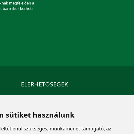
aknak megfelelően a
nt bármikor kérheti
ELÉRHETŐSÉGEK
+36 1 880 7600
info@mprx.hu
 sütiket használunk
feltétlenül szükséges, munkamenet támogató, az