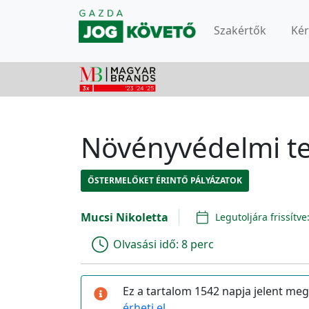
Szakértők
Ké
Növényvédelmi te
ŐSTERMELŐKET ÉRINTŐ PÁLYÁZATOK
Mucsi Nikoletta
Legutoljára frissítve
Olvasási idő:
8 perc
Ez a tartalom 1542 napja jelent meg
érheti el.