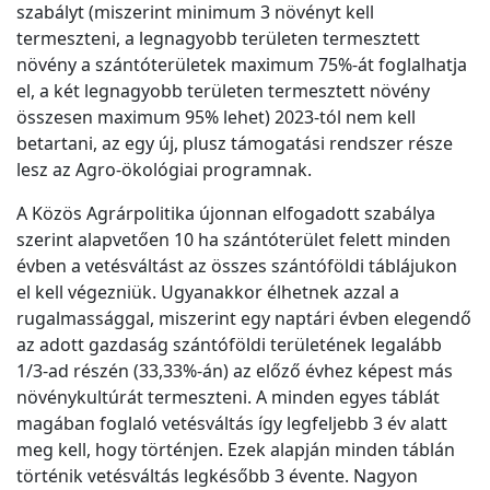
szabályt (miszerint minimum 3 növényt kell
termeszteni, a legnagyobb területen termesztett
növény a szántóterületek maximum 75%-át foglalhatja
el, a két legnagyobb területen termesztett növény
összesen maximum 95% lehet) 2023-tól nem kell
betartani, az egy új, plusz támogatási rendszer része
lesz az Agro-ökológiai programnak.
A Közös Agrárpolitika újonnan elfogadott szabálya
szerint alapvetően 10 ha szántóterület felett minden
évben a vetésváltást az összes szántóföldi táblájukon
el kell végezniük. Ugyanakkor élhetnek azzal a
rugalmassággal, miszerint egy naptári évben elegendő
az adott gazdaság szántóföldi területének legalább
1/3-ad részén (33,33%-án) az előző évhez képest más
növénykultúrát termeszteni. A minden egyes táblát
magában foglaló vetésváltás így legfeljebb 3 év alatt
meg kell, hogy történjen. Ezek alapján minden táblán
történik vetésváltás legkésőbb 3 évente. Nagyon