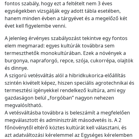
fontos szabály, hogy ezt a feltételt nem 3 éves
egységekben vizsgálják egy adott tábla esetében,
hanem minden évben a tárgyévet és a megelőző két
évet kell figyelembe venni.
A jelenleg érvényes szabályozást tekintve egy fontos
elem megmarad: egyes kultúrák továbbra sem
termeszthetők monokultúrában. Ezek a növények a
burgonya, napraforgó, repce, szója, cukorrépa, olajtök
és dinnye.
A szigorú vetésváltás alól a hibridkukorica-előállítás
szintén kivételt képez, hiszen speciális agrotechnikai és
termesztési igényekkel rendelkező kultúra, ami egy
gazdaságon belül „forgóban” nagyon nehezen
megvalósítható.
A vetésváltásba továbbra is beleszámít a megfelelően
megválasztott és adminisztrált másodvetés is. A 2
főnövénytől eltérő köztes kultúrát kell választani, és
azt adatváltozási kérelemmel az Egységes kérelemben