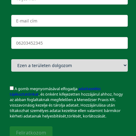
A gomb megnyomásával elfogadja
adatkezelési
tájékoztatónkat
, és önként kifejezetten hozzájárul ahhoz, hogy
az abban foglaltaknak megfelelően a Menedzser Praxis Kft.
visszavonásig kezelje és tárolja adatait. Hozzájárulása után
tiltakozhat személyes adatai kezelése ellen valamint bármikor
kérheti adatainak helyesbítését,törlését, korlátozását.
Feliratkozom