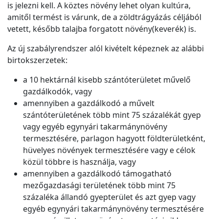
is jelezni kell. A köztes növény lehet olyan kultúra,
amitől termést is várunk, de a zöldtrágyázás céljából
vetett, később talajba forgatott növény(keverék) is.
Az új szabályrendszer alól kivételt képeznek az alábbi
birtokszerzetek:
a 10 hektárnál kisebb szántóterületet művelő
gazdálkodók, vagy
amennyiben a gazdálkodó a művelt
szántóterületének több mint 75 százalékát gyep
vagy egyéb egynyári takarmánynövény
termesztésére, parlagon hagyott földterületként,
hüvelyes növények termesztésére vagy e célok
közül többre is használja, vagy
amennyiben a gazdálkodó támogatható
mezőgazdasági területének több mint 75
százaléka állandó gyepterület és azt gyep vagy
egyéb egynyári takarmánynövény termesztésére