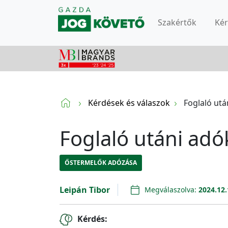
Szakértők
Ké
Kérdések és válaszok
Foglaló utá
Foglaló utáni adó
ŐSTERMELŐK ADÓZÁSA
Leipán Tibor
Megválaszolva:
2024.12.
Kérdés: