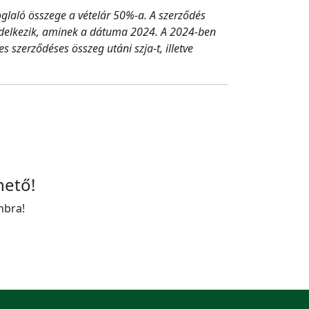
foglaló összege a vételár 50%-a. A szerződés
 rendelkezik, aminek a dátuma 2024. A 2024-ben
es szerződéses összeg utáni szja-t, illetve
hető!
mbra!