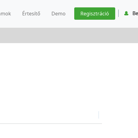
Be
ámok
Értesítő
Demo
Regisztráció