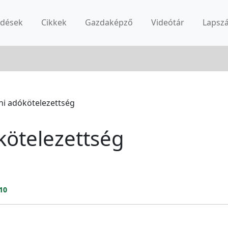
rdések
Cikkek
Gazdaképző
Videótár
Lapsz
ni adókötelezettség
kötelezettség
10