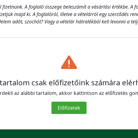
l fizetnünk. A foglaló összege beleszámít a vásárlási értékbe. A 
izetjük majd ki. A foglalóról, illetve a vételárról egy szerződés
delem adót, szochót? Vagy a vételár hátralékból kell levonni a telj
 tartalom csak előfizetőink számára elér
rdekli az alábbi tartalom, akkor kattintson az előfizetés go
Előfizetek