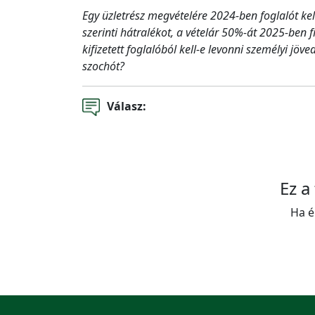
Egy üzletrész megvételére 2024-ben foglalót kel
szerinti hátralékot, a vételár 50%-át 2025-ben f
kifizetett foglalóból kell-e levonni személyi jöve
szochót?
Válasz:
Ez a
Ha é