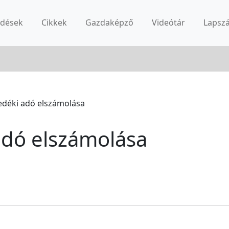
rdések
Cikkek
Gazdaképző
Videótár
Lapsz
edéki adó elszámolása
adó elszámolása