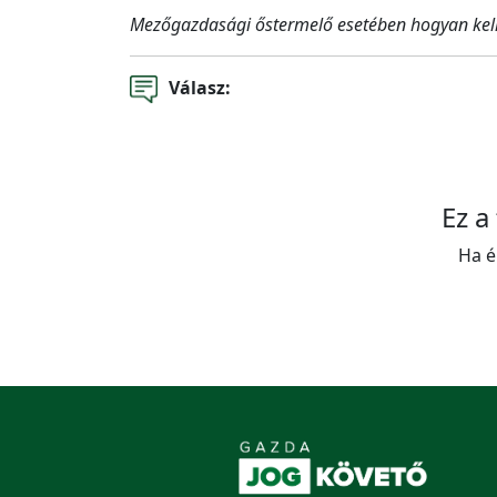
Mezőgazdasági őstermelő esetében hogyan kell
Válasz:
Ez a
Ha é