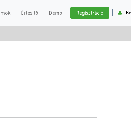
Be
ámok
Értesítő
Demo
Regisztráció