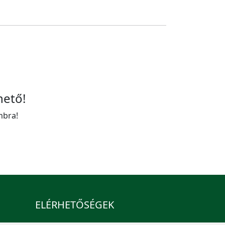
hető!
mbra!
ELÉRHETŐSÉGEK