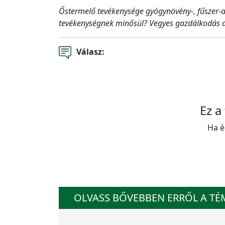
Őstermelő tevékenysége gyógynövény-, fűszer-ar
tevékenységnek minősül? Vegyes gazdálkodás al
Válasz:
Ez a
Ha é
OLVASS BŐVEBBEN ERRŐL A T