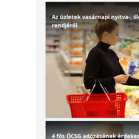
Az üzletek vasárnapi nyitva-, i
rendjéről
4 fős ÖCSG adózásának érdekes