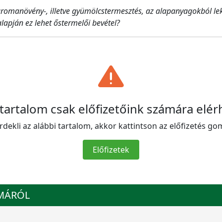
omanövény-, illetve gyümölcstermesztés, az alapanyagokból lekvá
apján ez lehet őstermelői bevétel?
 tartalom csak előfizetőink számára elér
rdekli az alábbi tartalom, akkor kattintson az előfizetés go
Előfizetek
ÉMÁRÓL