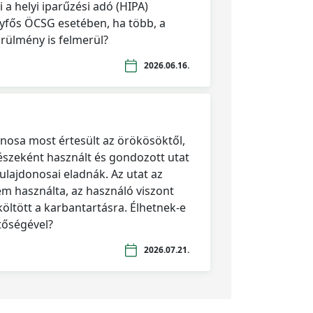
 a helyi iparűzési adó (HIPA)
gyfős ÖCSG esetében, ha több, a
rülmény is felmerül?
2026.06.16.
onosa most értesült az örökösöktől,
észeként használt és gondozott utat
ulajdonosai eladnák. Az utat az
em használta, az használó viszont
költött a karbantartásra. Élhetnek-e
etőségével?
2026.07.21.