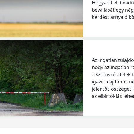
Hogyan kell beadni
bevallását egy né
kérdést árnyaló kö
Az ingatlan tulajd
hogy az ingatlan r
a szomszéd telek t
igazi tulajdonos n
jelentős összeget 
az elbirtoklás leh