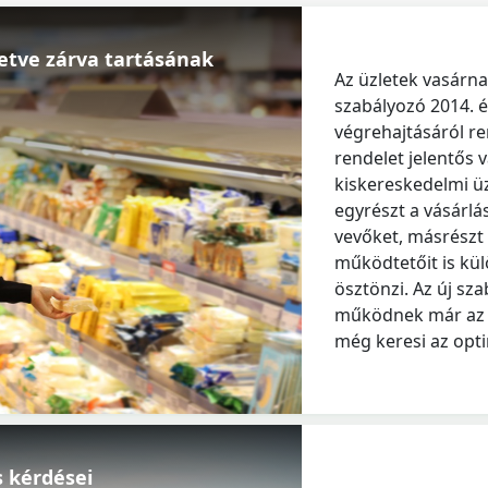
lletve zárva tartásának
Az üzletek vasárn
szabályozó 2014. é
végrehajtásáról ren
rendelet jelentős 
kiskereskedelmi ü
egyrészt a vásárlás
vevőket, másrészt 
működtetőit is kü
ösztönzi. Az új sz
működnek már az ü
még keresi az opt
 kérdései