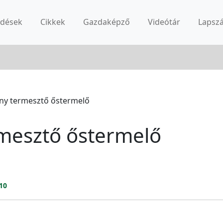
rdések
Cikkek
Gazdaképző
Videótár
Lapsz
y termesztő őstermelő
mesztő őstermelő
10