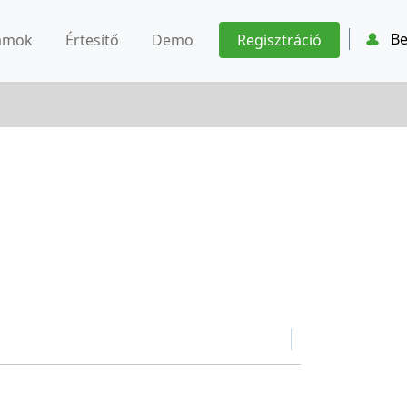
Be
ámok
Értesítő
Demo
Regisztráció