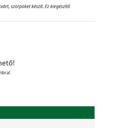
rt, szörpöket készít. Ez kiegészítő
hető!
mbra!