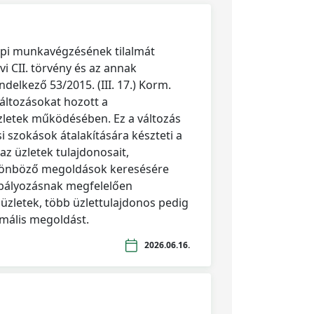
api munkavégzésének tilalmát
vi CII. törvény és az annak
delkező 53/2015. (III. 17.) Korm.
változásokat hozott a
zletek működésében. Ez a változás
i szokások átalakítására készteti a
az üzletek tulajdonosait,
lönböző megoldások keresésére
abályozásnak megfelelően
zletek, több üzlettulajdonos pedig
imális megoldást.
2026.06.16.