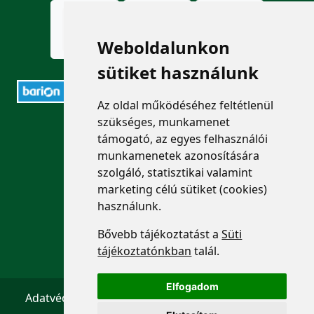
Weboldalunkon
sütiket használunk
Az oldal működéséhez feltétlenül
szükséges, munkamenet
ELÉRHETŐSÉGEK
támogató, az egyes felhasználói
munkamenetek azonosítására
+36 1 880 7600
szolgáló, statisztikai valamint
marketing célú sütiket (cookies)
info@mprx.hu
használunk.
Bővebb tájékoztatást a
Süti
tájékoztatónkban
talál.
Elfogadom
Adatvédelem
ÁSZF
Impresszum
Kapcsolat