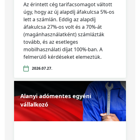
Az érintett cég tarifacsomagot váltott
úgy, hogy az új alapdíj áfakulcsa 5%-os
lett a számlán. Eddig az alapdíj
áfakulcsa 27%-os volt és a 70%-át
(magánhasználatként) számlázták
tovább, és az esetleges
mobilhasználati díjat 100%-ban. A
felmerülő kérdéseket elemeztük.
2026.07.27.
Alanyi adómentes egyéni
vállalkozó