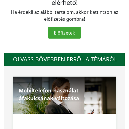
elérhető!
Ha érdekli az alábbi tartalom, akkor kattintson az
előfizetés gombra!
Előfizetek
OLVASS BŐVEBBEN ERRŐL A TÉMÁRÓL
Mobiltelefon-használat
áfakulcsának változása