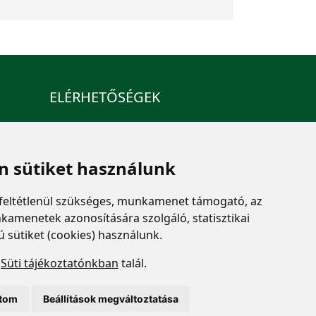
ELÉRHETŐSÉGEK
+36 1 880 7600
info@mprx.hu
 sütiket használunk
feltétlenül szükséges, munkamenet támogató, az
kamenetek azonosítására szolgáló, statisztikai
ú sütiket (cookies) használunk.
a
Süti tájékoztatónkban
talál.
ítom
Beállítások megváltoztatása