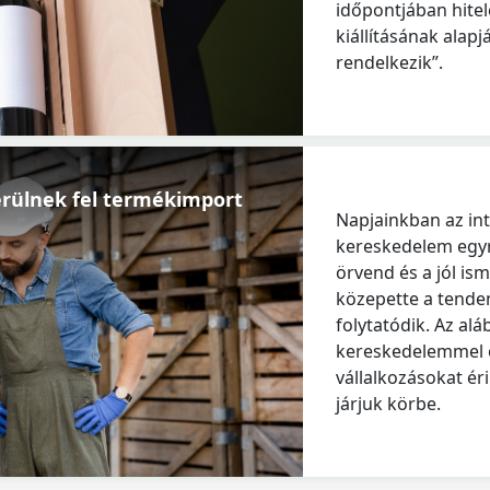
időpontjában hitel
kiállításának alapj
rendelkezik”.
rülnek fel termékimport
Napjainkban az in
kereskedelem egy
örvend és a jól i
közepette a tende
folytatódik. Az a
kereskedelemmel 
vállalkozásokat ér
járjuk körbe.