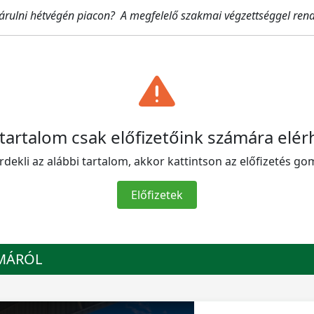
 árulni hétvégén piacon? A megfelelő szakmai végzettséggel ren
 tartalom csak előfizetőink számára elér
rdekli az alábbi tartalom, akkor kattintson az előfizetés go
Előfizetek
ÉMÁRÓL