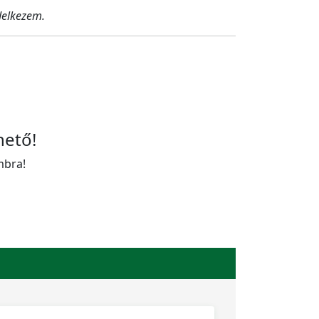
delkezem.
hető!
mbra!