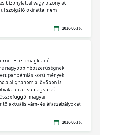
es bizonylattal vagy bizonylat
ául szolgáló okirattal nem
2026.06.16.
ternetes csomagküldő
re nagyobb népszerűségnek
smert pandémiás körülmények
ncia alighanem a jövőben is
lábbiakban a csomagküldő
összefüggő, magyar
intő aktuális vám- és áfaszabályokat
2026.06.16.