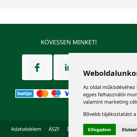
KÖVESSEN MINKET!
Weboldalunkon
Az oldal működéséhez 
egyes felhasználói mun
valamint marketing cél
Bővebb tájékoztatást 
Adatvédelem
ÁSZF
Impresszum
Kapcsolat
Elfogadom
Elutas