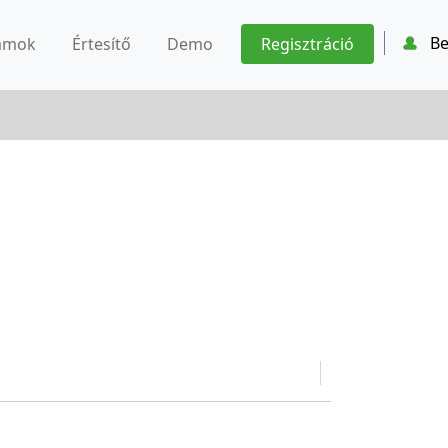
Be
ámok
Értesítő
Demo
Regisztráció