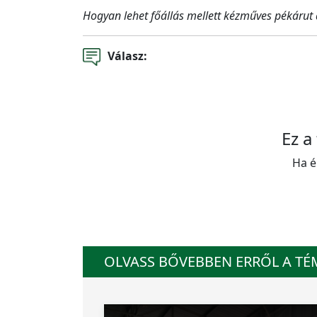
Hogyan lehet főállás mellett kézműves pékárut
Válasz:
Ez a
Ha é
OLVASS BŐVEBBEN ERRŐL A T