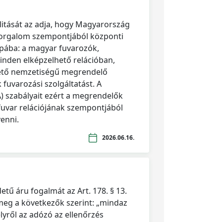
litását az adja, hogy Magyarország
orgalom szempontjából központi
ópába: a magyar fuvarozók,
inden elképzelhető relációban,
ető nemzetiségű megrendelő
fuvarozási szolgáltatást. A
) szabályait ezért a megrendelők
fuvar relációjának szempontjából
enni.
2026.06.16.
etű áru fogalmát az Art. 178. § 13.
meg a következők szerint: „mindaz
lyről az adózó az ellenőrzés