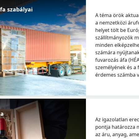
fa szabályai
A téma örök aktua
a nemzetközi áruf
helyet tölt be Eur
szállítmányozók m
minden elképzelh
számára nyújtanak 
fuvarozás áfa (HÉA
személyének és a 
érdemes számba v
ma
Az igazolatlan ered
pontja határozza 
az áru, anyag, ame