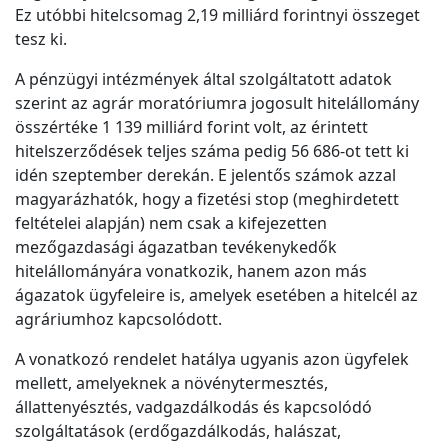
Ez utóbbi hitelcsomag 2,19 milliárd forintnyi összeget
tesz ki.
A pénzügyi intézmények által szolgáltatott adatok
szerint az agrár moratóriumra jogosult hitelállomány
összértéke 1 139 milliárd forint volt, az érintett
hitelszerződések teljes száma pedig 56 686-ot tett ki
idén szeptember derekán. E jelentős számok azzal
magyarázhatók, hogy a fizetési stop (meghirdetett
feltételei alapján) nem csak a kifejezetten
mezőgazdasági ágazatban tevékenykedők
hitelállományára vonatkozik, hanem azon más
ágazatok ügyfeleire is, amelyek esetében a hitelcél az
agráriumhoz kapcsolódott.
A vonatkozó rendelet hatálya ugyanis azon ügyfelek
mellett, amelyeknek a növénytermesztés,
állattenyésztés, vadgazdálkodás és kapcsolódó
szolgáltatások (erdőgazdálkodás, halászat,