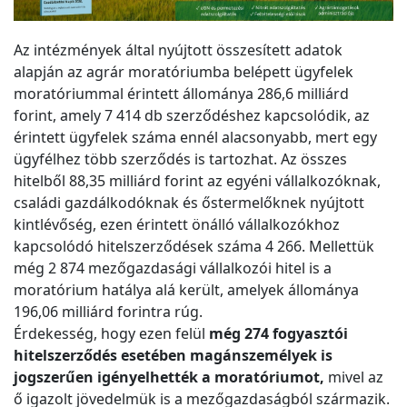
Az intézmények által nyújtott összesített adatok
alapján az agrár moratóriumba belépett ügyfelek
moratóriummal érintett állománya 286,6 milliárd
forint, amely 7 414 db szerződéshez kapcsolódik, az
érintett ügyfelek száma ennél alacsonyabb, mert egy
ügyfélhez több szerződés is tartozhat. Az összes
hitelből 88,35 milliárd forint az egyéni vállalkozóknak,
családi gazdálkodóknak és őstermelőknek nyújtott
kintlévőség, ezen érintett önálló vállalkozókhoz
kapcsolódó hitelszerződések száma 4 266. Mellettük
még 2 874 mezőgazdasági vállalkozói hitel is a
moratórium hatálya alá került, amelyek állománya
196,06 milliárd forintra rúg.
Érdekesség, hogy ezen felül
még 274 fogyasztói
hitelszerződés esetében magánszemélyek is
jogszerűen igényelhették a moratóriumot,
mivel az
ő igazolt jövedelmük is a mezőgazdaságból származik.