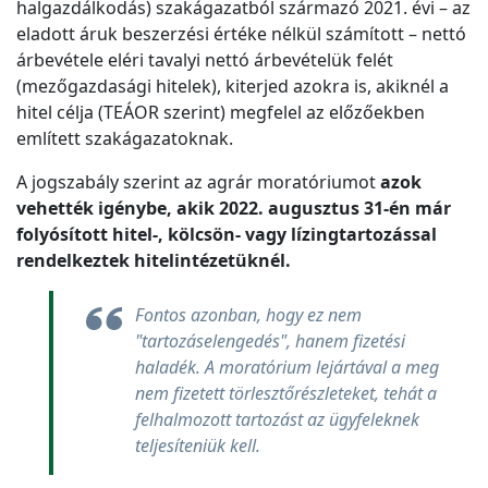
halgazdálkodás) szakágazatból származó 2021. évi – az
eladott áruk beszerzési értéke nélkül számított – nettó
árbevétele eléri tavalyi nettó árbevételük felét
(mezőgazdasági hitelek), kiterjed azokra is, akiknél a
hitel célja (TEÁOR szerint) megfelel az előzőekben
említett szakágazatoknak.
A jogszabály szerint az agrár moratóriumot
azok
vehették igénybe, akik 2022. augusztus 31-én már
folyósított hitel-, kölcsön- vagy lízingtartozással
rendelkeztek hitelintézetüknél.
Fontos azonban, hogy ez nem
"tartozáselengedés", hanem fizetési
haladék. A moratórium lejártával a meg
nem fizetett törlesztőrészleteket, tehát a
felhalmozott tartozást az ügyfeleknek
teljesíteniük kell.