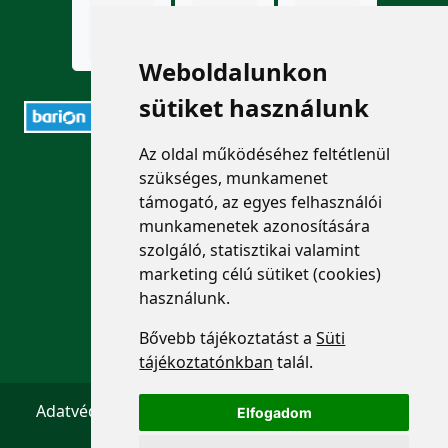
Weboldalunkon
sütiket használunk
Az oldal működéséhez feltétlenül
ELÉRHETŐSÉGEK
szükséges, munkamenet
támogató, az egyes felhasználói
+36 1 880 7600
munkamenetek azonosítására
szolgáló, statisztikai valamint
info@mprx.hu
marketing célú sütiket (cookies)
használunk.
Bővebb tájékoztatást a
Süti
tájékoztatónkban
talál.
Adatvédelem
ÁSZF
Impresszum
Kapcsolat
Elfogadom