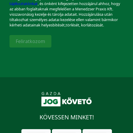
tájékoztatónkat
, és önként kifejezetten hozzájárul ahhoz, hogy
az abban foglaltaknak megfelelően a Menedzser Praxis Kft.
visszavonásig kezelje és tárolja adatait. Hozzájárulása után
tiltakozhat személyes adatai kezelése ellen valamint bármikor
kérheti adatainak helyesbítését,törlését, korlátozását.
Feliratkozom
KÖVESSEN MINKET!