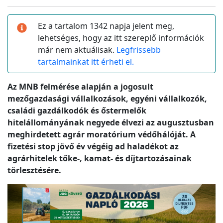
Ez a tartalom 1342 napja jelent meg,
lehetséges, hogy az itt szereplő információk
már nem aktuálisak.
Legfrissebb
tartalmainkat itt érheti el.
Az MNB felmérése alapján a jogosult
mezőgazdasági vállalkozások, egyéni vállalkozók,
családi gazdálkodók és őstermelők
hitelállományának negyede élvezi az augusztusban
meghirdetett agrár moratórium védőhálóját. A
fizetési stop jövő év végéig ad haladékot az
agrárhitelek tőke-, kamat- és díjtartozásainak
törlesztésére.