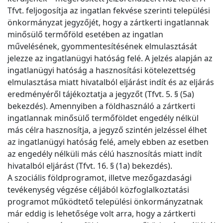
Tfvt. feljogosítja az ingatlan fekvése szerinti települési
önkormányzat jegyzőjét, hogy a zártkerti ingatlannak
minősülő termőföld esetében az ingatlan
művelésének, gyommentesítésének elmulasztását
jelezze az ingatlanügyi hatóság felé. A jelzés alapján az
ingatlanügyi hatóság a hasznosítási kötelezettség
elmulasztása miatt hivatalból eljárást indít és az eljárás
eredményéről tájékoztatja a jegyzőt (Tfvt. 5. § (5a)
bekezdés). Amennyiben a földhasználó a zártkerti
ingatlannak minősülő termőföldet engedély nélkül
más célra hasznosítja, a jegyző szintén jelzéssel élhet
az ingatlanügyi hatóság felé, amely ebben az esetben
az engedély nélküli más célú hasznosítás miatt indít
hivatalból eljárást (Tfvt. 16. § (1a) bekezdés).
A szociális földprogramot, illetve mezőgazdasági
tevékenység végzése céljából közfoglalkoztatási
programot működtető települési önkormányzatnak
már eddig is lehetősége volt arra, hogy a zártkerti