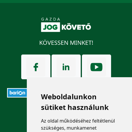
KÖVESSEN MINKET!
Weboldalunkon
sütiket használunk
ELÉRHETŐSÉGEK
Az oldal működéséhez feltétlenül
+36 1 880 7600
szükséges, munkamenet