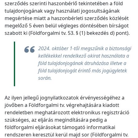
szerződés szerinti haszonbérlő tekintetében a föld
tulajdonjogának vagy használati jogosultságának
megsértése miatt a haszonbérleti szerződés közlését
megelőző 5 éven belül végleges döntésében bírságot
szabott ki (Földforgalmi tv. 53. § (1) bekezdés d) pont).
2024. október 1-től megszűnik a biztonsági
kellékekkel rendelkező okirat használata a
föld tulajdonjogának átruházása illetve a
föld tulajdonjogát érintő más jogügyletek
során.
Az ilyen jellegű jognyilatkozatok érvényességéhez a
jövőben a Földforgalmi tv. végrehajtására kiadott
rendeletben meghatározott elektronikus regisztráció
szükséges, az eljárás megindítására pedig a
földforgalmi eljárásokat támogató informatikai
rendszeren keresztül kerül majd sor (Földforgalmi tv.