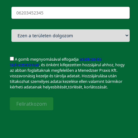
A gomb megnyomásával elfogadja
adatkezelési
tájékoztatónkat
, és önként kifejezetten hozzájárul ahhoz, hogy
az abban foglaltaknak megfelelően a Menedzser Praxis Kft.
visszavonásig kezelje és tárolja adatait. Hozzájárulása után
tiltakozhat személyes adatai kezelése ellen valamint bármikor
kérheti adatainak helyesbítését,törlését, korlátozását.
Feliratkozom