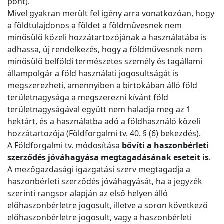
pont).
Mivel gyakran merült fel igény arra vonatkozóan, hogy
a földtulajdonos a földet a földművesnek nem
minősülő közeli hozzátartozójának a használatába is
adhassa, új rendelkezés, hogy a földművesnek nem
minősülő belföldi természetes személy és tagállami
állampolgár a föld használati jogosultságát is
megszerezheti, amennyiben a birtokában álló föld
területnagysága a megszerezni kívánt föld
területnagyságával együtt nem haladja meg az 1
hektárt, és a használatba adó a földhasználó közeli
hozzátartozója (Földforgalmi tv. 40. § (6) bekezdés).
A Földforgalmi tv. módosítása
bővíti a haszonbérleti
szerződés jóváhagyása megtagadásának eseteit is
.
A mezőgazdasági igazgatási szerv megtagadja a
haszonbérleti szerződés jóváhagyását, ha a jegyzék
szerinti rangsor alapján az első helyen álló
előhaszonbérletre jogosult, illetve a soron következő
előhaszonbérletre jogosult, vagy a haszonbérleti