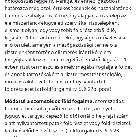
dologösszességgé nyilvánítja, és ehhez igazodóan
határozza meg azok értékesítésének és használatának
különös szabályait is. A törvény alapján a rizstelep az
élelmiszerlánc-felügyeleti szerv által rizstelepként
elismert olyan, egy vagy több földrészletből álló,
legalább 1 hektár térmértékű, egységes művelés alatt
álló terület, amelyen a mezőgazdasági termelő a
rizstelepként történő elismerés iránti kérelem
benyújtását közvetlenül megelőző 3 évből legalább 1
évben rizst termeszt, és amely magába foglalja a földet
és annak tartozékaként a rizstermesztést szolgáló,
művelés alól kivett területként nyilvántartott
földrészletet is (Földforgalmi tv. 5. § 22b. pont).
Módosul a szomszédos föld fogalma
, szomszédos
földnek minősül a jövőben az a föld is, amelyet a
jogügylet tárgyát képező földtől önálló helyrajzi szám
alatt nyilvántartott patak földrészlet vagy földrészletek
közbeékelődése választ el (Földforgalmi tv. 5. § 23.