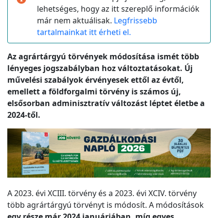
lehetséges, hogy az itt szereplő információk
már nem aktuálisak.
Legfrissebb
tartalmainkat itt érheti el.
Az agrártárgyú törvények módosítása ismét több
lényeges jogszabályban hoz változtatásokat. Új
művelési szabályok érvényesek ettől az évtől,
emellett a földforgalmi törvény is számos új,
elsősorban adminisztratív változást léptet életbe a
2024-től.
A 2023. évi XCIII. törvény és a 2023. évi XCIV. törvény
több agrártárgyú törvényt is módosít. A módosítások
egy része már 2024 januárjában, míg egyes