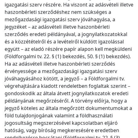
igazgatási szerv részére. Ha viszont az adásvételi illetve
haszonbérleti szerződéshez nem szükséges a
mezőgazdasági igazgatási szerv jóváhagyása, a
jegyzéket – az adásvételi illetve haszonbérleti
szerződés eredeti példányával, a jognyilatkozatokkal
és a közzétételről és a levételről küldött igazolással
együtt – az eladó részére papír alapon kell megküldeni
(Földforgalmi tv. 22. § (1) bekezdés, 50. § (1) bekezdés).
Ha az adásvételi illetve haszonbérleti szerződés
érvényessége a mezőgazdasági igazgatási szerv
jóváhagyásához kötött, a jegyző – a Földforgalmi tv.
végrehajtására kiadott rendeletben foglaltak szerint –
gondoskodik az általa átvett jognyilatkozatok eredeti
példányának megőrzéséről. A törvény előírja, hogy a
jegyző köteles az általa megőrzött dokumentumokat a
föld tulajdonjogának valamint a földhasználati
jogosultság megszerzésével kapcsolatban eljáró
hatóság, vagy bíróság megkeresésére eredetben
rendelkezésre bocsátani (Földforgalmi tv. 22. § (3)