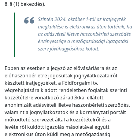
8. § (1) bekezdés).
Szintén 2024. október 1-től az iratjegyzék
megküldése is elektronikus úton történik, ha
az adásvételi illetve haszonbérleti szerződés
érvényessége a mezőgazdasági igazgatási
szerv jóváhagyásához kötött.
Ebben az esetben a jegyző az elővásárlásra és az
előhaszonbérletre jogosultak jognyilatkozatairól
készített iratjegyzéket, a Földforgalmi tv.
végrehajtására kiadott rendeletben foglaltak szerinti
közzétételre vonatkozó záradékkal ellátott,
anonimizált adásvételi illetve haszonbérleti szerződés,
valamint a jognyilatkozatok és a kormányzati portált
működtető szervezet által a közzétételről és a
levételről küldött igazolás másolatával együtt
elektronikus úton küldi meg a mezőgazdasági