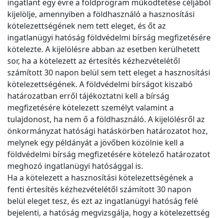
ingatlant egy évre a földprogram működtetése céljából
kijelölje, amennyiben a földhasználó a hasznosítási
kötelezettségének nem tett eleget, és őt az
ingatlanügyi hatóság földvédelmi bírság megfizetésére
kötelezte. A kijelölésre abban az esetben kerülhetett
sor, ha a kötelezett az értesítés kézhezvételétől
számított 30 napon belül sem tett eleget a hasznosítási
kötelezettségének. A földvédelmi bírságot kiszabó
határozatban erről tájékoztatni kell a bírság
megfizetésére kötelezett személyt valamint a
tulajdonost, ha nem ő a földhasználó. A kijelölésről az
önkormányzat hatósági hatáskörben határozatot hoz,
melynek egy példányát a jövőben közölnie kell a
földvédelmi bírság megfizetésére kötelező határozatot
meghozó ingatlanügyi hatósággal is.
Ha a kötelezett a hasznosítási kötelezettségének a
fenti értesítés kézhezvételétől számított 30 napon
belül eleget tesz, és ezt az ingatlanügyi hatóság felé
bejelenti, a hatóság megvizsgálja, hogy a kötelezettség