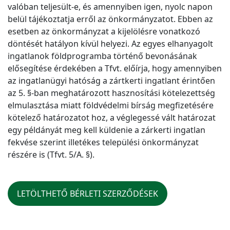
valóban teljesült-e, és amennyiben igen, nyolc napon
belül tájékoztatja erről az önkormányzatot. Ebben az
esetben az önkormányzat a kijelölésre vonatkozó
döntését hatályon kívül helyezi. Az egyes elhanyagolt
ingatlanok földprogramba történő bevonásának
elősegítése érdekében a Tfvt. előírja, hogy amennyiben
az ingatlanügyi hatóság a zártkerti ingatlant érintően
az 5. §-ban meghatározott hasznosítási kötelezettség
elmulasztása miatt földvédelmi bírság megfizetésére
kötelező határozatot hoz, a véglegessé vált határozat
egy példányát meg kell küldenie a zárkerti ingatlan
fekvése szerint illetékes települési önkormányzat
részére is (Tfvt. 5/A. §).
LETÖLTHETŐ BÉRLETI SZERZŐDÉSEK