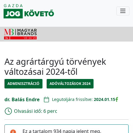
Az agrártárgyú törvények
változásai 2024-től
ADMINISZTRÁCIÓ
ADÓVÁLTOZÁSOK 2024
dr. Balás Endre
Legutoljára frissítve:
2024.01.15
Olvasási idő:
6 perc
Ez a tartalom 934 napja jelent meg,