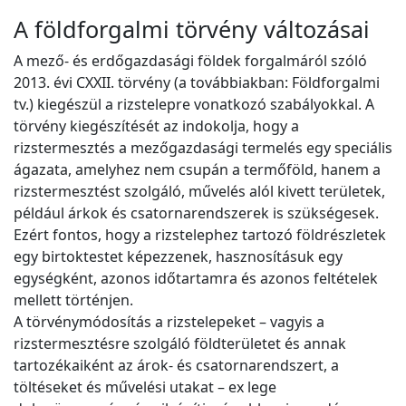
A földforgalmi törvény változásai
A mező- és erdőgazdasági földek forgalmáról szóló
2013. évi CXXII. törvény (a továbbiakban: Földforgalmi
tv.) kiegészül a rizstelepre vonatkozó szabályokkal. A
törvény kiegészítését az indokolja, hogy a
rizstermesztés a mezőgazdasági termelés egy speciális
ágazata, amelyhez nem csupán a termőföld, hanem a
rizstermesztést szolgáló, művelés alól kivett területek,
például árkok és csatornarendszerek is szükségesek.
Ezért fontos, hogy a rizstelephez tartozó földrészletek
egy birtoktestet képezzenek, hasznosításuk egy
egységként, azonos időtartamra és azonos feltételek
mellett történjen.
A törvénymódosítás a rizstelepeket – vagyis a
rizstermesztésre szolgáló földterületet és annak
tartozékaiként az árok- és csatornarendszert, a
töltéseket és művelési utakat – ex lege