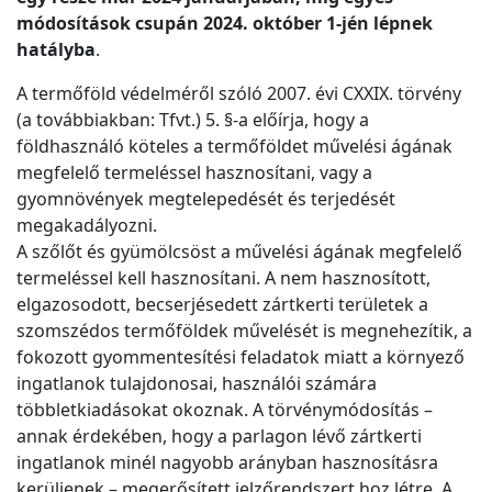
módosítások csupán 2024. október 1-jén lépnek
hatályba
.
A termőföld védelméről szóló 2007. évi CXXIX. törvény
(a továbbiakban: Tfvt.) 5. §-a előírja, hogy a
földhasználó köteles a termőföldet művelési ágának
megfelelő termeléssel hasznosítani, vagy a
gyomnövények megtelepedését és terjedését
megakadályozni.
A szőlőt és gyümölcsöst a művelési ágának megfelelő
termeléssel kell hasznosítani. A nem hasznosított,
elgazosodott, becserjésedett zártkerti területek a
szomszédos termőföldek művelését is megnehezítik, a
fokozott gyommentesítési feladatok miatt a környező
ingatlanok tulajdonosai, használói számára
többletkiadásokat okoznak. A törvénymódosítás –
annak érdekében, hogy a parlagon lévő zártkerti
ingatlanok minél nagyobb arányban hasznosításra
kerüljenek – megerősített jelzőrendszert hoz létre. A