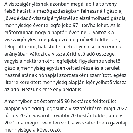
A visszaigénylésnek azonban megállapít a törvény
felső határt: a mezőgazdaságban felhasznált gázolaj
jövedékiadó-visszaigénylésnél az elszámolható gázolaj
mennyisége évente legfeljebb 97 liter/ha lehet. Az is
előfordulhat, hogy a naptári éven belül változik a
visszaigénylést megalapozó megművelt földterület,
felújított erdő, halastó területe. Ilyen esetben ennek
arányában változik a visszatéríthető adó összege:
vagyis a hektáronként legfeljebb figyelembe vehető
gázolajmennyiség egytizenketted része és a terület
használatának hónapjai szorzataként számított, egész
literre kerekített mennyiség alapján igényelhető vissza
az adó. Nézzünk erre egy példát is!
Amennyiben az őstermelő 90 hektáros földterület
alapján volt eddig jogosult a visszatérítésre, majd 2022.
június 20-án vásárolt további 20 hektár földet, amely
2021 óta megműveletlen volt, a visszatéríthető gázolaj
mennyisége a következő: