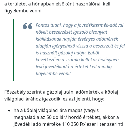
a területet a hónapban elsőként használónál kell
figyelembe venni!
Fontos tudni, hogy a jövedékitermék-adóval
növelt beszerzését igazoló bizonylat
kiállításának napján érvényes adómérték
alapján igényelhető vissza a beszerzett és fel
is használt gázolaj adója. Ebből
következően a számla keltekor érvényben
lévő jövedékiadó-mértéket kell mindig
figyelembe venni!
Főszabály szerint a gázolaj utáni adómérték a kőolaj
világpiaci árához igazodik, ez azt jelenti, hogy:
ha a kőolaj világpiaci ára magas (vagyis
meghaladja az 50 dollár/ hordó értéket), akkor a
jövedéki adó mértéke 110 350 Ft/ ezer liter szerinti