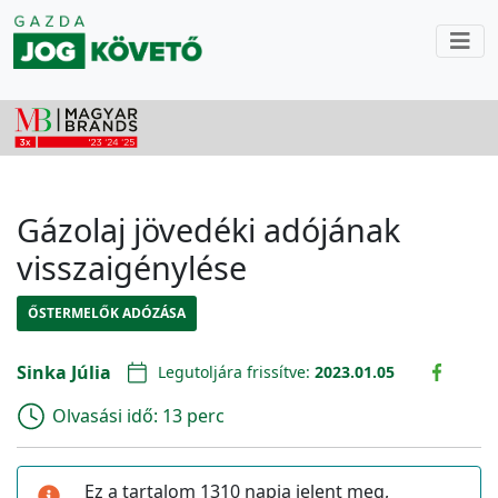
Gázolaj jövedéki adójának
visszaigénylése
ŐSTERMELŐK ADÓZÁSA
Sinka Júlia
Legutoljára frissítve:
2023.01.05
Olvasási idő:
13 perc
Ez a tartalom 1310 napja jelent meg,