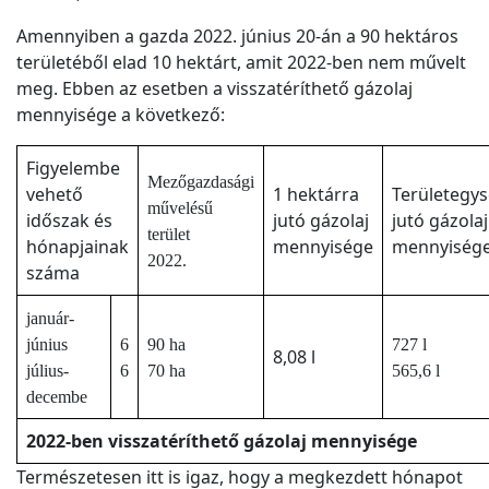
Amennyiben a gazda 2022. június 20-án a 90 hektáros
területéből elad 10 hektárt, amit 2022-ben nem művelt
meg. Ebben az esetben a visszatéríthető gázolaj
mennyisége a következő:
Figyelembe
Mezőgazdasági
vehető
1 hektárra
Területegy
művelésű
időszak és
jutó gázolaj
jutó gázolaj
terület
hónapjainak
mennyisége
mennyiség
2022.
száma
január-
június
6
90 ha
727 l
8,08 l
július-
6
70 ha
565,6 l
decembe
2022-ben visszatéríthető gázolaj mennyisége
Természetesen itt is igaz, hogy a megkezdett hónapot