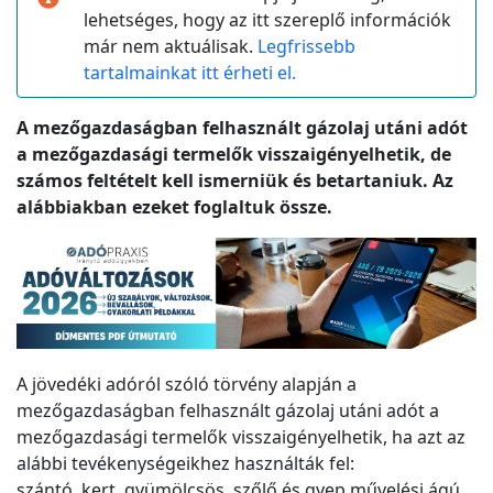
lehetséges, hogy az itt szereplő információk
már nem aktuálisak.
Legfrissebb
tartalmainkat itt érheti el.
A mezőgazdaságban felhasznált gázolaj utáni adót
a mezőgazdasági termelők visszaigényelhetik, de
számos feltételt kell ismerniük és betartaniuk. Az
alábbiakban ezeket foglaltuk össze.
A jövedéki adóról szóló törvény alapján a
mezőgazdaságban felhasznált gázolaj utáni adót a
mezőgazdasági termelők visszaigényelhetik, ha azt az
alábbi tevékenységeikhez használták fel:
szántó, kert, gyümölcsös, szőlő és gyep művelési ágú