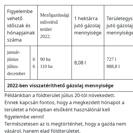
Figyelembe
Mezőgazdasági
vehető
1 hektárra
Területegy
művelésű
időszak és
jutó gázolaj
jutó gázolaj
terület
hónapjainak
mennyisége
mennyiség
2022.
száma
január-
június
6
90 ha
727 l
8,08 l
július-
6
110 ha
888,8 l
december
2022-ben visszatéríthető gázolaj mennyisége
Példánkban a földterület július 20-tól növekedett.
Ennek kapcsán fontos, hogy a megkezdett hónapot a
területet a hónapban elsőként használónál kell
figyelembe venni!
Természetesen az is megtörténhet, hogy a gazda nem
vásárol, hanem elad földterületet.