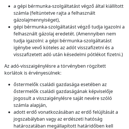
a gépi bérmunka-szolgáltatást végző által kiállított
számla (feltüntetve rajta a felhasznált
gázolajmennyiséget),
gépi bérmunka-szolgáltatást végző tudja igazolni a
felhasznált gázolaj eredetét. (Amennyiben nem
tudja igazolni: a gépi bérmunka-szolgáltatást
igénybe vevő köteles az adót visszafizetni és a
visszafizetett adó után késedelmi pótlékot fizetni.)
Az adó-visszaigénylésre a törvényben rögzített
korlátok is érvényesülnek:
őstermelők családi gazdasága esetében az
őstermelők családi gazdaságának képviselője
jogosult a visszaigénylésre saját nevére szóló
számla alapján,
adott erdő vonatkozásában az erdő felújítását a
jogszabályban vagy az erdészeti hatóság
határozatában megállapított határidőben kell