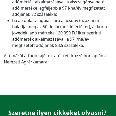
adómérték alkalmazásával, a visszaigényelhető
adó mértéke legfeljebb a 97 l/ha/év megfizetett
adójának 82 százaléka;
ha a kőolaj világpiaci ára alacsony (azaz nem
haladja meg az 50 dollár/hordó értéket), akkor a
jövedéki adó mértéke 120 350 Ft/ liter szerinti
adómérték alkalmazásával, a 97 l/ha/év
megfizetett adójának 83,5 százaléka.
A témáról átfogó tájékoztatót tett közzé honlapján a
Nemzeti Agrárkamara.
Szeretne ilyen cikkeket olvasni?