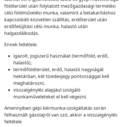
földterület után folytatott mezőgazdasági termelési
célú földművelési munka, valamint a betakarításhoz
kapcsolódó közvetlen szállítás, erdőterület után
erdőfelújítási célú munka, halastó után
halgazdálkodás.
Ennek feltétele:
igazolt, jogszerű használat (termőföld, erdő,
halastó),
termőföldterület, erdő, halastó nagyságát
hektárban, két tizedesjegy pontossággal kell
meghatározni,
visszaigénylés alapjául szolgáló
munkaműveleteket el kell végezni.
Amennyiben gépi bérmunka-szolgáltatás során
felhasznált gázolajról van szó, akkor a visszaigénylés
feltétele