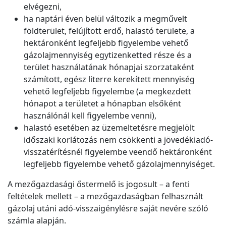
elvégezni,
ha naptári éven belül változik a megművelt
földterület, felújított erdő, halastó területe, a
hektáronként legfeljebb figyelembe vehető
gázolajmennyiség egytizenketted része és a
terület használatának hónapjai szorzataként
számított, egész literre kerekített mennyiség
vehető legfeljebb figyelembe (a megkezdett
hónapot a területet a hónapban elsőként
használónál kell figyelembe venni),
halastó esetében az üzemeltetésre megjelölt
időszaki korlátozás nem csökkenti a jövedékiadó-
visszatérítésnél figyelembe veendő hektáronként
legfeljebb figyelembe vehető gázolajmennyiséget.
A mezőgazdasági őstermelő is jogosult – a fenti
feltételek mellett – a mezőgazdaságban felhasznált
gázolaj utáni adó-visszaigénylésre saját nevére szóló
számla alapján.