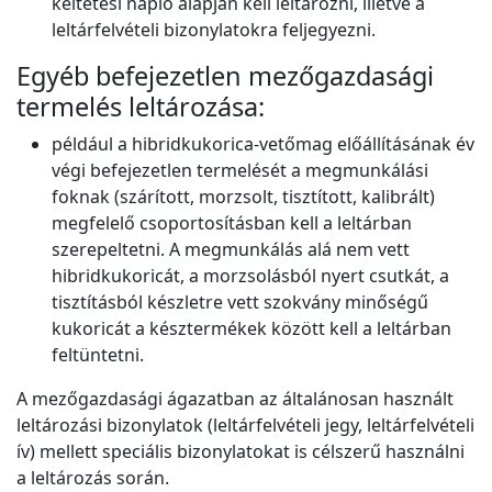
keltetési napló alapján kell leltározni, illetve a
leltárfelvételi bizonylatokra feljegyezni.
Egyéb befejezetlen mezőgazdasági
termelés leltározása:
például a hibridkukorica-vetőmag előállításának év
végi befejezetlen termelését a megmunkálási
foknak (szárított, morzsolt, tisztított, kalibrált)
megfelelő csoportosításban kell a leltárban
szerepeltetni. A megmunkálás alá nem vett
hibridkukoricát, a morzsolásból nyert csutkát, a
tisztításból készletre vett szokvány minőségű
kukoricát a késztermékek között kell a leltárban
feltüntetni.
A mezőgazdasági ágazatban az általánosan használt
leltározási bizonylatok (leltárfelvételi jegy, leltárfelvételi
ív) mellett speciális bizonylatokat is célszerű használni
a leltározás során.