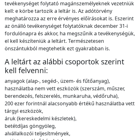
tevékenységet folytató magánszemélyeknek vezetniük
kell: e körbe tartozik a leltár is. Az adótörvény
meghatározza az erre érvényes előírásokat is. Eszerint
az önálló tevékenységet folytatóknak december 31-i
fordulónapra és akkor, ha megszűnik a tevékenységük,
el kell készíteniük a leltárt. Természetesen
önszántukból megtehetik ezt gyakrabban is.
A leltárt az alábbi csoportok szerint
kell felvenni:
anyagok (alap-, segéd-, üzem- és fűtőanyag),
használatba nem vett eszközök (szerszám, műszer,
berendezés, felszerelés, munkaruha, védőruha),
200 ezer forintnál alacsonyabb értékű használatba vett
tárgyi eszközök,
áruk (kereskedelmi készletek),
betétdíjas göngyöleg,
alvállalkozói teljesítmények,