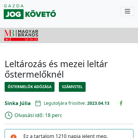
Leltározás és mezei leltár
őstermelőknél
ŐSTERMELŐK ADÓZÁSA
SZÁMVITEL
Sinka Júlia
Legutoljára frissítve:
2023.04.13
Olvasási idő:
18 perc
Ez a tartalom 1210 napja jelent meg,