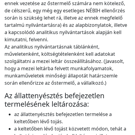
ennek vezetése az őstermelő számára nem kötelező,
de célszerű, egy még egy esetleges NÉBIH ellenőrzés
során is szükség lehet rá, illetve az ennek megfelelő
tartalmú nyilvántartásra) és az alapbizonylatok, illetve
a kapcsolódó analitikus nyilvántartások alapján kell
kimutatni, felvenni.
Az analitikus nyilvántartásnak táblánként,
műveletenként, költségtételenként kell adatokat
szolgáltatni a mezei leltár összeállításához. (Javasolt,
hogy a mezei leltárba felvett munkafolyamatok,
munkaműveletek minőségi állapotát határszemle
során ellenőrizze az őstermelő, a vállalkozó.)
Az állattenyésztés befejezetlen
termelésének leltározása:
az állattenyésztés befejezetlen termelése a
keltetőben lévő tojás.
a keltetőben lévő tojást közvetett módon, tehát a