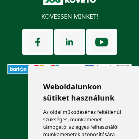
KÖVESSEN MINKET!
ELÉRHETŐSÉGEK
Weboldalunkon
sütiket használunk
+36 1 880 7600
Az oldal működéséhez feltétlenül
info@mprx.hu
szükséges, munkamenet
támogató, az egyes felhasználói
munkamenetek azonosítására