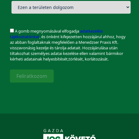
A gomb megnyomásával elfogadja
adatkezelési
tájékoztatónkat
, és önként kifejezetten hozzájárul ahhoz, hogy
az abban foglaltaknak megfelelően a Menedzser Praxis Kft.
visszavonásig kezelje és tárolja adatait. Hozzájárulása után
tiltakozhat személyes adatai kezelése ellen valamint bármikor
kérheti adatainak helyesbítését,törlését, korlátozását.
Feliratkozom