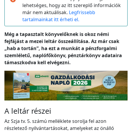
lehetséges, hogy az itt szereplő információk
már nem aktuálisak.
Legfrissebb
tartalmainkat itt érheti el.
Még a tapasztalt könyvelőknek is okoz némi
fejfájást a mezei leltár összeállítása. Az már csak
„hab a tortán”, ha ezt a munkát a pénzforgalmi
szemléletű, naplófőkönyv, pénztárkönyv adataira
támaszkodva kell elvégezni.
A leltár részei
Az Szja tv. 5. számú melléklete sorolja fel azon
részletező nyilvántartásokat, amelyeket az önálló