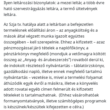
Ilyen leltározási bizonylatok: a mezei leltár, a több évre
ható szervestrágyázás leltára, a termő ültetvények
leltára.
Az Szja tv. hatálya alatt a leltárban a befejezetlen
termelésnek előállítási áron – az anyagköltség és a
mások által végzett munka igazolt együttes
összegében – kell szerepelnie. Ehhez a kifizetett – azaz
pénzmozgással járó tételek a naplófőkönyv, a
pénztárkönyv megfelelő (mondjuk a vetőmagra költött
összeg az „Anyag- és árubeszerzés”) rovatból derül ki,
de indokolt részletező nyilvántartás – táblatörzskönyv,
gazdálkodási napló, illetve ennek megfelelő tartalmú
nyilvántartás – vezetése is, mivel a termelési folyamat
áthúzódik egyik évről a másikra, illetve a könyvelés
adott rovatai egyéb címen felmerült és kifizetett
tételeket is tartalmazhatnak. (Ehhez vásárolhatóak
formanyomtatványok, illetve számítógépes programok
is készülnek/készültek kifejezetten e célra.)