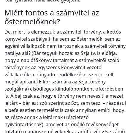
Miért fontos a számvitel az
őstermelőknek?
De, miért is elemezzük a számviteli törvény, a kettős
könyvvitel szabályait, ha sem az őstermelők, sem az
egyéni vállalkozók nem tartoznak a számviteli törvény
hatálya alá? (Bár tegyük hozzá: az Szja tv. is előírja,
hogy a naplófőkönyv tartalmát a számvitelről szóló
törvénynek az egyszeres könyvvitelt vezető
vállalkozókra irányadó rendelkezései szerint kell
megállapítani.) E kör számára az Szja törvény
szolgál(na) elsődleges kiindulópontként e kérdésben
is. A baj csak az, hogy e törvény nem nevesíti a mezei
leltárt – bár ezt szó szerint az Szt. sem teszi – ráadásul
a befejezetlen termelést is csak annyiban említi, hogy
az része annak a leltárnak (részletező
nyilvántartásnak), amelyet az önálló tevékenységet
folytató magánszemélyeknek az adótörvény 5. számú