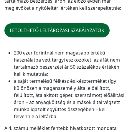
tartalmazó beszerzési áron, az előző évben már
meglévőket a nyitóleltári értéken kell szerepeltetnie;
LETÖLTHETŐ LELTÁROZÁSI SZABÁLYZATOK
200 ezer forintnál nem magasabb értékű
használatba vett tárgyi eszközöket, az áfát nem
tartalmazó beszerzési ár 50 százalékos értékén
kell kimutatnia;
a saját termelésű félkész és készterméket (így
különösen a magánszemély által előállított,
felújított, átalakított gépet, szerszámot) előállítási
áron – az anyagköltség és a mások által végzett
munka igazolt együttes összegében – kell
felvennie a leltárba.
A 4. számú melléklet fentebb hivatkozott mondata