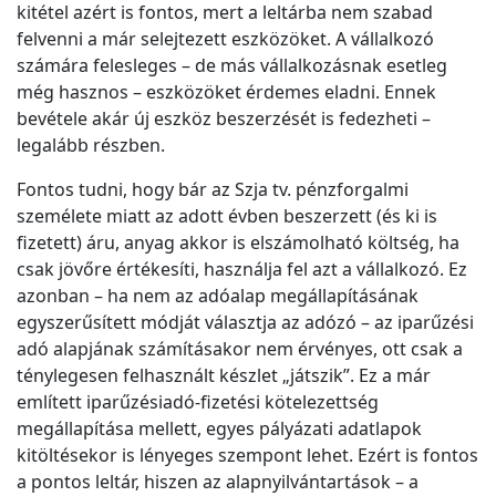
kitétel azért is fontos, mert a leltárba nem szabad
felvenni a már selejtezett eszközöket. A vállalkozó
számára felesleges – de más vállalkozásnak esetleg
még hasznos – eszközöket érdemes eladni. Ennek
bevétele akár új eszköz beszerzését is fedezheti –
legalább részben.
Fontos tudni, hogy bár az Szja tv. pénzforgalmi
személete miatt az adott évben beszerzett (és ki is
fizetett) áru, anyag akkor is elszámolható költség, ha
csak jövőre értékesíti, használja fel azt a vállalkozó. Ez
azonban – ha nem az adóalap megállapításának
egyszerűsített módját választja az adózó – az iparűzési
adó alapjának számításakor nem érvényes, ott csak a
ténylegesen felhasznált készlet „játszik”. Ez a már
említett iparűzésiadó-fizetési kötelezettség
megállapítása mellett, egyes pályázati adatlapok
kitöltésekor is lényeges szempont lehet. Ezért is fontos
a pontos leltár, hiszen az alapnyilvántartások – a