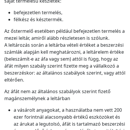
saját termelésű készletek:
befejezetlen termelés,
félkész és késztermék.
Az őstermelő esetében például befejezetlen termelés a
mezei leltár, amiről alább részletesen is szólunk.
A leltározás során a leltárba vételi értéket a beszerzési
számlák alapján kell meghatározni, a leltárelem értéke
(beleszámít-e az áfa vagy sem) attól is függ, hogy az
áfát milyen szabály szerint fizette meg a vállalkozó a
beszerzéskor: az általános szabályok szerint, vagy attól
eltérően.
Az áfát nem az általános szabályok szerint fizető
magánszemélynek a leltárban
a vásárolt anyagokat, a használatba nem vett 200
ezer forintnál alacsonyabb értékű eszközöket és
az árukat a legutolsó, áfát is tartalmazó beszerzési