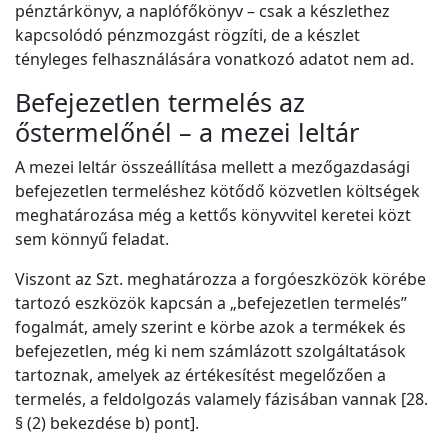
pénztárkönyv, a naplófőkönyv – csak a készlethez
kapcsolódó pénzmozgást rögzíti, de a készlet
tényleges felhasználására vonatkozó adatot nem ad.
Befejezetlen termelés az
őstermelőnél – a mezei leltár
A mezei leltár összeállítása mellett a mezőgazdasági
befejezetlen termeléshez kötődő közvetlen költségek
meghatározása még a kettős könyvvitel keretei közt
sem könnyű feladat.
Viszont az Szt. meghatározza a forgóeszközök körébe
tartozó eszközök kapcsán a „befejezetlen termelés”
fogalmát, amely szerint e körbe azok a termékek és
befejezetlen, még ki nem számlázott szolgáltatások
tartoznak, amelyek az értékesítést megelőzően a
termelés, a feldolgozás valamely fázisában vannak [28.
§ (2) bekezdése b) pont].