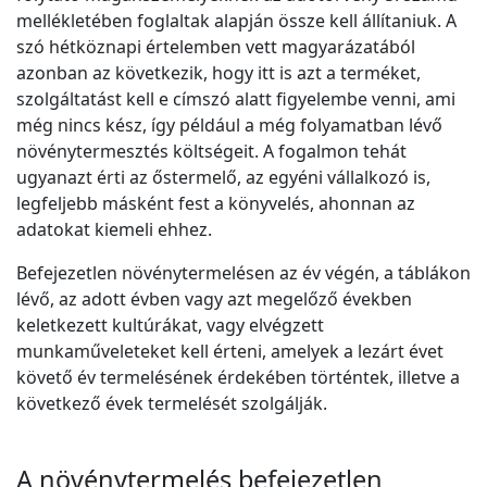
mellékletében foglaltak alapján össze kell állítaniuk. A
szó hétköznapi értelemben vett magyarázatából
azonban az következik, hogy itt is azt a terméket,
szolgáltatást kell e címszó alatt figyelembe venni, ami
még nincs kész, így például a még folyamatban lévő
növénytermesztés költségeit. A fogalmon tehát
ugyanazt érti az őstermelő, az egyéni vállalkozó is,
legfeljebb másként fest a könyvelés, ahonnan az
adatokat kiemeli ehhez.
Befejezetlen növénytermelésen az év végén, a táblákon
lévő, az adott évben vagy azt megelőző években
keletkezett kultúrákat, vagy elvégzett
munkaműveleteket kell érteni, amelyek a lezárt évet
követő év termelésének érdekében történtek, illetve a
következő évek termelését szolgálják.
A növénytermelés befejezetlen