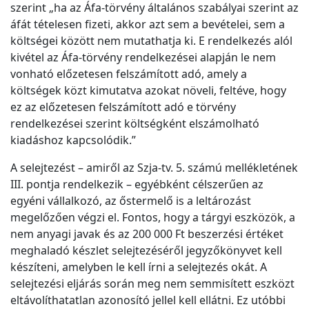
szerint „ha az Áfa-törvény általános szabályai szerint az
áfát tételesen fizeti, akkor azt sem a bevételei, sem a
költségei között nem mutathatja ki. E rendelkezés alól
kivétel az Áfa-törvény rendelkezései alapján le nem
vonható előzetesen felszámított adó, amely a
költségek közt kimutatva azokat növeli, feltéve, hogy
ez az előzetesen felszámított adó e törvény
rendelkezései szerint költségként elszámolható
kiadáshoz kapcsolódik.”
A selejtezést – amiről az Szja-tv. 5. számú mellékletének
III. pontja rendelkezik – egyébként célszerűen az
egyéni vállalkozó, az őstermelő is a leltározást
megelőzően végzi el. Fontos, hogy a tárgyi eszközök, a
nem anyagi javak és az 200 000 Ft beszerzési értéket
meghaladó készlet selejtezéséről jegyzőkönyvet kell
készíteni, amelyben le kell írni a selejtezés okát. A
selejtezési eljárás során meg nem semmisített eszközt
eltávolíthatatlan azonosító jellel kell ellátni. Ez utóbbi