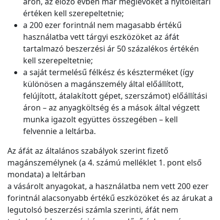
áron, az előző évben már meglévőket a nyitóleltári
értéken kell szerepeltetnie;
a 200 ezer forintnál nem magasabb értékű
használatba vett tárgyi eszközöket az áfát
tartalmazó beszerzési ár 50 százalékos értékén
kell szerepeltetnie;
a saját termelésű félkész és készterméket (így
különösen a magánszemély által előállított,
felújított, átalakított gépet, szerszámot) előállítási
áron – az anyagköltség és a mások által végzett
munka igazolt együttes összegében – kell
felvennie a leltárba.
Az áfát az általános szabályok szerint fizető
magánszemélynek (a 4. számú melléklet 1. pont első
mondata) a leltárban
a vásárolt anyagokat, a használatba nem vett 200 ezer
forintnál alacsonyabb értékű eszközöket és az árukat a
legutolsó beszerzési számla szerinti, áfát nem