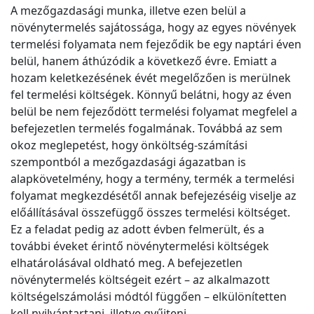
A mezőgazdasági munka, illetve ezen belül a
növénytermelés sajátossága, hogy az egyes növények
termelési folyamata nem fejeződik be egy naptári éven
belül, hanem áthúzódik a következő évre. Emiatt a
hozam keletkezésének évét megelőzően is merülnek
fel termelési költségek. Könnyű belátni, hogy az éven
belül be nem fejeződött termelési folyamat megfelel a
befejezetlen termelés fogalmának. Továbbá az sem
okoz meglepetést, hogy önköltség-számítási
szempontból a mezőgazdasági ágazatban is
alapkövetelmény, hogy a termény, termék a termelési
folyamat megkezdésétől annak befejezéséig viselje az
előállításával összefüggő összes termelési költséget.
Ez a feladat pedig az adott évben felmerült, és a
további éveket érintő növénytermelési költségek
elhatárolásával oldható meg. A befejezetlen
növénytermelés költségeit ezért – az alkalmazott
költségelszámolási módtól függően – elkülönítetten
kell nyilvántartani, illetve gyűjteni.