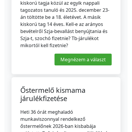
kiskorú tagja közül az egyik nappali
tagozatos tanuló és 2025. december 23-
án töltötte be a 18. életévet. A másik
kiskorú tag 14 éves. Kell-e az arányos
bevételről Szja-bevallást benyújtania és
Szja-t, szochó fizetnie? Tb-járulékot
mikortól kell fizetnie?
Megnézem a választ
Őstermelő kismama
járulékfizetése
Heti 36 órát meghaladó
munkaviszonnyal rendelkező
őstermelőnek 2026-ban kisbabája