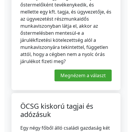
őstermelőként tevékenykedik, és
mellette egy kft. tagja, és ügyvezetője, és
az ügyvezetést részmunkaidős
munkaviszonyban látja el, akkor az
őstermelésben mentesül-e a
járulékfizetési kötelezettség alól a
munkaviszonyára tekintettel, független
attól, hogy a cégben nem a nyolc órás
járulékot fizeti meg?
Megnézem a választ
ÖCSG kiskorú tagjai és
adózásuk
Egy négy főből álló családi gazdaság két