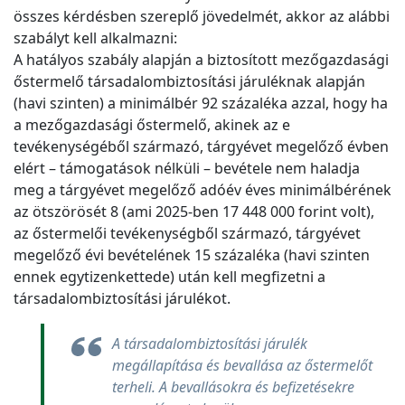
összes kérdésben szereplő jövedelmét, akkor az alábbi
szabályt kell alkalmazni:
A hatályos szabály alapján a biztosított mezőgazdasági
őstermelő társadalombiztosítási járuléknak alapján
(havi szinten) a minimálbér 92 százaléka azzal, hogy ha
a mezőgazdasági őstermelő, akinek az e
tevékenységéből származó, tárgyévet megelőző évben
elért – támogatások nélküli – bevétele nem haladja
meg a tárgyévet megelőző adóév éves minimálbérének
az ötszörösét 8 (ami 2025-ben 17 448 000 forint volt),
az őstermelői tevékenységből származó, tárgyévet
megelőző évi bevételének 15 százaléka (havi szinten
ennek egytizenkettede) után kell megfizetni a
társadalombiztosítási járulékot.
A társadalombiztosítási járulék
megállapítása és bevallása az őstermelőt
terheli. A bevallásokra és befizetésekre