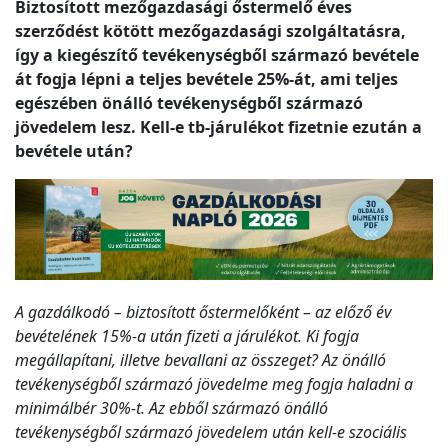
Biztosított mezőgazdasági őstermelő éves
szerződést kötött mezőgazdasági szolgáltatásra,
így a kiegészítő tevékenységből származó bevétele
át fogja lépni a teljes bevétele 25%-át, ami teljes
egészében önálló tevékenységből származó
jövedelem lesz. Kell-e tb-járulékot fizetnie ezután a
bevétele után?
A gazdálkodó – biztosított őstermelőként – az előző év
bevételének 15%-a után fizeti a járulékot. Ki fogja
megállapítani, illetve bevallani az összeget? Az önálló
tevékenységből származó jövedelme meg fogja haladni a
minimálbér 30%-t. Az ebből származó önálló
tevékenységből származó jövedelem után kell-e szociális