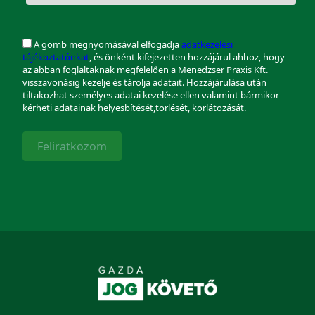
A gomb megnyomásával elfogadja
adatkezelési
tájékoztatónkat
, és önként kifejezetten hozzájárul ahhoz, hogy
az abban foglaltaknak megfelelően a Menedzser Praxis Kft.
visszavonásig kezelje és tárolja adatait. Hozzájárulása után
tiltakozhat személyes adatai kezelése ellen valamint bármikor
kérheti adatainak helyesbítését,törlését, korlátozását.
Feliratkozom