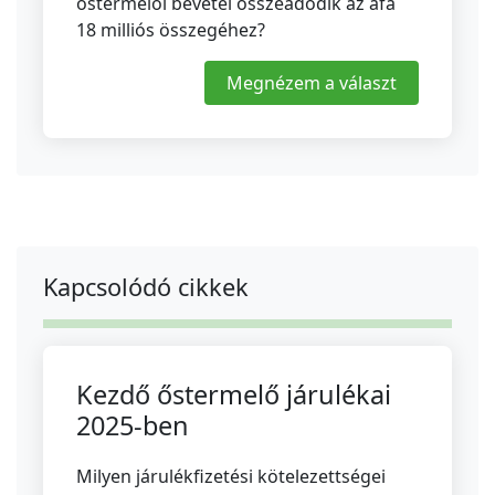
őstermelői bevétel összeadódik az áfa
18 milliós összegéhez?
Megnézem a választ
Kapcsolódó cikkek
Kezdő őstermelő járulékai
2025-ben
Milyen járulékfizetési kötelezettségei