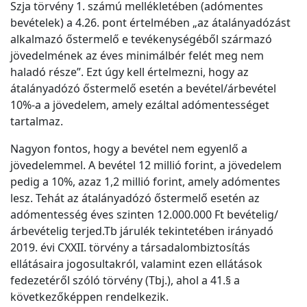
Szja törvény 1. számú mellékletében (adómentes
bevételek) a 4.26. pont értelmében „az átalányadózást
alkalmazó őstermelő e tevékenységéből származó
jövedelmének az éves minimálbér felét meg nem
haladó része”. Ezt úgy kell értelmezni, hogy az
átalányadózó őstermelő esetén a bevétel/árbevétel
10%-a a jövedelem, amely ezáltal adómentességet
tartalmaz.
Nagyon fontos, hogy a bevétel nem egyenlő a
jövedelemmel. A bevétel 12 millió forint, a jövedelem
pedig a 10%, azaz 1,2 millió forint, amely adómentes
lesz. Tehát az átalányadózó őstermelő esetén az
adómentesség éves szinten 12.000.000 Ft bevételig/
árbevételig terjed.Tb járulék tekintetében irányadó
2019. évi CXXII. törvény a társadalombiztosítás
ellátásaira jogosultakról, valamint ezen ellátások
fedezetéről szóló törvény (Tbj.), ahol a 41.§ a
következőképpen rendelkezik.