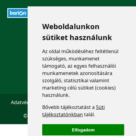
Weboldalunkon
ELÉRHETŐSÉGEK
sütiket használunk
+36 1 880 7600
Az oldal működéséhez feltétlenül
info@mprx.hu
szükséges, munkamenet
támogató, az egyes felhasználói
munkamenetek azonosítására
szolgáló, statisztikai valamint
marketing célú sütiket (cookies)
használunk.
Adatvédelem
ÁSZF
Impresszum
Kapcsolat
Bővebb tájékoztatást a
Süti
tájékoztatónkban
talál.
© 2026 Copyright:
Menedzserpraxis.hu
Elfogadom