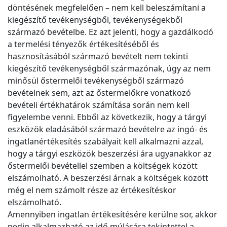
döntésének megfelelően – nem kell beleszámítani a
kiegészítő tevékenységből, tevékenységekből
származó bevételbe. Ez azt jelenti, hogy a gazdálkodó
a termelési tényezők értékesítéséből és
hasznosításából származó bevételt nem tekinti
kiegészítő tevékenységből származónak, úgy az nem
minősül őstermelői tevékenységből származó
bevételnek sem, azt az őstermelőkre vonatkozó
bevételi értékhatárok számítása során nem kell
figyelembe venni. Ebből az következik, hogy a tárgyi
eszközök eladásából származó bevételre az ingó- és
ingatlanértékesítés szabályait kell alkalmazni azzal,
hogy a tárgyi eszközök beszerzési ára ugyanakkor az
őstermelői bevétellel szemben a költségek között
elszámolható. A beszerzési árnak a költségek között
még el nem számolt része az értékesítéskor
elszámolható.
Amennyiben ingatlan értékesítésére kerülne sor, akkor
pedig alkalmazható az idő múlására tekintettel a