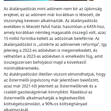
Az átalányadózás mint adónem nem bír az újdonság
erejével, ez az adónem már korábban is létezett, de
viszonylag kevesen alkalmazták. Az átalányadózás
esetében is létezett felső határ, hasonlóan a KATA-hoz,
amely korábban némileg magasabb összegű volt, azaz
15 millió forintba kellett az adózónak beleférnie. Az
átalányadózást is „utolérte az adónemek reformja”, így
jelenleg a 2022-es adóévben is megemelkedett, és
vélhetően a 2023-as adóévben is emelkedni fog, amit
összegszerüen befolyásol majd a következő
minimálbéremelés.
Az átalányadózást illetően viszont elmondhatjuk, hogy
az őstermelői jogviszony már jelentősen beelőzött,
azaz már 2021-től jelentett az őstermelőknek és a
családi gazdaságoknak könnyítést. Ráadásul az
őstermelők alkalmazhatják a legkedvezőbb
költségelszámolást, a 90%-os költséghányad
alkalmazását.