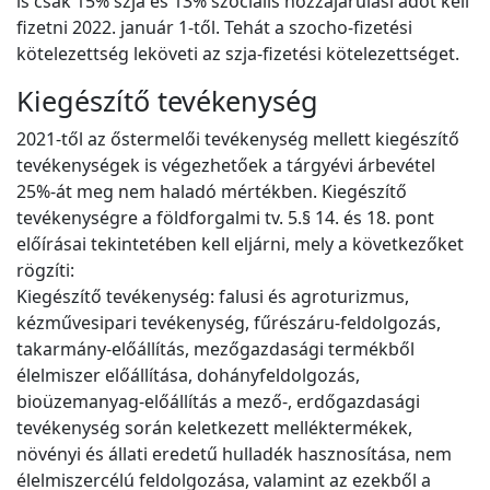
is csak 15% szja és 13% szociális hozzájárulási adót kell
fizetni 2022. január 1-től. Tehát a szocho-fizetési
kötelezettség leköveti az szja-fizetési kötelezettséget.
Kiegészítő tevékenység
2021-től az őstermelői tevékenység mellett kiegészítő
tevékenységek is végezhetőek a tárgyévi árbevétel
25%-át meg nem haladó mértékben. Kiegészítő
tevékenységre a földforgalmi tv. 5.§ 14. és 18. pont
előírásai tekintetében kell eljárni, mely a következőket
rögzíti:
Kiegészítő tevékenység: falusi és agroturizmus,
kézművesipari tevékenység, fűrészáru-feldolgozás,
takarmány-előállítás, mezőgazdasági termékből
élelmiszer előállítása, dohányfeldolgozás,
bioüzemanyag-előállítás a mező-, erdőgazdasági
tevékenység során keletkezett melléktermékek,
növényi és állati eredetű hulladék hasznosítása, nem
élelmiszercélú feldolgozása, valamint az ezekből a