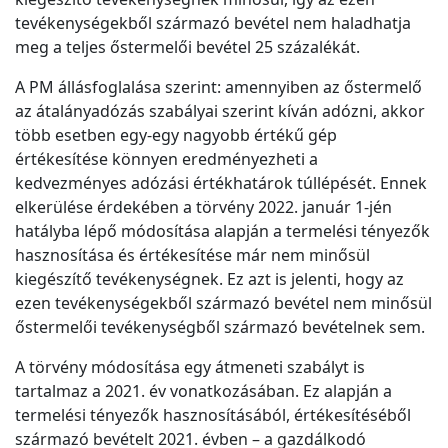
tevékenységekből származó bevétel nem haladhatja
meg a teljes őstermelői bevétel 25 százalékát.
A PM állásfoglalása szerint: amennyiben az őstermelő
az átalányadózás szabályai szerint kíván adózni, akkor
több esetben egy-egy nagyobb értékű gép
értékesítése könnyen eredményezheti a
kedvezményes adózási értékhatárok túllépését. Ennek
elkerülése érdekében a törvény 2022. január 1-jén
hatályba lépő módosítása alapján a termelési tényezők
hasznosítása és értékesítése már nem minősül
kiegészítő tevékenységnek. Ez azt is jelenti, hogy az
ezen tevékenységekből származó bevétel nem minősül
őstermelői tevékenységből származó bevételnek sem.
A törvény módosítása egy átmeneti szabályt is
tartalmaz a 2021. év vonatkozásában. Ez alapján a
termelési tényezők hasznosításából, értékesítéséből
származó bevételt 2021. évben – a gazdálkodó