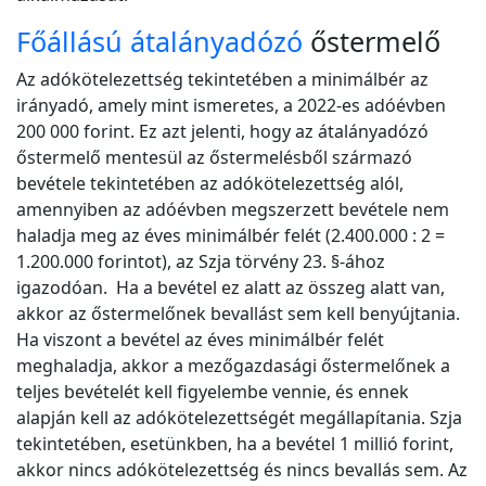
Főállású átalányadózó
őstermelő
Az adókötelezettség tekintetében a minimálbér az
irányadó, amely mint ismeretes, a 2022-es adóévben
200 000 forint. Ez azt jelenti, hogy az átalányadózó
őstermelő mentesül az őstermelésből származó
bevétele tekintetében az adókötelezettség alól,
amennyiben az adóévben megszerzett bevétele nem
haladja meg az éves minimálbér felét (2.400.000 : 2 =
1.200.000 forintot), az Szja törvény 23. §-ához
igazodóan. Ha a bevétel ez alatt az összeg alatt van,
akkor az őstermelőnek bevallást sem kell benyújtania.
Ha viszont a bevétel az éves minimálbér felét
meghaladja, akkor a mezőgazdasági őstermelőnek a
teljes bevételét kell figyelembe vennie, és ennek
alapján kell az adókötelezettségét megállapítania. Szja
tekintetében, esetünkben, ha a bevétel 1 millió forint,
akkor nincs adókötelezettség és nincs bevallás sem. Az