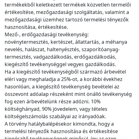
termékekből keletkezett termékek közvetlen termelői
értékesítése, mezőgazdasági szolgáltatás, valamint a
mezőgazdasági üzemhez tartozó termelési tényezők
hasznosítása, értékesítése.
Mező-, erdőgazdasági tevékenység:
növénytermesztés, kertészet, állattartás, a méhanya
nevelés, halászat, haltenyésztés, szaporítóanyag-
termesztés, vadgazdálkodás, erdőgazdálkodás,
kiegészítő tevékenységgel vegyes gazdálkodás.
Ha a kiegészítő tevékenységből származó árbevétel
eléri vagy meghaladja a 25%-ot, a korábbi évekhez
hasonlóan, a kiegészítő tevékenység bevételei az
összevont adóalap részeként mint önálló tevékenység
fog ezen árbevételünk része adózni. 10%
költséghányad, 90% jövedelem, vagy tételes
költségelszámolás szabályai az irányadóak.
A törvény hatálybalépésekor kimondta, hogy a
termelési tényezők hasznosítása és értékesítése
kiegészítő tevékenységnek minősül, így az ezen