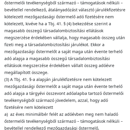
őstermelői tevékenységből származó – támogatások nélküli –
bevétellel rendelkező, átalányadózást választó járulékfizetésre
kötelezett mezőgazdasági őstermelő adó fizetésére nem
kötelezett, kivéve ha a Tbj. 41. § (4) bekezdése szerint a
magasabb összegű társadalombiztosítási ellátások
megszerzése érdekében vállalja, hogy magasabb összeg után
fizeti meg a társadalombiztosítási járulékot. Ekkor a
mezőgazdasági őstermelőt a saját maga után évente terhelő
adó alapja a magasabb összegű társadalombiztosítási
ellátások megszerzése érdekében vállalt összeg adóévre
megállapított összege.
(3) A Tbj. 41. §-a alapján járulékfizetésre nem kötelezett
mezőgazdasági őstermelőt a saját maga után évente terhelő
adó alapja a tárgyévi összevont adóalapba tartozó őstermelői
tevékenységből származó jövedelem, azzal, hogy adó
fizetésére nem kötelezett
a) az éves minimálbér felét az adóévben meg nem haladó
őstermelői tevékenységből származó – támogatások nélküli –
bevétellel rendelkező mezőgazdasági őstermelő,