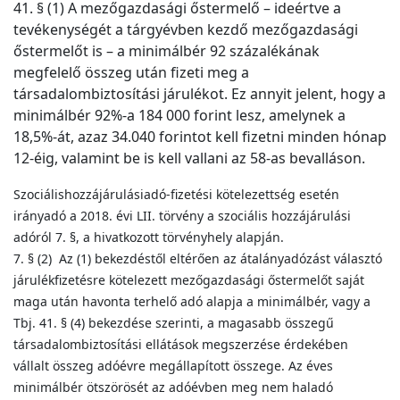
41. § (1) A mezőgazdasági őstermelő – ideértve a
tevékenységét a tárgyévben kezdő mezőgazdasági
őstermelőt is – a minimálbér 92 százalékának
megfelelő összeg után fizeti meg a
társadalombiztosítási járulékot. Ez annyit jelent, hogy a
minimálbér 92%-a 184 000 forint lesz, amelynek a
18,5%-át, azaz 34.040 forintot kell fizetni minden hónap
12-éig, valamint be is kell vallani az 58-as bevalláson.
Szociálishozzájárulásiadó-fizetési kötelezettség esetén
irányadó a 2018. évi LII. törvény a szociális hozzájárulási
adóról 7. §, a hivatkozott törvényhely alapján.
7. § (2) Az (1) bekezdéstől eltérően az átalányadózást választó
járulékfizetésre kötelezett mezőgazdasági őstermelőt saját
maga után havonta terhelő adó alapja a minimálbér, vagy a
Tbj. 41. § (4) bekezdése szerinti, a magasabb összegű
társadalombiztosítási ellátások megszerzése érdekében
vállalt összeg adóévre megállapított összege. Az éves
minimálbér ötszörösét az adóévben meg nem haladó