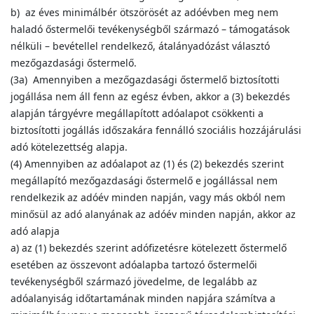
b) az éves minimálbér ötszörösét az adóévben meg nem
haladó őstermelői tevékenységből származó – támogatások
nélküli – bevétellel rendelkező, átalányadózást választó
mezőgazdasági őstermelő.
(3a) Amennyiben a mezőgazdasági őstermelő biztosítotti
jogállása nem áll fenn az egész évben, akkor a (3) bekezdés
alapján tárgyévre megállapított adóalapot csökkenti a
biztosítotti jogállás időszakára fennálló szociális hozzájárulási
adó kötelezettség alapja.
(4) Amennyiben az adóalapot az (1) és (2) bekezdés szerint
megállapító mezőgazdasági őstermelő e jogállással nem
rendelkezik az adóév minden napján, vagy más okból nem
minősül az adó alanyának az adóév minden napján, akkor az
adó alapja
a) az (1) bekezdés szerint adófizetésre kötelezett őstermelő
esetében az összevont adóalapba tartozó őstermelői
tevékenységből származó jövedelme, de legalább az
adóalanyiság időtartamának minden napjára számítva a