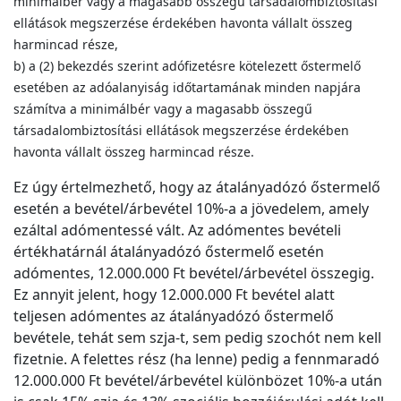
minimálbér vagy a magasabb összegű társadalombiztosítási
ellátások megszerzése érdekében havonta vállalt összeg
harmincad része,
b) a (2) bekezdés szerint adófizetésre kötelezett őstermelő
esetében az adóalanyiság időtartamának minden napjára
számítva a minimálbér vagy a magasabb összegű
társadalombiztosítási ellátások megszerzése érdekében
havonta vállalt összeg harmincad része.
Ez úgy értelmezhető, hogy az átalányadózó őstermelő
esetén a bevétel/árbevétel 10%-a a jövedelem, amely
ezáltal adómentessé vált. Az adómentes bevételi
értékhatárnál átalányadózó őstermelő esetén
adómentes, 12.000.000 Ft bevétel/árbevétel összegig.
Ez annyit jelent, hogy 12.000.000 Ft bevétel alatt
teljesen adómentes az átalányadózó őstermelő
bevétele, tehát sem szja-t, sem pedig szochót nem kell
fizetnie. A felettes rész (ha lenne) pedig a fennmaradó
12.000.000 Ft bevétel/árbevétel különbözet 10%-a után