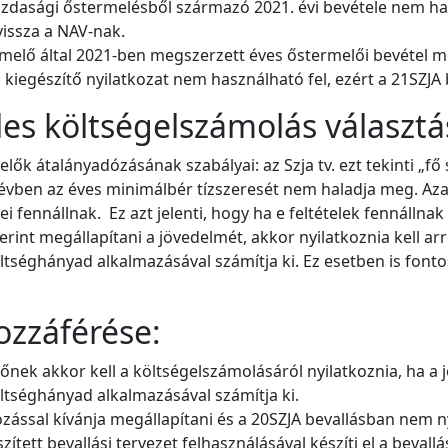
azdasági őstermelésből származó 2021. évi bevétele nem hal
vissza a NAV-nak.
elő által 2021-ben megszerzett éves őstermelői bevétel me
kiegészítő nyilatkozat nem használható fel, ezért a 21SZJA b
les költségelszámolás választá
lők átalányadózásának szabályai: az Szja tv. ezt tekinti „fő
vben az éves minimálbér tízszeresét nem haladja meg. Aza
ei fennállnak. Ez azt jelenti, hogy ha e feltételek fennálln
int megállapítani a jövedelmét, akkor nyilatkoznia kell arr
ltséghányad alkalmazásával számítja ki. Ez esetben is font
ozzáférése:
őnek akkor kell a költségelszámolásáról nyilatkoznia, ha a
ltséghányad alkalmazásával számítja ki.
ózással kívánja megállapítani és a 20SZJA bevallásban nem n
ített bevallási tervezet felhasználásával készíti el a bevallá