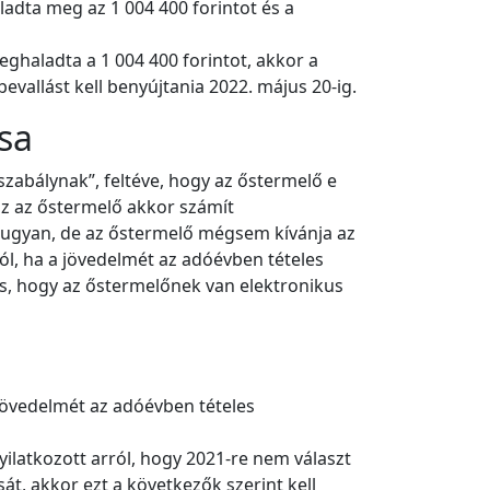
adta meg az 1 004 400 forintot és a
ghaladta a 1 004 400 forintot, akkor a
evallást kell benyújtania 2022. május 20-ig.
sa
 szabálynak”, feltéve, hogy az őstermelő e
z az őstermelő akkor számít
ak ugyan, de az őstermelő mégsem kívánja az
ól, ha a jövedelmét az adóévben tételes
os, hogy az őstermelőnek van elektronikus
 jövedelmét az adóévben tételes
yilatkozott arról, hogy 2021-re nem választ
sát, akkor ezt a következők szerint kell