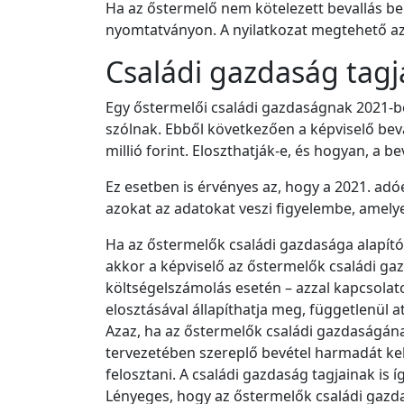
Ha az őstermelő nem kötelezett bevallás ben
nyomtatványon. A nyilatkozat megtehető az
Családi gazdaság tagj
Egy őstermelői családi gazdaságnak 2021-be
szólnak. Ebből következően a képviselő beva
millió forint. Eloszthatják-e, és hogyan, a 
Ez esetben is érvényes az, hogy a 2021. ad
azokat az adatokat veszi figyelembe, amely
Ha az őstermelők családi gazdasága alapító
akkor a képviselő az őstermelők családi ga
költségelszámolás esetén – azzal kapcsolato
elosztásával állapíthatja meg, függetlenül a
Azaz, ha az őstermelők családi gazdaságána
tervezetében szereplő bevétel harmadát kell
felosztani. A családi gazdaság tagjainak is íg
Lényeges, hogy az őstermelők családi gazda