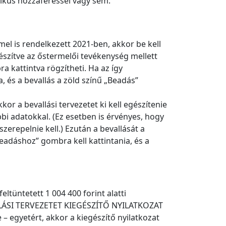
nikus hozzáféréssel vagy sem.
l is rendelkezett 2021-ben, akkor be kell
egészítve az őstermelői tevékenység mellett
a kattintva rögzítheti. Ha az így
 és a bevallás a zöld színű „Beadás”
r a bevallási tervezetet ki kell egészítenie
i adatokkal. (Ez esetben is érvényes, hogy
erepelnie kell.) Ezután a bevallását a
eadáshoz” gombra kell kattintania, és a
ltüntetett 1 004 400 forint alatti
VALLÁSI TERVEZETET KIEGÉSZÍTŐ NYILATKOZAT
– egyetért, akkor a kiegészítő nyilatkozat