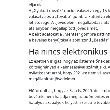
eljárnia:
A „Gyakori mezők” opciót választva egy 15 l
választva és a „Tovább” gombra kattintva 
lehetősége. A „Jövedelem megállapítása átal
átalányban megállapított jövedelmét.
A beírt adatokat a „Mentés” gombra kattintv
a bevallás benyújtása a zöld színű „Beadás”
Ha nincs elektronikus
Ez esetben is igaz, hogy az őstermelőnek ak
költséghányad alkalmazásával számítja ki. A
nyilatkozott arról, hogy 2021-re nem választ
megállapított jövedelmét.
Előfordulhat, hogy az Szja tv. 2020. decemb
bevétele nem haladja meg az adómentes érté
hatályos szabályok helyett, szeretné tovább