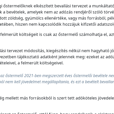
 őstermelőknek elkészített bevallási tervezet a munkáltatói,
k a bevételek, amelyek nem az adózás rendjéről szóló törvé
tt zöldség, gyümölcs ellenértéke, vagy más forrásból, pél
etében, hiszen nem kapcsolódik hozzájuk kifizetői adatszol
lmerült költségeit is csak az őstermelő számolhatja el, az
si tervezet módosítás, kiegészítés nélkül nem hagyható jóvá!
rvezetben tájékoztató adatként jelennek meg: ezeket az adóz
leivel, a felmerült költségeivel.
az őstermelő 2021-ben megszerzett éves őstermelői bevétele ne
ól nem kell jövedelmet megállapítania, és ezt a bevételt bevalla
 mellett más forrásokból is szert tett adóköteles jövedelem