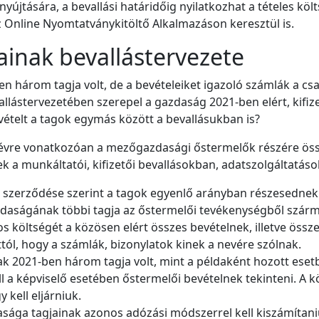
yújtására, a bevallási határidőig nyilatkozhat a tételes köl
 Online Nyomtatványkitöltő Alkalmazáson keresztül is.
ainak bevallástervezete
n három tagja volt, de a bevételeiket igazoló számlák a cs
llástervezetében szerepel a gazdaság 2021-ben elért, kifize
bevételt a tagok egymás között a bevallásukban is?
óévre vonatkozóan a mezőgazdasági őstermelők részére össze
ek a munkáltatói, kifizetői bevallásokban, adatszolgáltatá
 szerződése szerint a tagok egyenlő arányban részesednek a
zdaságának többi tagja az őstermelői tevékenységből szárma
s költségét a közösen elért összes bevételnek, illetve öss
ttól, hogy a számlák, bizonylatok kinek a nevére szólnak.
k 2021-ben három tagja volt, mint a példaként hozott esetb
 a képviselő esetében őstermelői bevételnek tekinteni. A k
y kell eljárniuk.
sága tagjainak azonos adózási módszerrel kell kiszámítani