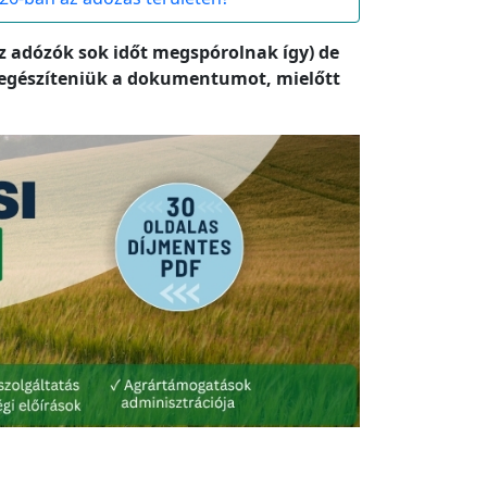
az adózók sok időt megspórolnak így) de
l egészíteniük a dokumentumot, mielőtt