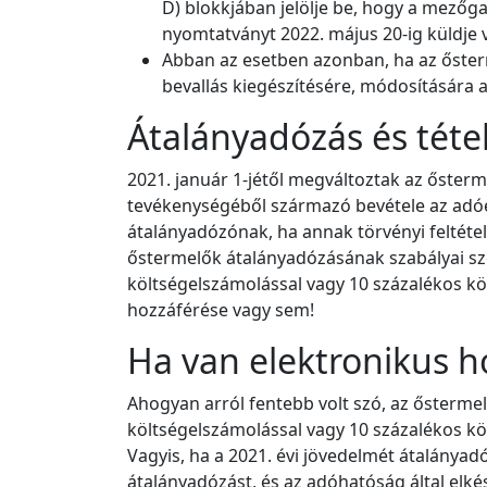
D) blokkjában jelölje be, hogy a mezőg
nyomtatványt 2022. május 20-ig küldje 
Abban az esetben azonban, ha az ősterm
bevallás kiegészítésére, módosítására a 
Átalányadózás és téte
2021. január 1-jétől megváltoztak az ősterme
tevékenységéből származó bevétele az adóé
átalányadózónak, ha annak törvényi feltétel
őstermelők átalányadózásának szabályai szer
költségelszámolással vagy 10 százalékos kö
hozzáférése vagy sem!
Ha van elektronikus h
Ahogyan arról fentebb volt szó, az őstermel
költségelszámolással vagy 10 százalékos kö
Vagyis, ha a 2021. évi jövedelmét átalányad
átalányadózást, és az adóhatóság által elkész