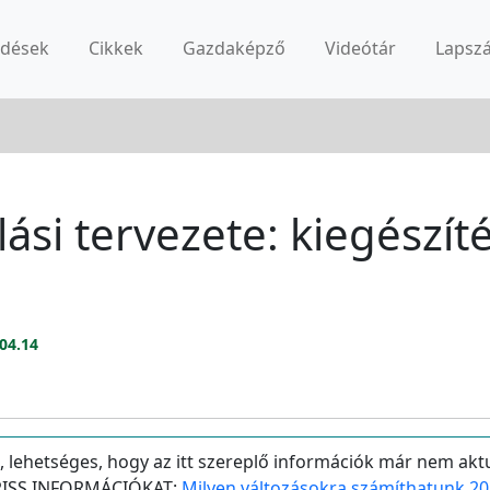
rdések
Cikkek
Gazdaképző
Videótár
Lapsz
ási tervezete: kiegészít
04.14
, lehetséges, hogy az itt szereplő információk már nem aktu
 FRISS INFORMÁCIÓKAT:
Milyen változásokra számíthatunk 20