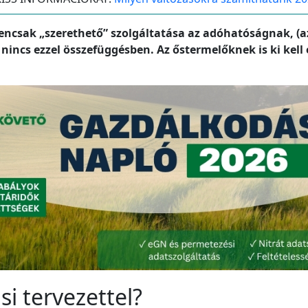
igencsak „szerethető” szolgáltatása az adóhatóságnak, (
nincs ezzel összefüggésben. Az őstermelőknek is ki kel
ási tervezettel?