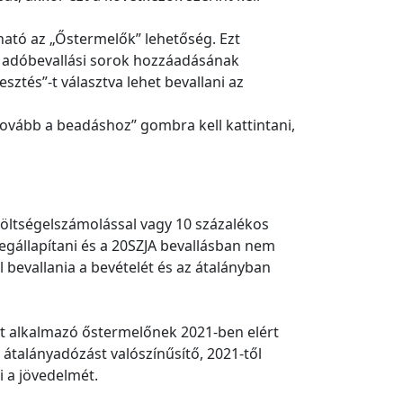
tható az „Őstermelők” lehetőség. Ezt
s adóbevallási sorok hozzáadásának
ztés”-t választva lehet bevallani az
Tovább a beadáshoz” gombra kell kattintani,
 költségelszámolással vagy 10 százalékos
egállapítani és a 20SZJA bevallásban nem
l bevallania a bevételét és az átalányban
ást alkalmazó őstermelőnek 2021-ben elért
átalányadózást valószínűsítő, 2021-től
i a jövedelmét.