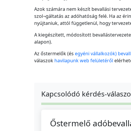
Azok számára nem készít bevallási tervezete
szol¬gáltatás az adóhatóság felé. Ha az érin
nyújtaniuk, attól függetlenül, hogy tervez
A kiegészített, módosított bevallástervezet
alapon).
Az őstermelők (és
egyéni vállalkozók) bevall
válaszok
havilapunk web felületéről
elérhe
Kapcsolódó kérdés-válasz
Őstermelő adóbevall