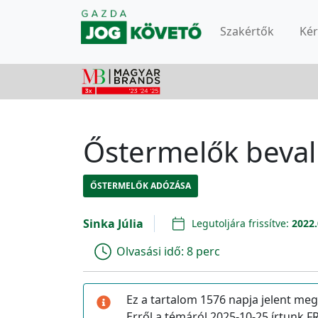
Szakértők
Ké
Őstermelők bevall
ŐSTERMELŐK ADÓZÁSA
Sinka Júlia
Legutoljára frissítve:
2022.
Olvasási idő:
8 perc
Ez a tartalom 1576 napja jelent meg
Erről a témáról 2025-10-25 írtunk