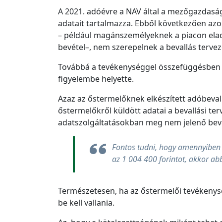
A 2021. adóévre a NAV által a mezőgazdasági
adatait tartalmazza. Ebből következően azo
– például magánszemélyeknek a piacon elado
bevétel–, nem szerepelnek a bevallás tervez
Továbbá a tevékenységgel összefüggésben fe
figyelembe helyette.
Azaz az őstermelőknek elkészített adóbevallá
őstermelőkről küldött adatai a bevallási te
adatszolgáltatásokban meg nem jelenő bevéte
Fontos tudni, hogy amennyiben 
az 1 004 400 forintot, akkor abb
Természetesen, ha az őstermelői tevékenység
be kell vallania.