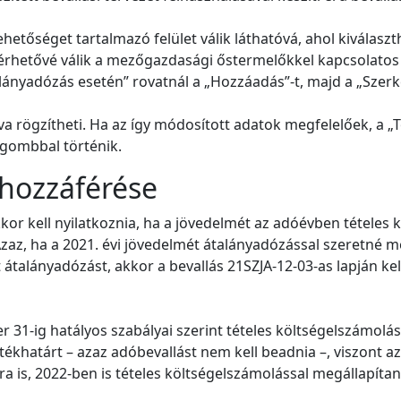
ehetőséget tartalmazó felület válik láthatóvá, ahol kiválasz
elérhetővé válik a mezőgazdasági őstermelőkkel kapcsolato
ányadózás esetén” rovatnál a „Hozzáadás”-t, majd a „Szerkes
a rögzítheti. Ha az így módosított adatok megfelelőek, a „
 gombbal történik.
 hozzáférése
kor kell nyilatkoznia, ha a jövedelmét az adóévben tételes
zaz, ha a 2021. évi jövedelmét átalányadózással szeretné m
 átalányadózást, akkor a bevallás 21SZJA-12-03-as lapján kel
er 31-ig hatályos szabályai szerint tételes költségelszámol
khatárt – azaz adóbevallást nem kell beadnia –, viszont az 
ra is, 2022-ben is tételes költségelszámolással megállapítan