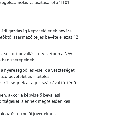
tségelszámolás választásáról a ’T101
aládi gazdaság képviselőjének nevére
tőktől származó teljes bevétele, azaz 12
állított bevallási tervezetben a NAV
sokban szerepelnek.
 nyereségből és viselik a veszteséget,
zó bevételét és – tételes
zes költségnek a tagok számával történő
en, akkor a képviselő bevallási
öltségeket is ennek megfelelően kell
uk az őstermelői jövedelmet.