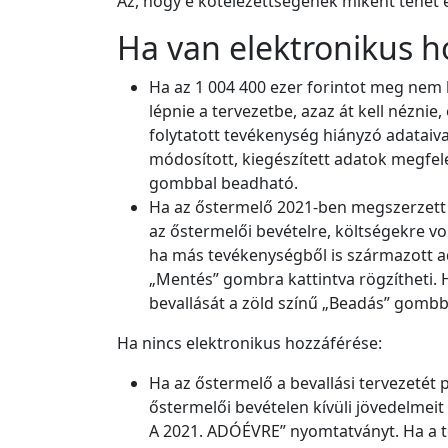
Az, hogy e kötelezettségének miként tehet e
Ha van elektronikus h
Ha az 1 004 400 ezer forintot meg nem 
lépnie a tervezetbe, azaz át kell néznie
folytatott tevékenység hiányzó adataiva
módosított, kiegészített adatok megfele
gombbal beadható.
Ha az őstermelő 2021-ben megszerzett év
az őstermelői bevételre, költségekre v
ha más tevékenységből is származott adó
„Mentés” gombra kattintva rögzítheti. 
bevallását a zöld színű „Beadás” gombb
Ha nincs elektronikus hozzáférése:
Ha az őstermelő a bevallási tervezetét p
őstermelői bevételen kívüli jövedelme
A 2021. ADÓÉVRE” nyomtatványt. Ha a ter