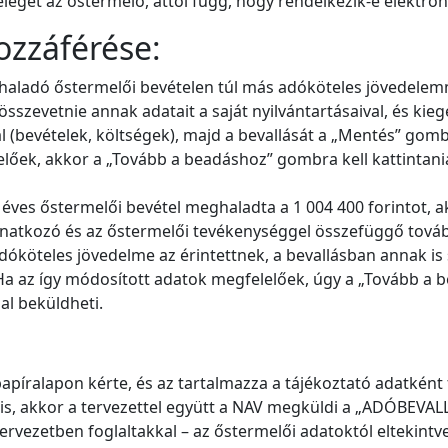
leget az őstermelő, attól függ, hogy rendelkezik-e elektro
ozzáférése:
haladó őstermelői bevételen túl más adóköteles jövedelemme
, összevetnie annak adatait a saját nyilvántartásaival, és ki
l (bevételek, költségek), majd a bevallását a „Mentés” gombr
lőek, akkor a „Tovább a beadáshoz” gombra kell kattintania,
es őstermelői bevétel meghaladta a 1 004 400 forintot, akko
onatkozó és az őstermelői tevékenységgel összefüggő tovább
köteles jövedelme az érintettnek, a bevallásban annak is sz
Ha az így módosított adatok megfelelőek, úgy a „Tovább a b
al beküldheti.
apíralapon kérte, és az tartalmazza a tájékoztató adatként fe
it is, akkor a tervezettel együtt a NAV megküldi a „ADÓBE
vezetben foglaltakkal – az őstermelői adatoktól eltekintve 