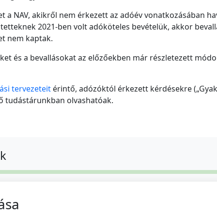
t a NAV, akikről nem érkezett az adóév vonatkozásában havi
tetteknek 2021-ben volt adóköteles bevételük, akkor bevallá
etet nem kaptak.
eket és a bevallásokat az előzőekben már részletezett módo
ási tervezeteit
érintő, adózóktól érkezett kérdésekre („Gya
tő tudástárunkban olvashatóak.
ok
ása