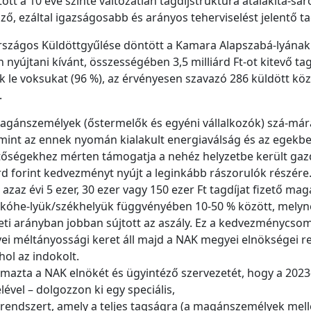
t a 10 éve szinte változatlan tagdíjstruktúra átalakítá-sár
ző, ezáltal igazságosabb és arányos teherviselést jelentő tag
zágos Küldöttgyűlése döntött a Kamara Alapszabá-lyának 
an nyújtani kívánt, összességében 3,5 milliárd Ft-ot kitevő
k le voksukat (96 %), az érvényesen szavazó 286 küldött köz
.
magánszemélyek (őstermelők és egyéni vállalkozók) szá-mára 
amint az ennek nyomán kialakult energiaválság és az egek
etőségekhez mérten támogatja a nehéz helyzetbe került gaz
árd forint kedvezményt nyújt a leginkább rászorulók részére
ozó, azaz évi 5 ezer, 30 ezer vagy 150 ezer Ft tagdíjat fizet
lakóhe-lyük/székhelyük függvényében 10-50 % között, mel
i arányban jobban sújtott az aszály. Ez a kedvezménycsomag
yei méltányossági keret áll majd a NAK megyei elnökségei
ol az indokolt.
mazta a NAK elnökét és ügyintéző szervezetét, hogy a 2023
vel – dolgozzon ki egy speciális,
yrendszert, amely a teljes tagságra (a magánszemélyek mell