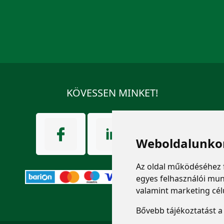
KÖVESSEN MINKET!
Weboldalunkon
Az oldal működéséhez 
egyes felhasználói mun
valamint marketing cél
Bővebb tájékoztatást 