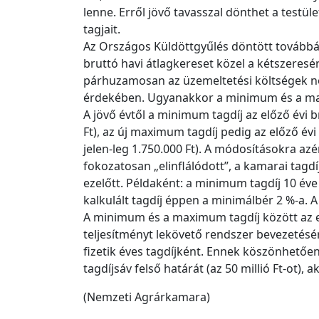
lenne. Erről jövő tavasszal dönthet a testü
tagjait.
Az Országos Küldöttgyűlés döntött továbbá a
bruttó havi átlagkereset közel a kétszeresé
párhuzamosan az üzemeltetési költségek nő
érdekében. Ugyanakkor a minimum és a maxi
A jövő évtől a minimum tagdíj az előző évi b
Ft), az új maximum tagdíj pedig az előző évi
jelen-leg 1.750.000 Ft). A módosításokra az
fokozatosan „elinflálódott”, a kamarai tagd
ezelőtt. Példaként: a minimum tagdíj 10 éve 
kalkulált tagdíj éppen a minimálbér 2 %-a. A
A minimum és a maximum tagdíj között az edd
teljesítményt lekövető rendszer bevezetésér
fizetik éves tagdíjként. Ennek köszönhetően 
tagdíjsáv felső határát (az 50 millió Ft-ot), 
(Nemzeti Agrárkamara)