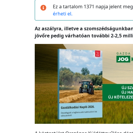
Ez a tartalom 1371 napja jelent meg
érheti el.
Az aszályra, illetve a szomszédságunkban 
jövőre pedig várhatóan további 2-2,5 mi