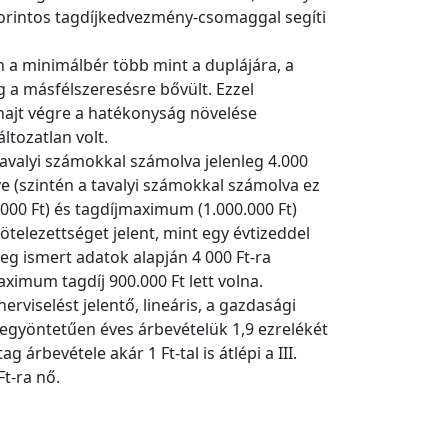
d forintos tagdíjkedvezmény-csomaggal segíti
n a minimálbér több mint a duplájára, a
g a másfélszeresésre bővült. Ezzel
hajt végre a hatékonyság növelése
tozatlan volt.
 tavalyi számokkal számolva jelenleg 4.000
ve (szintén a tavalyi számokkal számolva ez
.000 Ft) és tagdíjmaximum (1.000.000 Ft)
telezettséget jelent, mint egy évtizeddel
leg ismert adatok alapján 4 000 Ft-ra
aximum tagdíj 900.000 Ft lett volna.
viselést jelentő, lineáris, a gazdasági
 egyöntetűen éves árbevételük 1,9 ezrelékét
árbevétele akár 1 Ft-tal is átlépi a III.
Ft-ra nő.