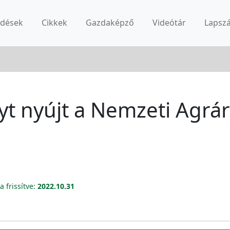
rdések
Cikkek
Gazdaképző
Videótár
Lapsz
t nyújt a Nemzeti Agrá
a frissítve:
2022.10.31