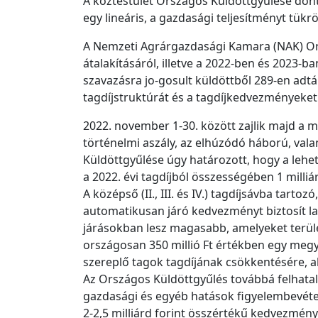
A köztestület Országos Küldöttgyűlése döntöt
egy lineáris, a gazdasági teljesítményt tükrö
A Nemzeti Agrárgazdasági Kamara (NAK) Ors
átalakításáról, illetve a 2022-ben és 2023-b
szavazásra jo-gosult küldöttből 289-en adtá
tagdíjstruktúrát és a tagdíjkedvezményeket
2022. november 1-30. között zajlik majd a 
történelmi aszály, az elhúzódó háború, val
Küldöttgyűlése úgy határozott, hogy a leh
a 2022. évi tagdíjból összességében 1 milli
A középső (II., III. és IV.) tagdíjsávba tart
automatikusan járó kedvezményt biztosít 
járásokban lesz magasabb, amelyeket terület
országosan 350 millió Ft értékben egy meg
szereplő tagok tagdíjának csökkentésére, ah
Az Országos Küldöttgyűlés továbbá felhatal
gazdasági és egyéb hatások figyelembevételé
2-2,5 milliárd forint összértékű kedvezmén