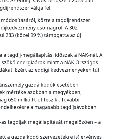
ól is. Az eddigi sávos rendszert 2023-ban
díjrendszer váltja fel.
módosításáról, közte a tagdíjrendszer
 tagdíjkedvezmény-csomagról. A 302
ül 283 (közel 99 %) támogatta az új
a tagdíj-megállapítási időszak a NAK-nál. A
be szökő energiaárak miatt a NAK Országos
dákat. Ezért az eddigi kedvezményeken túl
.
ő magánszemély gazdálkodók esetében
ynek mértéke azokban a megyékben,
 650 millió Ft-ot tesz ki. További,
 rendelkezésre a magasabb tagdíjsávokban
-as tagdíjak megállapítását megelőzően – a
ett a gazdálkodó szervezetekre is) érvényes