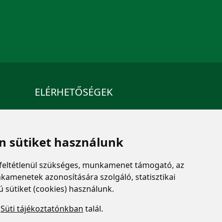
ELÉRHETŐSÉGEK
+36 1 880 7600
info@mprx.hu
 sütiket használunk
feltétlenül szükséges, munkamenet támogató, az
kamenetek azonosítására szolgáló, statisztikai
ú sütiket (cookies) használunk.
a
Süti tájékoztatónkban
talál.