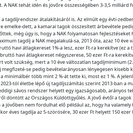
let. A NAK tehát idén és jövőre összességében 3-3,5 milliár
 tagdíjrendszer átalakításáról is. Az elmúlt egy évti-zedbe
re emelke-dett, a kamarai tagok összesített árbevétele pedi
ttek, még úgy is, hogy a NAK folyamatosan fejlesztéseket 
mum tagdíj a NAK megalakulá-sa, 2013 óta, azaz 10 éve vál
ruttó havi átlagkereset 1%-a lesz, ezer Ft-ra kerekítve (ez a
 bruttó havi átlagkereset négyszerese, 50 ezer Ft-ra kerekít
ért volt szükség, mert a 10 éve változatlan tagdíjminimum (2
íj megfizeté-se pedig bevételarányosan lényegesen kisebb kö
a minimálbér több mint 2 %-át tette ki, most ez 1 %. A jelen
 2023-tól életbe lépő új tagdíjszámítás szerint 2013-ban a m
igi sávos rendszer helyett egy igazságosabb, arányos teher
ől döntött az Országos Küldöttgyűlés. A jövő évtől a tagok
a jövőben nem fordulhat elő például az, hogy ha valamely tag 
akkor éves tagdíja az 5-szörösére, 30 ezer Ft helyett 150 ezer 