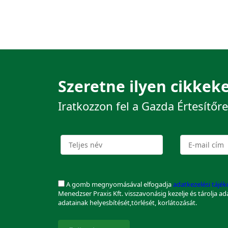
Szeretne ilyen cikkeke
Iratkozzon fel a Gazda Értesítőre
A gomb megnyomásával elfogadja
adatkezelési tájé
Menedzser Praxis Kft. visszavonásig kezelje és tárolja a
adatainak helyesbítését,törlését, korlátozását.