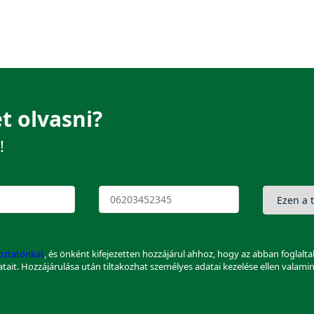
t olvasni?
!
koztatónkat
, és önként kifejezetten hozzájárul ahhoz, hogy az abban foglalt
datait. Hozzájárulása után tiltakozhat személyes adatai kezelése ellen valami