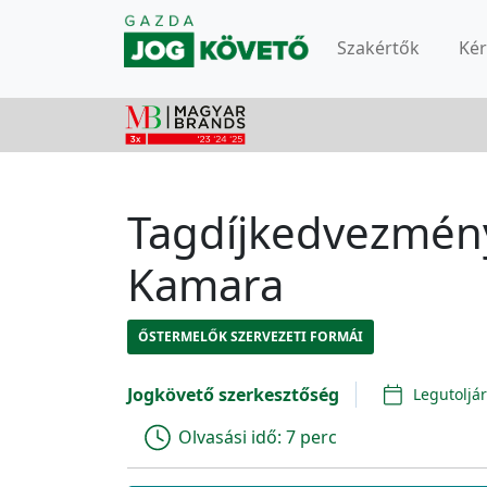
Szakértők
Ké
Tagdíjkedvezmény
Kamara
ŐSTERMELŐK SZERVEZETI FORMÁI
Jogkövető szerkesztőség
Legutoljár
Olvasási idő:
7 perc