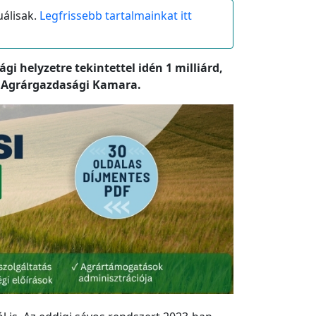
uálisak.
Legfrissebb tartalmainkat itt
i helyzetre tekintettel idén 1 milliárd,
ti Agrárgazdasági Kamara.