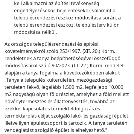
kell alkalmazni az építési tevékenység
engedélyezésekor, bejelentésekor, valamint a
településrendezési eszköz módosítása során, a
településrendezési eszköz, településterv külön
módosítása nélkül.
Az országos településrendezési és építési
követelményekről szóló 253/1997. (XII. 20.) Korm.
rendeletnek a tanya beépíthetőségével összefüggő
módosításáról szóló 90/2023. (III. 22.) Korm. rendelet
alapján a tanya fogalma a következőképpen alakul:
„Tanya a település külterületén, mezőgazdasági
területen fekvő, legalább 1.500 m2, legfeljebb 10.000
m2 nagyságú olyan földrészlet, amelyhez a föld mellett
növénytermesztés és állattenyésztés, továbbá az
ezekkel kapcsolatos termékfeldolgozás és
terméktárolás célját szolgáló lakó- és gazdasági épület,
illetve ilyen épületcsoport is tartozik. A tanya területén
vendéglátást szolgáló épület is elhelyezhető.”