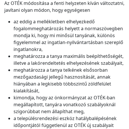
Az OTÉK módosítása a fenti helyzeten kíván változtatni,
javítani olyan módon, hogy egységesen
az eddig a mellékletben elhelyezkedő
fogalommeghatározás helyett a normaszövegben
mondja ki, hogy mi minősül tanyának, különös
figyelemmel az ingatlan-nyilvántartásban szereplő
ingatlanokra,
meghatározza a tanya maximális beépíthetőségét,
illetve a lakórendeltetés elhelyezésének szabályait,
meghatározza a tanya telkének elsősorban
mezőgazdasági jellegű hasznosítását, annak
hiányában a legkisebb többszintű zöldfelület
kialakítását,
kimondja, hogy az önkormányzat az OTÉK-ban
megállapított, tanyára vonatkozó szabályoknál
szigorúbbat nem állapíthat meg,
a településrendezési eszköz hatálybalépésének
időpontjától függetlenül az OTÉK új szabályait