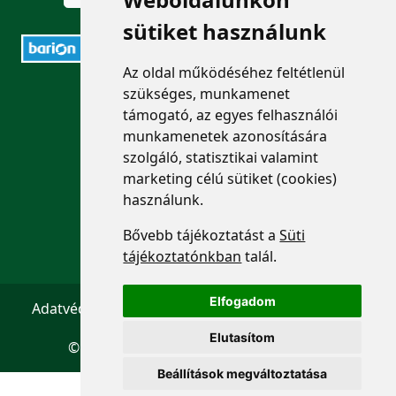
sütiket használunk
Az oldal működéséhez feltétlenül
ELÉRHETŐSÉGEK
szükséges, munkamenet
támogató, az egyes felhasználói
munkamenetek azonosítására
+36 1 880 7600
szolgáló, statisztikai valamint
info@mprx.hu
marketing célú sütiket (cookies)
használunk.
Bővebb tájékoztatást a
Süti
tájékoztatónkban
talál.
Elfogadom
Adatvédelem
ÁSZF
Impresszum
Kapcsolat
Elutasítom
© 2026 Copyright:
Menedzserpraxis.hu
Beállítások megváltoztatása