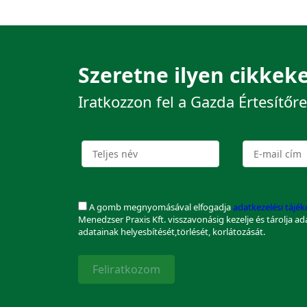
Szeretne ilyen cikkeke
Iratkozzon fel a Gazda Értesítőre
A gomb megnyomásával elfogadja
adatkezelési tájé
Menedzser Praxis Kft. visszavonásig kezelje és tárolja a
adatainak helyesbítését,törlését, korlátozását.
Feliratkozom