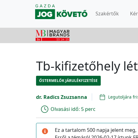
Szakértők
Ké
Tb-kifizetőhely l
ŐSTERMELŐK JÁRULÉKFIZETÉSE
dr. Radics Zsuzsanna
Legutoljára fri
Olvasási idő:
5 perc
Ez a tartalom 500 napja jelent meg,
Erről a témáról 2026-02-17 írtunk