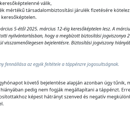
t keresőképtelenné válik,
lék mértékű társadalombiztosítási járulék fizetésére kötelez
n keresőképtelen.
március 5-étől 2025. március 12-éig keresőképtelen lesz. A márc
totti nyilvántartásban, hogy a megbízott biztosítási jogviszonya 
rül visszamenőlegesen bejelentésre. Biztosítási jogviszony hiányá
ny fennállása az egyik feltétele a táppénzre jogosultságnak.
tárgyhónapot követő bejelentése alapján azonban úgy tűnik,
ny hiányában pedig nem fogják megállapítani a táppénzt. Erre 
osítottakhoz képest hátrányt szenved és negatív megkülönb
l.