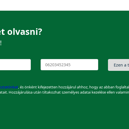
t olvasni?
!
koztatónkat
, és önként kifejezetten hozzájárul ahhoz, hogy az abban foglalt
datait. Hozzájárulása után tiltakozhat személyes adatai kezelése ellen valami