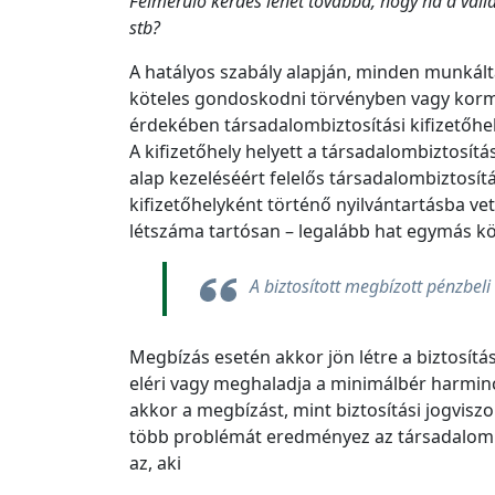
Felmerülő kérdés lehet továbbá, hogy ha a váll
stb?
A hatályos szabály alapján, minden munkálta
köteles gondoskodni törvényben vagy kormá
érdekében társadalombiztosítási kifizetőhel
A kifizetőhely helyett a társadalombiztosítás
alap kezeléséért felelős társadalombiztosí
kifizetőhelyként történő nyilvántartásba vet
létszáma tartósan – legalább hat egymás k
A biztosított megbízott pénzbeli 
Megbízás esetén akkor jön létre a biztosít
eléri vagy meghaladja a minimálbér harminc 
akkor a megbízást, mint biztosítási jogvisz
több problémát eredményez az társadalombiz
az, aki