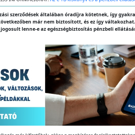
bízási szerződések általában óradíjra kötetnek, így gyak
a következőben már nem biztosított, és ez így váltakozhat
jogosult lenne-e az egészségbiztosítás pénzbeli ellátásár