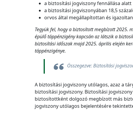
a biztosítási jogviszony fennállása alat
a biztosítási jogviszonyában 18,5 száza
orvos által megállapítottan és igazolta
Tegyük fel, hogy a biztosított megbízott 2025. 
épülő táppénzigény kapcsán az látszik a biztosí
biztosítási időszak majd 2025. április elején ke
táppénzigénye.
Összegezve: Biztosítási jogviszo
A biztosítási jogviszony utólagos, azaz a 
biztosítási jogviszony. Biztosítási jogviszo
biztosítottként dolgozó megbízott más bizt
jogviszony utólagos bejelentésére tekintette