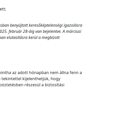
ett;
iusban benyújtott keresőképtelenségi igazolásra
2025. február 28-áig van bejelentve. A márciusi
ban elutasításra kerül a megbízott
 mintha az adott hónapban nem állna fenn a
tekintettel kijelenthetjük, hogy
öztetésben részesül a biztosítási