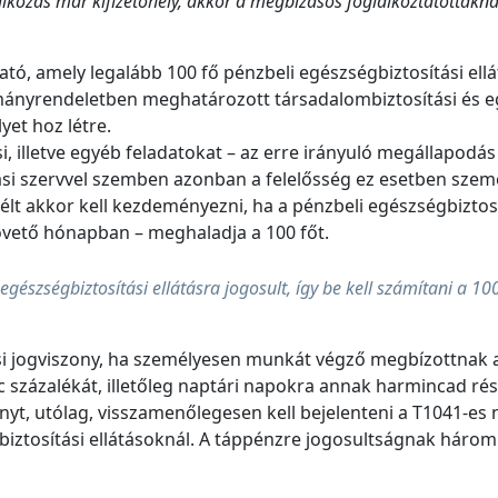
alkozás már kifizetőhely, akkor a megbízásos foglalkoztatottak
tó, amely legalább 100 fő pénzbeli egészségbiztosítási ellá
nyrendeletben meghatározott társadalombiztosítási és egy
yet hoz létre.
i, illetve egyéb feladatokat – az erre irányuló megállapodás 
tási szervvel szemben azonban a felelősség ez esetben szemé
élt akkor kell kezdeményezni, ha a pénzbeli egészségbiztosí
övető hónapban – meghaladja a 100 főt.
egészségbiztosítási ellátásra jogosult, így be kell számítani a 10
ási jogviszony, ha személyesen munkát végző megbízottnak 
százalékát, illetőleg naptári napokra annak harmincad részé
onyt, utólag, visszamenőlegesen kell bejelenteni a T1041-es
tosítási ellátásoknál. A táppénzre jogosultságnak három a