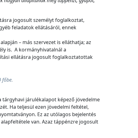
nak hogyan állapítanak meg táppénzt, gyápot,
tásra jogosult személyt foglalkoztat,
éb feladatok ellátásáról, ennek
alapján – más szervezet is elláthatja; az
ly is. A kormányhivatalnál a
tási ellátásra jogosult foglalkoztatottak
0 főbe.
a tárgyhavi járulékalapot képező jövedelme
t. Ha teljesül ezen jövedelmi feltétel,
 nyomtatványon. Ez az utólagos bejelentés
lapfeltétele van. Azaz táppénzre jogosult