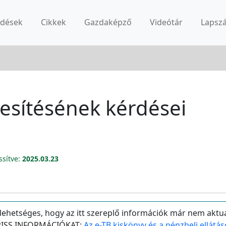
rdések
Cikkek
Gazdaképző
Videótár
Lapsz
étesítésének kérdései
ssítve:
2025.03.23
 lehetséges, hogy az itt szereplő információk már nem aktuá
 FRISS INFORMÁCIÓKAT:
Az e-TB kiskönyv és a pénzbeli ellátá