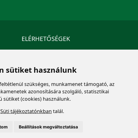
ELÉRHETŐSÉGEK
+36 1 880 7600
info@mprx.hu
 sütiket használunk
feltétlenül szükséges, munkamenet támogató, az
kamenetek azonosítására szolgáló, statisztikai
ú sütiket (cookies) használunk.
a
Süti tájékoztatónkban
talál.
ítom
Beállítások megváltoztatása