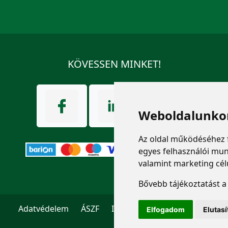
KÖVESSEN MINKET!
Weboldalunkon
Az oldal működéséhez 
egyes felhasználói mun
valamint marketing cél
Bővebb tájékoztatást 
Adatvédelem
ÁSZF
Impresszum
Kapcsolat
Elfogadom
Elutas