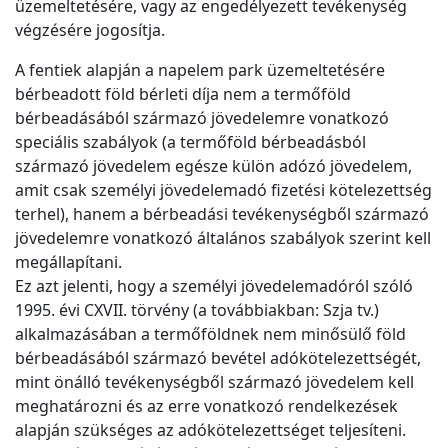
üzemeltetésére, vagy az engedélyezett tevékenység
végzésére jogosítja.
A fentiek alapján a napelem park üzemeltetésére
bérbeadott föld bérleti díja nem a termőföld
bérbeadásából származó jövedelemre vonatkozó
speciális szabályok (a termőföld bérbeadásból
származó jövedelem egésze külön adózó jövedelem,
amit csak személyi jövedelemadó fizetési kötelezettség
terhel), hanem a bérbeadási tevékenységből származó
jövedelemre vonatkozó általános szabályok szerint kell
megállapítani.
Ez azt jelenti, hogy a személyi jövedelemadóról szóló
1995. évi CXVII. törvény (a továbbiakban: Szja tv.)
alkalmazásában a termőföldnek nem minősülő föld
bérbeadásából származó bevétel adókötelezettségét,
mint önálló tevékenységből származó jövedelem kell
meghatározni és az erre vonatkozó rendelkezések
alapján szükséges az adókötelezettséget teljesíteni.