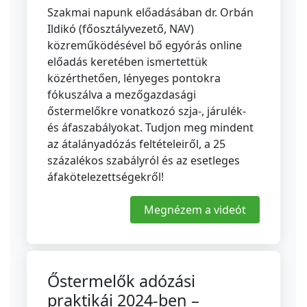
Szakmai napunk előadásában dr. Orbán
Ildikó (főosztályvezető, NAV)
közreműködésével bő egyórás online
előadás keretében ismertettük
közérthetően, lényeges pontokra
fókuszálva a mezőgazdasági
őstermelőkre vonatkozó szja-, járulék-
és áfaszabályokat. Tudjon meg mindent
az átalányadózás feltételeiről, a 25
százalékos szabályról és az esetleges
áfakötelezettségekről!
Megnézem a videót
Őstermelők adózási
praktikái 2024-ben –