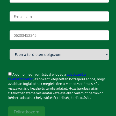
A gomb megnyomásával elfogadja
adatkezelési
tájékoztatónkat
, és önként kifejezetten hozzájárul ahhoz, hogy
az abban foglaltaknak megfelelően a Menedzser Praxis Kft.
visszavonásig kezelje és tárolja adatait. Hozzájárulása után
tiltakozhat személyes adatai kezelése ellen valamint bármikor
kérheti adatainak helyesbítését,törlését, korlátozását.
Feliratkozom