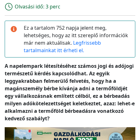
Olvasási idő:
3 perc
Ez a tartalom 752 napja jelent meg,
lehetséges, hogy az itt szereplő információk
már nem aktuálisak.
Legfrissebb
tartalmainkat itt érheti el.
A napelempark létesítéséhez számos jogi és adójogi
természetű kérdés kapcsolódhat. Az egyik
leggyakrabban felmerülő felvetés, hogy ha a
magánszemély bérbe kívánja adni a termőföldjét
egy vállalkozásnak említett célból, ez a bérbeadás
milyen adókötelezettséget keletkeztet, azaz: lehet-e
alkalmazni a termőföld bérbeadásra vonatkozó
kedvező szabályt?