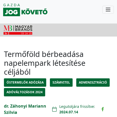
Termőföld bérbeadása
napelempark létesítése
céljából
ŐSTERMELŐK ADÓZÁSA
SZÁMVITEL
ADMINISZTRÁCIÓ
ADÓVÁLTOZÁSOK 2024
dr. Záhonyi Mariann
Legutoljára frissítve:
Szilvia
2024.07.14