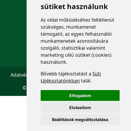
ELÉRHETŐSÉGEK
sütiket használunk
+36 1 880 7600
Az oldal működéséhez feltétlenül
szükséges, munkamenet
info@mprx.hu
támogató, az egyes felhasználói
munkamenetek azonosítására
szolgáló, statisztikai valamint
marketing célú sütiket (cookies)
használunk.
Bővebb tájékoztatást a
Süti
Adatvédelem
ÁSZF
Impresszum
Kapcsolat
tájékoztatónkban
talál.
© 2026 Copyright:
Menedzserpraxis.hu
Elfogadom
Elutasítom
Beállítások megváltoztatása