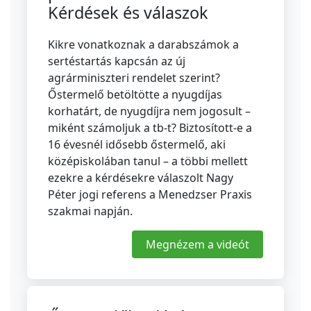
Kérdések és válaszok
Kikre vonatkoznak a darabszámok a
sertéstartás kapcsán az új
agrárminiszteri rendelet szerint?
Őstermelő betöltötte a nyugdíjas
korhatárt, de nyugdíjra nem jogosult –
miként számoljuk a tb-t? Biztosított-e a
16 évesnél idősebb őstermelő, aki
középiskolában tanul – a többi mellett
ezekre a kérdésekre válaszolt Nagy
Péter jogi referens a Menedzser Praxis
szakmai napján.
Megnézem a videót