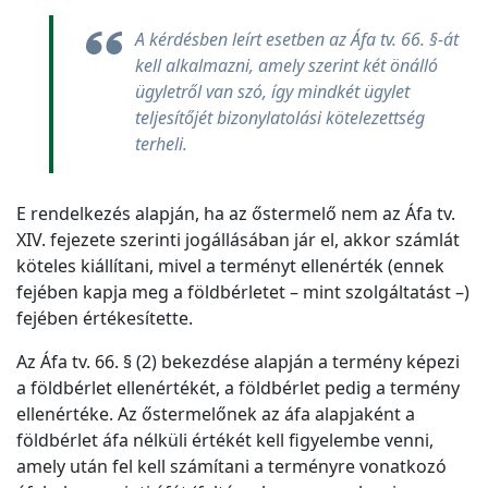
A kérdésben leírt esetben az Áfa tv. 66. §-át
kell alkalmazni, amely szerint két önálló
ügyletről van szó, így mindkét ügylet
teljesítőjét bizonylatolási kötelezettség
terheli.
E rendelkezés alapján, ha az őstermelő nem az Áfa tv.
XIV. fejezete szerinti jogállásában jár el, akkor számlát
köteles kiállítani, mivel a terményt ellenérték (ennek
fejében kapja meg a földbérletet – mint szolgáltatást –)
fejében értékesítette.
Az Áfa tv. 66. § (2) bekezdése alapján a termény képezi
a földbérlet ellenértékét, a földbérlet pedig a termény
ellenértéke. Az őstermelőnek az áfa alapjaként a
földbérlet áfa nélküli értékét kell figyelembe venni,
amely után fel kell számítani a terményre vonatkozó