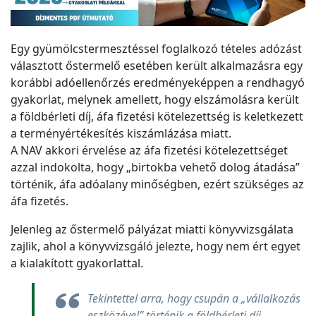
Egy gyümölcstermesztéssel foglalkozó tételes adózást
választott őstermelő esetében került alkalmazásra egy
korábbi adóellenőrzés eredményeképpen a rendhagyó
gyakorlat, melynek amellett, hogy elszámolásra került
a földbérleti díj, áfa fizetési kötelezettség is keletkezett
a terményértékesítés kiszámlázása miatt.
A NAV akkori érvelése az áfa fizetési kötelezettséget
azzal indokolta, hogy „birtokba vehető dolog átadása”
történik, áfa adóalany minőségben, ezért szükséges az
áfa fizetés.
Jelenleg az őstermelő pályázat miatti könyvvizsgálata
zajlik, ahol a könyvvizsgáló jelezte, hogy nem ért egyet
a kialakított gyakorlattal.
Tekintettel arra, hogy csupán a „vállalkozás
eszközével” történik a földbérleti díj