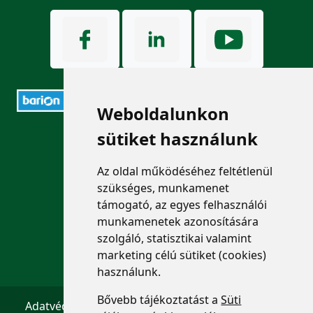
Weboldalunkon
sütiket használunk
ELÉRHETŐSÉGEK
+36 1 880 7600
Az oldal működéséhez feltétlenül
szükséges, munkamenet
info@mprx.hu
támogató, az egyes felhasználói
munkamenetek azonosítására
szolgáló, statisztikai valamint
marketing célú sütiket (cookies)
használunk.
Bővebb tájékoztatást a
Süti
Adatvédelem
ÁSZF
Impresszum
Kapcsolat