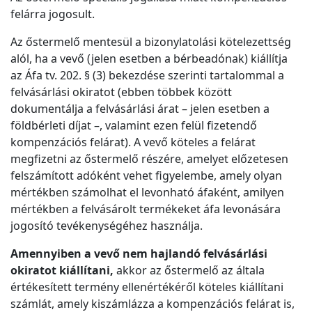
felárra jogosult.
Az őstermelő mentesül a bizonylatolási kötelezettség
alól, ha a vevő (jelen esetben a bérbeadónak) kiállítja
az Áfa tv. 202. § (3) bekezdése szerinti tartalommal a
felvásárlási okiratot (ebben többek között
dokumentálja a felvásárlási árat – jelen esetben a
földbérleti díjat –, valamint ezen felül fizetendő
kompenzációs felárat). A vevő köteles a felárat
megfizetni az őstermelő részére, amelyet előzetesen
felszámított adóként vehet figyelembe, amely olyan
mértékben számolhat el levonható áfaként, amilyen
mértékben a felvásárolt termékeket áfa levonására
jogosító tevékenységéhez használja.
Amennyiben a vevő nem hajlandó felvásárlási
okiratot kiállítani,
akkor az őstermelő az általa
értékesített termény ellenértékéről köteles kiállítani
számlát, amely kiszámlázza a kompenzációs felárat is,