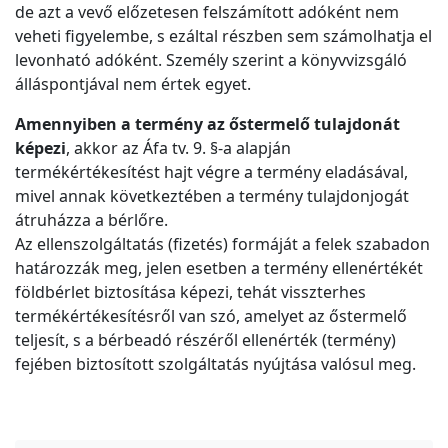
de azt a vevő előzetesen felszámított adóként nem
veheti figyelembe, s ezáltal részben sem számolhatja el
levonható adóként. Személy szerint a könyvvizsgáló
álláspontjával nem értek egyet.
Amennyiben a termény az őstermelő tulajdonát
képezi
, akkor az Áfa tv. 9. §-a alapján
termékértékesítést hajt végre a termény eladásával,
mivel annak következtében a termény tulajdonjogát
átruházza a bérlőre.
Az ellenszolgáltatás (fizetés) formáját a felek szabadon
határozzák meg, jelen esetben a termény ellenértékét
földbérlet biztosítása képezi, tehát visszterhes
termékértékesítésről van szó, amelyet az őstermelő
teljesít, s a bérbeadó részéről ellenérték (termény)
fejében biztosított szolgáltatás nyújtása valósul meg.