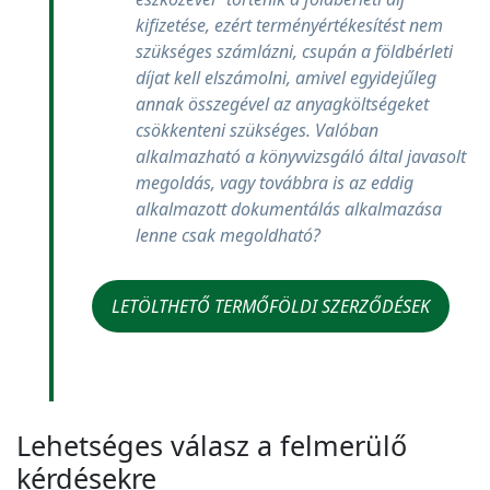
kifizetése, ezért terményértékesítést nem
szükséges számlázni, csupán a földbérleti
díjat kell elszámolni, amivel egyidejűleg
annak összegével az anyagköltségeket
csökkenteni szükséges. Valóban
alkalmazható a könyvvizsgáló által javasolt
megoldás, vagy továbbra is az eddig
alkalmazott dokumentálás alkalmazása
lenne csak megoldható?
LETÖLTHETŐ TERMŐFÖLDI SZERZŐDÉSEK
Lehetséges válasz a felmerülő
kérdésekre