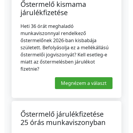
Őstermelő kismama
járulékfizetése
Heti 36 órát meghaladó
munkaviszonnyal rendelkező
őstermelőnek 2026-ban kisbabája
született. Befolyásolja ez a mellékállású
őstermelői jogviszonyát? Kell esetleg-e
miatt az őstermelésben járulékot
fizetnie?
Megnézem a választ
Őstermelő járulékfizetése
25 órás munkaviszonyban