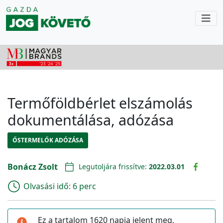
Termőföldbérlet elszámolás
dokumentálása, adózása
ŐSTERMELŐK ADÓZÁSA
Bonácz Zsolt
Legutoljára frissítve:
2022.03.01
Olvasási idő:
6 perc
Ez a tartalom 1620 napja jelent meg,