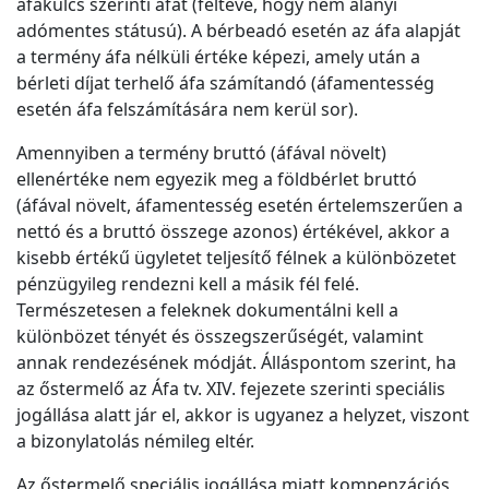
áfakulcs szerinti áfát (feltéve, hogy nem alanyi
adómentes státusú). A bérbeadó esetén az áfa alapját
a termény áfa nélküli értéke képezi, amely után a
bérleti díjat terhelő áfa számítandó (áfamentesség
esetén áfa felszámítására nem kerül sor).
Amennyiben a termény bruttó (áfával növelt)
ellenértéke nem egyezik meg a földbérlet bruttó
(áfával növelt, áfamentesség esetén értelemszerűen a
nettó és a bruttó összege azonos) értékével, akkor a
kisebb értékű ügyletet teljesítő félnek a különbözetet
pénzügyileg rendezni kell a másik fél felé.
Természetesen a feleknek dokumentálni kell a
különbözet tényét és összegszerűségét, valamint
annak rendezésének módját. Álláspontom szerint, ha
az őstermelő az Áfa tv. XIV. fejezete szerinti speciális
jogállása alatt jár el, akkor is ugyanez a helyzet, viszont
a bizonylatolás némileg eltér.
Az őstermelő speciális jogállása miatt kompenzációs