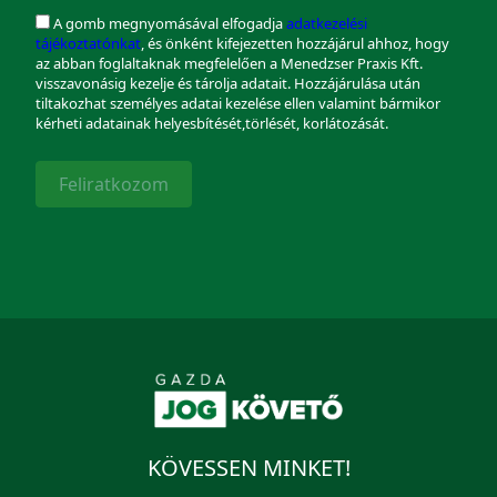
A gomb megnyomásával elfogadja
adatkezelési
tájékoztatónkat
, és önként kifejezetten hozzájárul ahhoz, hogy
az abban foglaltaknak megfelelően a Menedzser Praxis Kft.
visszavonásig kezelje és tárolja adatait. Hozzájárulása után
tiltakozhat személyes adatai kezelése ellen valamint bármikor
kérheti adatainak helyesbítését,törlését, korlátozását.
Feliratkozom
KÖVESSEN MINKET!