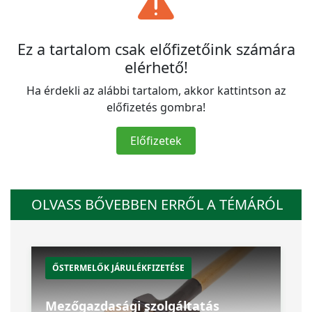
Ez a tartalom csak előfizetőink számára
elérhető!
Ha érdekli az alábbi tartalom, akkor kattintson az
előfizetés gombra!
Előfizetek
OLVASS BŐVEBBEN ERRŐL A TÉMÁRÓL
ŐSTERMELŐK JÁRULÉKFIZETÉSE
Mezőgazdasági szolgáltatás