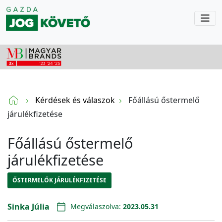
Kérdések és válaszok
Főállású őstermelő
járulékfizetése
Főállású őstermelő
járulékfizetése
ŐSTERMELŐK JÁRULÉKFIZETÉSE
Sinka Júlia
Megválaszolva:
2023.05.31