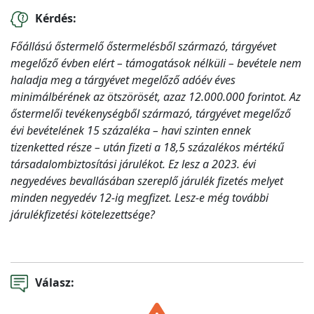
Kérdés:
Főállású őstermelő őstermelésből származó, tárgyévet
megelőző évben elért – támogatások nélküli – bevétele nem
haladja meg a tárgyévet megelőző adóév éves
minimálbérének az ötszörösét, azaz 12.000.000 forintot. Az
őstermelői tevékenységből származó, tárgyévet megelőző
évi bevételének 15 százaléka – havi szinten ennek
tizenketted része – után fizeti a 18,5 százalékos mértékű
társadalombiztosítási járulékot. Ez lesz a 2023. évi
negyedéves bevallásában szereplő járulék fizetés melyet
minden negyedév 12-ig megfizet. Lesz-e még további
járulékfizetési kötelezettsége?
Válasz: