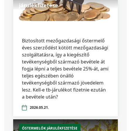
járulékfizetése
Biztosított mezőgazdasági őstermelő
éves szerződést kötött mezőgazdasági
szolgáltatásra, így a kiegészítő
tevékenységből származó bevétele át
fogja lépni a teljes bevétele 25%-át, ami
teljes egészében önálló
tevékenységből származó jövedelem
lesz. Kell-e tb-járulékot fizetnie ezután
a bevétele után?
2026.05.21.
ŐSTERMELŐK JÁRULÉKFIZETÉSE