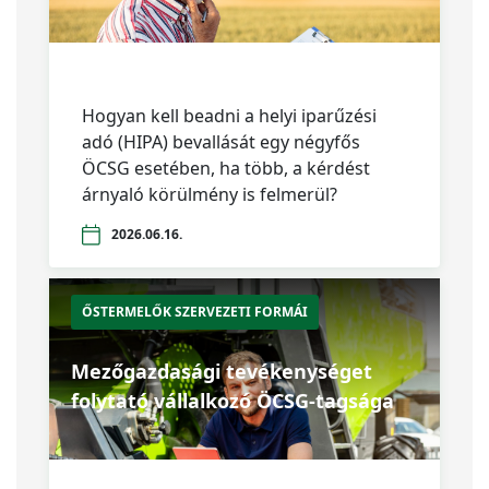
Hogyan kell beadni a helyi iparűzési
adó (HIPA) bevallását egy négyfős
ÖCSG esetében, ha több, a kérdést
árnyaló körülmény is felmerül?
2026.06.16.
ŐSTERMELŐK SZERVEZETI FORMÁI
Mezőgazdasági tevékenységet
folytató vállalkozó ÖCSG-tagsága