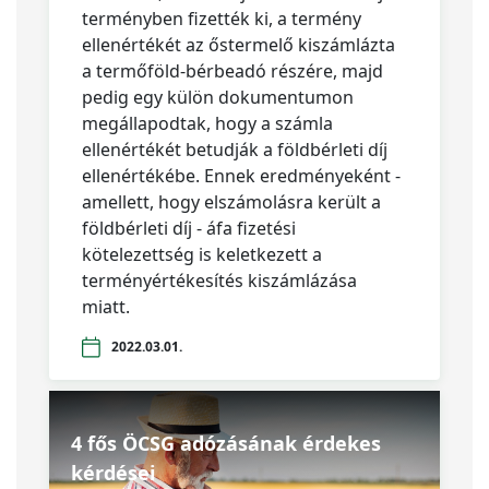
terményben fizették ki, a termény
ellenértékét az őstermelő kiszámlázta
a termőföld-bérbeadó részére, majd
pedig egy külön dokumentumon
megállapodtak, hogy a számla
ellenértékét betudják a földbérleti díj
ellenértékébe. Ennek eredményeként -
amellett, hogy elszámolásra került a
földbérleti díj - áfa fizetési
kötelezettség is keletkezett a
terményértékesítés kiszámlázása
miatt.
2022.03.01.
4 fős ÖCSG adózásának érdekes
kérdései