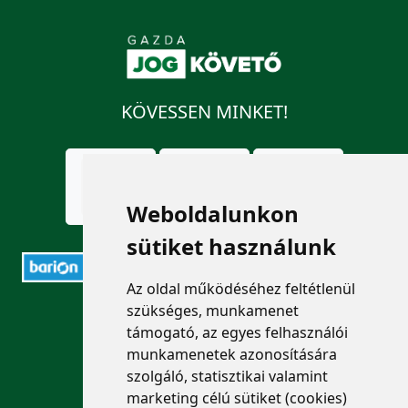
KÖVESSEN MINKET!
Weboldalunkon
sütiket használunk
Az oldal működéséhez feltétlenül
szükséges, munkamenet
ELÉRHETŐSÉGEK
támogató, az egyes felhasználói
munkamenetek azonosítására
+36 1 880 7600
szolgáló, statisztikai valamint
info@mprx.hu
marketing célú sütiket (cookies)