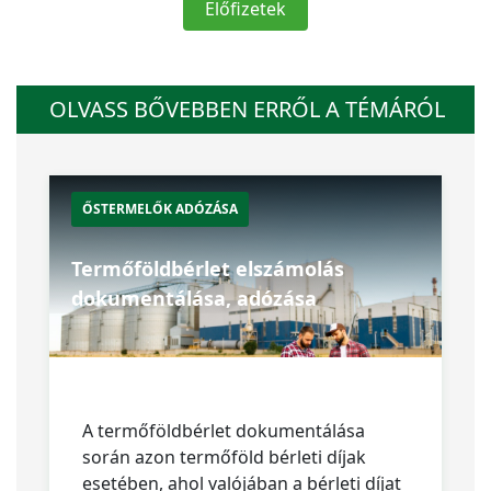
Előfizetek
OLVASS BŐVEBBEN ERRŐL A TÉMÁRÓL
ŐSTERMELŐK ADÓZÁSA
Termőföldbérlet elszámolás
dokumentálása, adózása
A termőföldbérlet dokumentálása
során azon termőföld bérleti díjak
esetében, ahol valójában a bérleti díjat