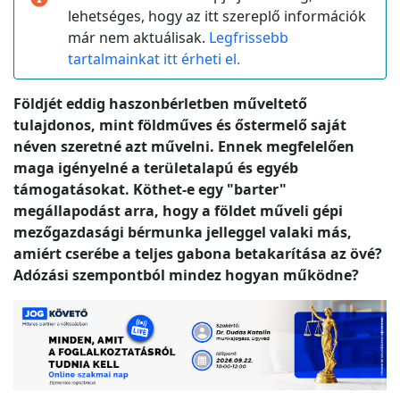
lehetséges, hogy az itt szereplő információk
már nem aktuálisak.
Legfrissebb
tartalmainkat itt érheti el.
Földjét eddig haszonbérletben műveltető
tulajdonos, mint földműves és őstermelő saját
néven szeretné azt művelni. Ennek megfelelően
maga igényelné a területalapú és egyéb
támogatásokat. Köthet-e egy "barter"
megállapodást arra, hogy a földet műveli gépi
mezőgazdasági bérmunka jelleggel valaki más,
amiért cserébe a teljes gabona betakarítása az övé?
Adózási szempontból mindez hogyan működne?