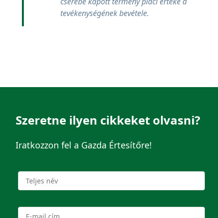
cserébe kapott termény piaci értéke a
tevékenységének bevétele.
Szeretne ilyen cikkeket olvasni?
Iratkozzon fel a Gazda Értesítőre!