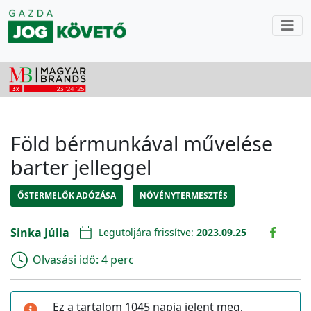
Föld bérmunkával művelése
barter jelleggel
ŐSTERMELŐK ADÓZÁSA
NÖVÉNYTERMESZTÉS
Sinka Júlia
Legutoljára frissítve:
2023.09.25
Olvasási idő:
4 perc
Ez a tartalom 1045 napja jelent meg,