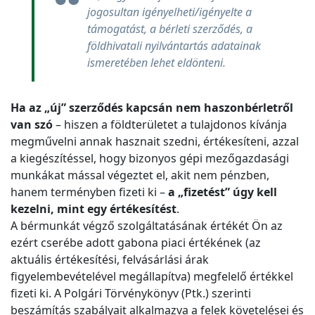
jogosultan igényelheti/igényelte a
támogatást, a bérleti szerződés, a
földhivatali nyilvántartás adatainak
ismeretében lehet eldönteni.
Ha az „új” szerződés kapcsán nem haszonbérletről
van szó
– hiszen a földterületet a tulajdonos kívánja
megművelni annak hasznait szedni, értékesíteni, azzal
a kiegészítéssel, hogy bizonyos gépi mezőgazdasági
munkákat mással végeztet el, akit nem pénzben,
hanem terményben fizeti ki –
a „fizetést” úgy kell
kezelni, mint egy értékesítést
.
A bérmunkát végző szolgáltatásának értékét Ön az
ezért cserébe adott gabona piaci értékének (az
aktuális értékesítési, felvásárlási árak
figyelembevételével megállapítva) megfelelő értékkel
fizeti ki. A Polgári Törvénykönyv (Ptk.) szerinti
beszámítás szabályait alkalmazva a felek követelései és