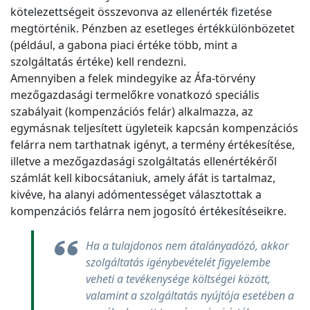
kötelezettségeit összevonva az ellenérték fizetése
megtörténik. Pénzben az esetleges értékkülönbözetet
(például, a gabona piaci értéke több, mint a
szolgáltatás értéke) kell rendezni.
Amennyiben a felek mindegyike az Áfa-törvény
mezőgazdasági termelőkre vonatkozó speciális
szabályait (kompenzációs felár) alkalmazza, az
egymásnak teljesített ügyleteik kapcsán kompenzációs
felárra nem tarthatnak igényt, a termény értékesítése,
illetve a mezőgazdasági szolgáltatás ellenértékéről
számlát kell kibocsátaniuk, amely áfát is tartalmaz,
kivéve, ha alanyi adómentességet választottak a
kompenzációs felárra nem jogosító értékesítéseikre.
Ha a tulajdonos nem átalányadózó, akkor
szolgáltatás igénybevételét figyelembe
veheti a tevékenysége költségei között,
valamint a szolgáltatás nyújtója esetében a