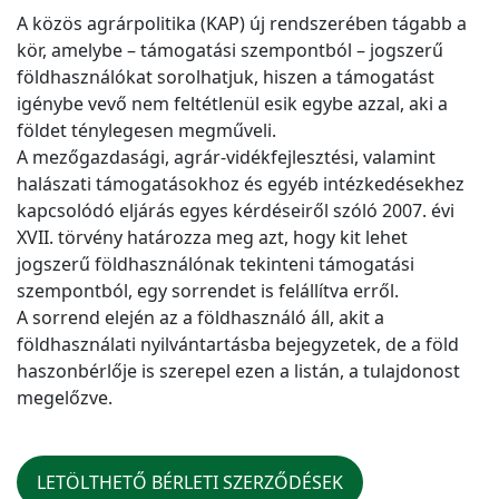
A közös agrárpolitika (KAP) új rendszerében tágabb a
kör, amelybe – támogatási szempontból – jogszerű
földhasználókat sorolhatjuk, hiszen a támogatást
igénybe vevő nem feltétlenül esik egybe azzal, aki a
földet ténylegesen megműveli.
A mezőgazdasági, agrár-vidékfejlesztési, valamint
halászati támogatásokhoz és egyéb intézkedésekhez
kapcsolódó eljárás egyes kérdéseiről szóló 2007. évi
XVII. törvény határozza meg azt, hogy kit lehet
jogszerű földhasználónak tekinteni támogatási
szempontból, egy sorrendet is felállítva erről.
A sorrend elején az a földhasználó áll, akit a
földhasználati nyilvántartásba bejegyzetek, de a föld
haszonbérlője is szerepel ezen a listán, a tulajdonost
megelőzve.
LETÖLTHETŐ BÉRLETI SZERZŐDÉSEK