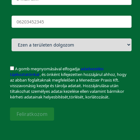
A gomb megnyomásával elfogadja
adatkezelési
tájékoztatónkat
, és önként kifejezetten hozzájárul ahhoz, hogy
az abban foglaltaknak megfelelően a Menedzser Praxis Kft.
visszavonásig kezelje és tárolja adatait. Hozzájárulása után
tiltakozhat személyes adatai kezelése ellen valamint bármikor
kérheti adatainak helyesbítését,törlését, korlátozását.
Feliratkozom