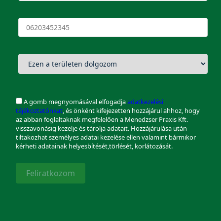
A gomb megnyomásával elfogadja
adatkezelési
tájékoztatónkat
, és önként kifejezetten hozzájárul ahhoz, hogy
az abban foglaltaknak megfelelően a Menedzser Praxis Kft.
visszavonásig kezelje és tárolja adatait. Hozzájárulása után
tiltakozhat személyes adatai kezelése ellen valamint bármikor
kérheti adatainak helyesbítését,törlését, korlátozását.
Feliratkozom