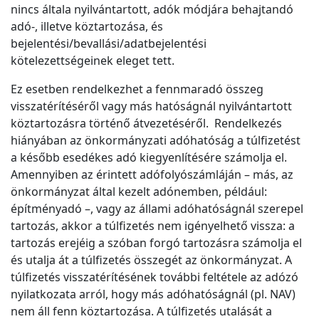
nincs általa nyilvántartott, adók módjára behajtandó
adó-, illetve köztartozása, és
bejelentési/bevallási/adatbejelentési
kötelezettségeinek eleget tett.
Ez esetben rendelkezhet a fennmaradó összeg
visszatérítéséről vagy más hatóságnál nyilvántartott
köztartozásra történő átvezetéséről. Rendelkezés
hiányában az önkormányzati adóhatóság a túlfizetést
a később esedékes adó kiegyenlítésére számolja el.
Amennyiben az érintett adófolyószámláján – más, az
önkormányzat által kezelt adónemben, például:
építményadó –, vagy az állami adóhatóságnál szerepel
tartozás, akkor a túlfizetés nem igényelhető vissza: a
tartozás erejéig a szóban forgó tartozásra számolja el
és utalja át a túlfizetés összegét az önkormányzat. A
túlfizetés visszatérítésének további feltétele az adózó
nyilatkozata arról, hogy más adóhatóságnál (pl. NAV)
nem áll fenn köztartozása. A túlfizetés utalását a