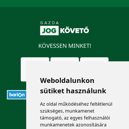
KÖVESSEN MINKET!
Weboldalunkon
sütiket használunk
Az oldal működéséhez feltétlenül
ELÉRHETŐSÉGEK
szükséges, munkamenet
támogató, az egyes felhasználói
+36 1 880 7600
munkamenetek azonosítására