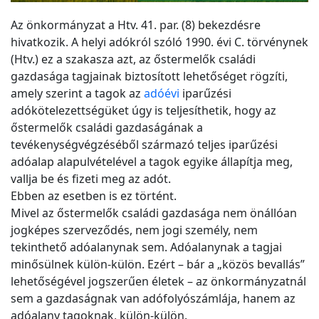
Az önkormányzat a Htv. 41. par. (8) bekezdésre
hivatkozik. A helyi adókról szóló 1990. évi C. törvénynek
(Htv.) ez a szakasza azt, az őstermelők családi
gazdasága tagjainak biztosított lehetőséget rögzíti,
amely szerint a tagok az
adóévi
iparűzési
adókötelezettségüket úgy is teljesíthetik, hogy az
őstermelők családi gazdaságának a
tevékenységvégzéséből származó teljes iparűzési
adóalap alapulvételével a tagok egyike állapítja meg,
vallja be és fizeti meg az adót.
Ebben az esetben is ez történt.
Mivel az őstermelők családi gazdasága nem önállóan
jogképes szerveződés, nem jogi személy, nem
tekinthető adóalanynak sem. Adóalanynak a tagjai
minősülnek külön-külön. Ezért – bár a „közös bevallás”
lehetőségével jogszerűen életek – az önkormányzatnál
sem a gazdaságnak van adófolyószámlája, hanem az
adóalany tagoknak, külön-külön.