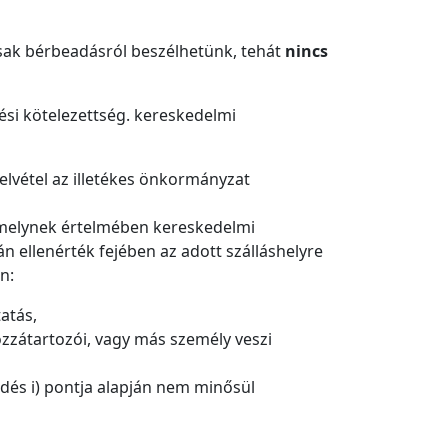
csak bérbeadásról beszélhetünk, tehát
nincs
ési kötelezettség. kereskedelmi
felvétel az illetékes önkormányzat
), melynek értelmében kereskedelmi
án ellenérték fejében az adott szálláshelyre
n:
tatás,
hozzátartozói, vagy más személy veszi
zdés i) pontja alapján nem minősül