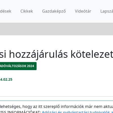
rdések
Cikkek
Gazdaképző
Videótár
Lapsz
si hozzájárulás köteleze
ADÓVÁLTOZÁSOK 2024
4.02.25
 lehetséges, hogy az itt szereplő információk már nem aktuá
 FRISS INFORMÁCIÓKAT:
Adózási és nyilvántartási tudnivalók 