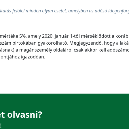
ltatás felölel minden olyan esetet, amelyben az adózó idegenforg
ómértéke 5%, amely 2020. január 1-től mérséklődött a korá
ószám birtokában gyakorolható. Megjegyzendő, hogy a lak
atásnak) a magánszemély oldaláról csak akkor kell adószám
 pontjához igazodóan.
t olvasni?
!