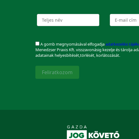
A gomb megnyomásával elfogadja
adatkezelési tájé
Menedzser Praxis Kft. visszavonásig kezelje és tárolja a
adatainak helyesbítését,törlését, korlátozását.
Feliratkozom