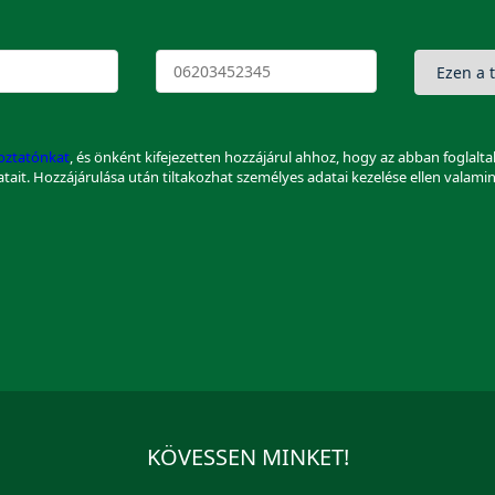
koztatónkat
, és önként kifejezetten hozzájárul ahhoz, hogy az abban foglalt
datait. Hozzájárulása után tiltakozhat személyes adatai kezelése ellen valami
KÖVESSEN MINKET!