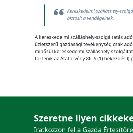
Kereskedelmi szálláshely-szolgá
biztosít a vendégeinek.
A kereskedelmi szálláshely-szolgáltatás ad
üzletszerű gazdasági tevékenység csak ad
minősül kereskedelmi szálláshely-szolgált
történik az Áfatörvény 86. § (1) bekezdés l)
Szeretne ilyen cikkeke
Iratkozzon fel a Gazda Értesítőre