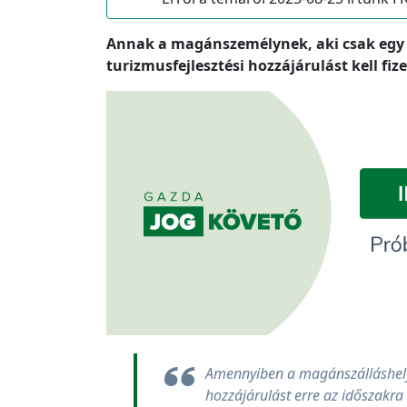
Annak a magánszemélynek, aki csak egy mi
turizmusfejlesztési hozzájárulást kell fi
Amennyiben a magánszálláshely b
hozzájárulást erre az időszakra is