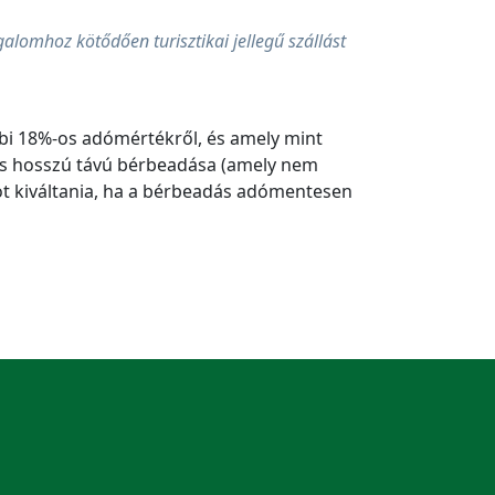
alomhoz kötődően turisztikai jellegű szállást
bbi 18%-os adómértékről, és amely mint
ás hosszú távú bérbeadása (amely nem
ot kiváltania, ha a bérbeadás adómentesen