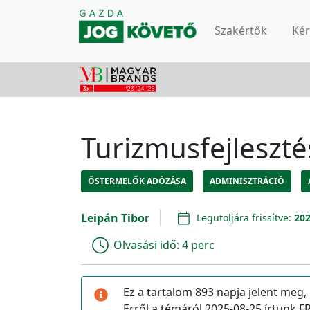
Szakértők
Ké
Turizmusfejleszté
ŐSTERMELŐK ADÓZÁSA
ADMINISZTRÁCIÓ
Leipán Tibor
Legutoljára frissítve:
202
Olvasási idő:
4 perc
Ez a tartalom 893 napja jelent meg,
Erről a témáról 2025-08-25 írtunk