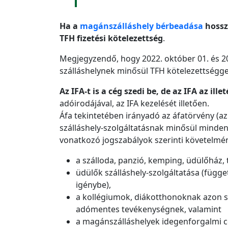
Ha a
magánszálláshely bérbeadása
hossz
TFH fizetési kötelezettség
.
Megjegyzendő, hogy 2022. október 01. és 20
szálláshelynek minősül TFH kötelezettségge
Az IFA-t is a cég szedi be, de az IFA az il
adóirodájával, az IFA kezelését illetően.
Áfa tekintetében irányadó az áfatörvény (az
szálláshely-szolgáltatásnak minősül minden o
vonatkozó jogszabályok szerinti követelmén
a szálloda, panzió, kemping, üdülőház, tu
üdülők szálláshely-szolgáltatása (függe
igénybe),
a kollégiumok, diákotthonoknak azon szá
adómentes tevékenységnek, valamint
a magánszálláshelyek idegenforgalmi c