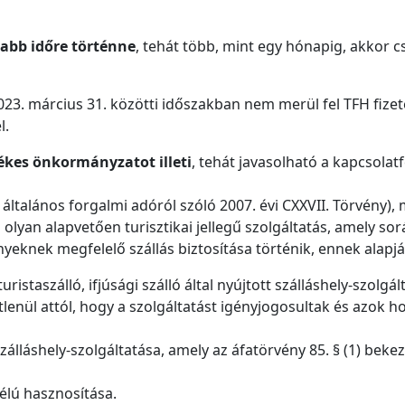
abb időre történne
, tehát több, mint egy hónapig, akkor 
23. március 31. közötti időszakban nem merül fel TFH fizet
l.
letékes önkormányzatot illeti
, tehát javasolható a kapcsolat
 általános forgalmi adóról szóló 2007. évi CXXVII. Törvény
lyan alapvetően turisztikai jellegű szolgáltatás, amely sor
yeknek megfelelő szállás biztosítása történik, ennek alapjá
ristaszálló, ifjúsági szálló által nyújtott szálláshely-szolgál
tlenül attól, hogy a szolgáltatást igényjogosultak és azok 
lláshely-szolgáltatása, amely az áfatörvény 85. § (1) beke
élú hasznosítása.